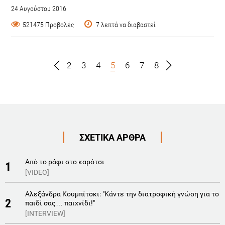
24 Αυγούστου 2016
521475 Προβολές
7 λεπτά να διαβαστεί
2
3
4
5
6
7
8
ΣΧΕΤΙΚΑ ΑΡΘΡΑ
Aπό το ράφι στο καρότσι
1
[VIDEO]
Αλεξάνδρα Κουμπίτσκι: "Κάντε την διατροφική γνώση για το
2
παιδί σας… παιχνίδι!"
[INTERVIEW]