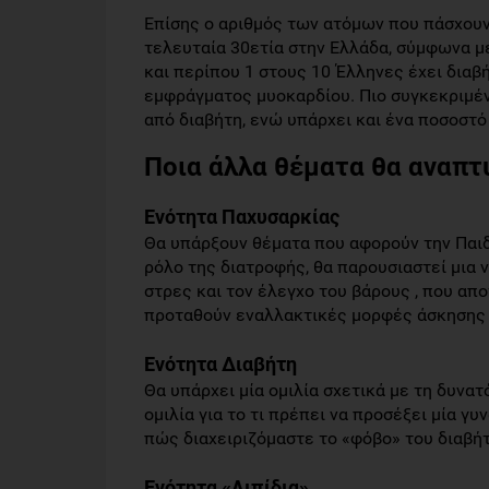
Επίσης ο αριθμός των ατόμων που πάσχου
τελευταία 30ετία στην Ελλάδα, σύμφωνα μ
και περίπου 1 στους 10 Έλληνες έχει διαβ
εμφράγματος μυοκαρδίου. Πιο συγκεκριμέν
από διαβήτη, ενώ υπάρχει και ένα ποσοστό
Ποια άλλα θέματα θα αναπτ
Ενότητα Παχυσαρκίας
Θα υπάρξουν θέματα που αφορούν την Παιδι
ρόλο της διατροφής, θα παρουσιαστεί μια 
στρες και τον έλεγχο του βάρους , που α
προταθούν εναλλακτικές μορφές άσκησης 
Ενότητα Διαβήτη
Θα υπάρχει μία ομιλία σχετικά με τη δυνα
ομιλία για το τι πρέπει να προσέξει μία γυ
πώς διαχειριζόμαστε το «φόβο» του διαβήτ
Ενότητα «Λιπίδια»