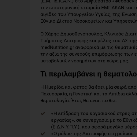
(Ε.Μ.Πα.Κ.Α.Ν.) στο Αμφιθέατρο «Φέσσας»
την επιστημονική εταιρεία ΕΜΠΑΚΑΝ και τ
αιγίδες του Υπουργείου Υγείας, της Ένωσ
Εθνικό Δίκτυο Νοσοκομείων και Υπηρεσιώ
Ο Χάρης Δημοσθενόπουλος, Κλινικός Διαιτ
Τμήματος Διατροφής και μέλος του ΔΣ τη
medNutrition.gr αναφορικά με τις θεματικ
την αξία της συνεχούς επιμόρφωσης των ε
μεταβολικών νοσημάτων στη χώρα μας.
Τι περιλαμβάνει η θεματολο
Η Ημερίδα και φέτος θα έχει μία σειρά απ
Παχυσαρκία, η Γενετική και τα Λιπίδια αλλ
θεματολογία. Έτσι, θα αναπτυχθεί:
«Η επίδραση του εργασιακού στρες σ
εργασίας», σε συνεργασία με το Εθν
(Ε.Δ.Ν.Υ.Π.Υ.), που αφορά μεγάλο μέρ
«Ο ρόλος της Διατροφής στη μείωση τ