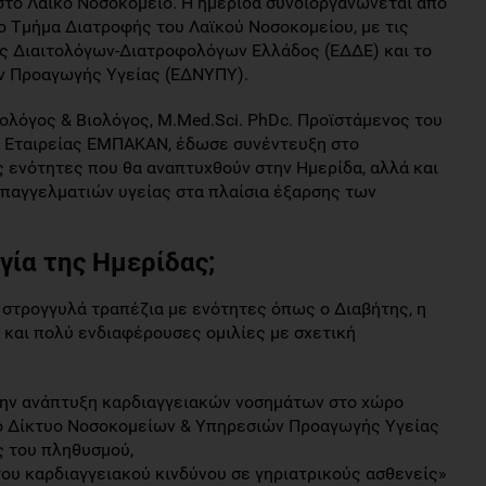
 στο Λαϊκό Νοσοκομείο. Η ημερίδα συνδιοργανώνεται από
ο Τμήμα Διατροφής του Λαϊκού Νοσοκομείου, με τις
ης Διαιτολόγων-Διατροφολόγων Ελλάδος (ΕΔΔΕ) και το
ν Προαγωγής Υγείας (ΕΔΝΥΠΥ).
ολόγος & Βιολόγος, M.Med.Sci. PhDc. Προϊστάμενος του
ς Εταιρείας ΕΜΠΑΚΑΝ, έδωσε συνέντευξη στο
ές ενότητες που θα αναπτυχθούν στην Ημερίδα, αλλά και
παγγελματιών υγείας στα πλαίσια έξαρσης των
γία της Ημερίδας;
ό στρογγυλά τραπέζια με ενότητες όπως ο Διαβήτης, η
ά και πολύ ενδιαφέρουσες ομιλίες με σχετική
την ανάπτυξη καρδιαγγειακών νοσημάτων στο χώρο
ικό Δίκτυο Νοσοκομείων & Υπηρεσιών Προαγωγής Υγείας
ος του πληθυσμού,
ου καρδιαγγειακού κινδύνου σε γηριατρικούς ασθενείς»