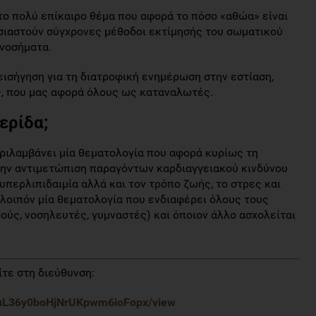
ο πολύ επίκαιρο θέμα που αφορά το πόσο «αθώα» είναι
σιαστούν σύγχρονες μέθοδοι εκτίμησής του σωματικού
 νοσήματα.
εισήγηση για τη διατροφική ενημέρωση στην εστίαση,
ς, που μας αφορά όλους ως καταναλωτές.
ερίδα;
ριλαμβάνει μία θεματολογία που αφορά κυρίως τη
την αντιμετώπιση παραγόντων καρδιαγγειακού κινδύνου
 υπερλιπιδαιμία αλλά και τον τρόπο ζωής, το στρες και
ι λοιπόν μία θεματολογία που ενδιαφέρει όλους τους
ρούς, νοσηλευτές, γυμναστές) και όποιον άλλο ασχολείται
τε στη διεύθυνση:
onuL36y0boHjNrUKpwm6ioFopx/view