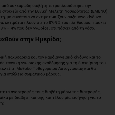
ν από σακχαρώδη διαβήτη τετραπλασιάστηκε την
ε στοιχεία από την Εθνική Μελέτη Νοσηρότητας (ΕΜΕΝΟ)
ήτη, με συνέπεια να αντιμετωπίζουν αυξημένο κίνδυνο
α, εκτιμάται πλέον ότι το 8%-9% του πληθυσμού, πάσχει
 3% – 4% που δεν γνωρίζει ότι πάσχει από τη νόσο.
υχθούν στην Ημερίδα;
κή παχυσαρκία και τον καρδιαγγειακό κίνδυνο και το
νέα τεχνική γνωσιακής αναδόμησης για τη διαχείριση του
ποτελεί τη Μέθοδο Πυθαγορείου Αυτογνωσίας και θα
για απώλεια σωματικού βάρους.
τότητα αναστροφής τους διαβήτη μέσω της διατροφής,
ναίκα με διαβήτη κύησης και τέλος μία εισήγηση για το
η;