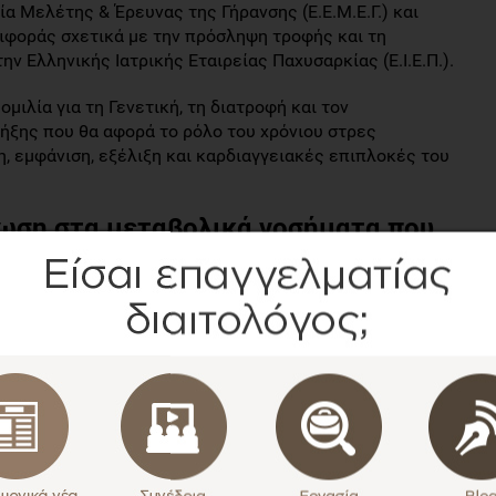
ία Μελέτης & Έρευνας της Γήρανσης (Ε.Ε.Μ.Ε.Γ.) και
φοράς σχετικά με την πρόσληψη τροφής και τη
ν Ελληνικής Ιατρικής Εταιρείας Παχυσαρκίας (Ε.Ι.Ε.Π.).
μιλία για τη Γενετική, τη διατροφή και τον
λήξης που θα αφορά το ρόλο του χρόνιου στρες
, εμφάνιση, εξέλιξη και καρδιαγγειακές επιπλοκές του
φωση στα μεταβολικά νοσήματα που
χρόνια, λόγω της οικονομικής κρίσης τα μεταβολικά
από την αλλαγή στον καθημερινό τρόπο ζωής αλλά την
δώσει απαντήσεις σε ερωτήματα και προβληματισμούς