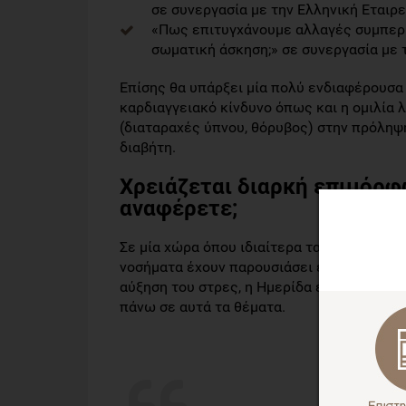
σε συνεργασία με την Ελληνική Εταιρε
«Πως επιτυγχάνουμε αλλαγές συμπερι
σωματική άσκηση;» σε συνεργασία με τη
Επίσης θα υπάρξει μία πολύ ενδιαφέρουσα ο
καρδιαγγειακό κίνδυνο όπως και η ομιλία 
(διαταραχές ύπνου, θόρυβος) στην πρόληψη
διαβήτη.
Χρειάζεται διαρκή επιμόρ
αναφέρετε;
Σε μία χώρα όπου ιδιαίτερα τα τελευταία 
νοσήματα έχουν παρουσιάσει έξαρση μέσα 
αύξηση του στρες, η Ημερίδα έρχεται να 
πάνω σε αυτά τα θέματα.