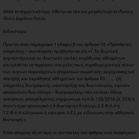
Αλλά το σημαντικότερο τίθεται σε νέο και μεγαλύτερο κίνδυνο η
ίδια η Δημόσια Υγεία.
Ειδικότερα:
Πρώτον στην παράγραφο 1 εδάφιο β του άρθρου 74 «Πρόσθετες
υπηρεσίες – συστέγαση» προβλέπεται ότι «1.Τα ιδιωτικά
γυμναστήρια και οι ιδιωτικές σχολές εκμάθησης αθλημάτων
επιτρέπεται να παρέχουν στα μέλη τους, συμπληρωματικά, πλέον
των κυρίως παρεχόμενων υπηρεσιών σωματικής εκγύμνασης και
άσκησης και εκμάθησης αθλημάτων του άρθρου 53……..(β)
υπηρεσίες διατροφικής υποστήριξης και διαιτολογίας, εφόσον
απασχολούν διαιτολόγο – διατροφολόγο που κατέχει άδεια
ασκήσεως επαγγέλματος, σύμφωνα με το π.δ. 133/2014 (Α΄ 213) ή
πτυχίο ή μεταπτυχιακό ή διδακτορικό δίπλωμα Σ.Ε.Φ.Α.Α ή
Τ.Ε.Φ.Α.Α ελληνικού ή ισότιμου Α.Ε.Ι, με ειδίκευση στην αθλητική
διατροφή,»
Είναι απορίας άξιον πως οι συντάκτες του άρθρου ενώ αναφέρουν