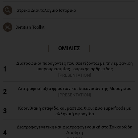
Ιατρικό Διαιτολογικό Ιστορικό
Dietitian Toolkit
ΟΜΙΛΙΕΣ
Διατροφικοί παράγοντες που σχετίζονται με την εμφάνιση
1
υπερουριχαιμίας - ουρικής αρθρίτιδας
[PRESENTATION]
Διατροφική αξία φρούτων και λαχανικών της Μεσογείου
2
[PRESENTATION]
Κορινθιακή σταφίδα και μαστίχα Χίου: Δύο superfoods με
3
ελληνική σφραγίδα
Διατροφογενετική και Διατροφογενομική στο Σακχαρώδη
4
Διαβήτη