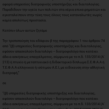
αφορά υπηρεσίες διατροφικής υποστήριξης και διαιτολογίας.
Παραδίδουν την υγεία των πολιτών στα χέρια επιχειρηματιών και
εγκαταλείπουν στην τύχη τους όλους τους καταναλωτές χωρίς
καμία απολύτως προστασία.
Κατόπιν όλων αυτών ζητάμε
Την τροποποίηση του εδάφιου β της παραγράφου 1 του άρθρου 74
από “(β) υπηρεσίες διατροφικής υποστήριξης και διαιτολογίας,
εφόσον απασχολούν διαιτολόγο – διατροφολόγο που κατέχει
άδεια ασκήσεως επαγγέλματος, σύμφωνα με το π.δ. 133/2014 (Α΄
213) ή πτυχίο ή μεταπτυχιακό ή διδακτορικό δίπλωμα Σ.Ε.Φ.Α.Α ή
Τ.Ε.Φ.Α.Α ελληνικού ή ισότιμου Α.Ε.Ι, με ειδίκευση στην αθλητική
διατροφή,”
σε
“(β) υπηρεσίες διατροφικής υποστήριξης και διαιτολογίας,
εφόσον απασχολούν διαιτολόγο – διατροφολόγο που κατέχει
άδεια ασκήσεως επαγγέλματος, σύμφωνα με το π.δ. 133/2014 (Α΄