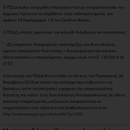
Ο ΠΣΔΔ καλεί το αρμόδιο Υπουργείο Υγείας να προστατεύσει την
Δημόσια Υγεία και να συμβάλλει στην απόσυρση άμεσα, του
άρθρου 74 παράγραφος 1 β του Σχεδίου Νόμου.
Ο ΠΣΔΔ, επίσης, προτείνει την κάτωθι διόρθωση/ αντικατάσταση:
“..(β) υπηρεσίες διατροφικής υποστήριξης και διαιτολογίας,
εφόσον απασχολούν διαιτολόγο – διατροφολόγο που κατέχει
άδεια ασκήσεως επαγγέλματος, σύμφωνα με το π.δ. 133/2014 (Α΄
213)”.
Η Διοίκηση του ΠΣΔΔ θα συνέλθει εκτάκτως την Παρασκευή, 30
Νοεμβρίου 2018 με σκοπό την ανάληψη πρωτοβουλιών και
δράσεων, ώστε να αποτραπεί η ψήφιση της συγκεκριμένης
διάταξης και καλεί τους διαιτολόγους-διατροφολόγους με άδεια
άσκησης επαγγέλματος, μαζικά και αποφασιστικά να
συμμετάσχουν στην ηλεκτρονική διαβούλευση στο λινκ:
http://www.opengov.gr/cultureathl/?p=7001
.