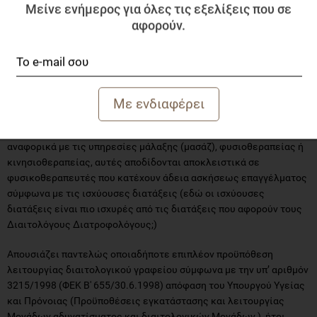
Μείνε ενήμερος για όλες τις εξελίξεις που σε
με μεταπτυχιακούς τίτλους στην αθλητική διατροφή για
παραβίαση του άρθρου 414 του Π.Κ. για παράνομη άσκηση
αφορούν.
επαγγέλματος (σας επισυνάπτουμε μερικές από αυτές
ανωνυμοποιημένες). Οι ισχυρισμοί περί κατοχή τίτλων
απορρίπτονται από τα δικαστήρια της ουσίας, λόγω της έλλειψης
της τυπικής προϋπόθεσης της Βεβαίωσης Άσκησης
Επαγγέλματος.
Στο αμέσως επόμενο εδάφιο 2 του υπό διαβούλευση άρθρου
αναφορικά με τις υπηρεσίες μάλαξης (μασάζ), φυσιοθεραπείας ή
κινησιοθεραπείας, αυτές αποδίδονται αποκλειστικά σε
φυσικοθεραπευτές που κατέχουν άδεια ασκήσεως επαγγέλματος
σύμφωνα με τις ισχύουσες διατάξεις (εδώ οι ισχύουσες
διατάξεις είναι πιο ισχυρές από τις διατάξεις που αφορούν τους
Διαιτολόγους Διατροφολόγους;)
Απουσιάζει παντελώς οποιαδήποτε επιπλέον προϋπόθεση
λειτουργίας διαιτολογικού γραφείου σύμφωνα με την υπ’ αριθμόν
3215/1998 (ΦΕΚ Β' 655/30.6.1998) απόφαση του Υπουργού Υγείας
και Πρόνοιας (Προϋποθέσεις εγκατάστασης και λειτουργίας
Μονάδων αδυνατίσματος και διαιτολογικών Μονάδων.), ήτοι