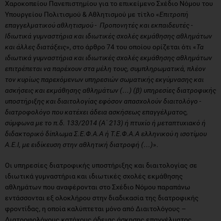
Χαροκοπείου Πανεπιστημίου για το επικείμενο Σχέδιο Νόμου του
Υπουργείου Πολιτισμού & Αθλητισμού με τίτλο «
Επιτροπή
επαγγελματικού αθλητισμού - Προπονητές και εκπαιδευτές -
Ιδιωτικά γυμναστήρια και ιδιωτικές σχολές εκμάθησης αθλημάτων
και άλλες διατάξεις
», στο άρθρο 74 του οποίου ορίζεται ότι «
Τα
ιδιωτικά γυμναστήρια και ιδιωτικές σχολές εκμάθησης αθλημάτων
επιτρέπεται να παρέχουν στα μέλη τους, συμπληρωματικά, πλέον
τον κυρίως παρεχόμενων υπηρεσιών σωματικής εκγύμνασης και
ασκήσεις και εκμάθησης αθλημάτων (…) (β) υπηρεσίες διατροφικής
υποστήριξης και διαιτολογίας εφόσον απασχολούν διαιτολόγο -
διατροφολόγο που κατέχει άδεια ασκήσεως επαγγέλματος,
σύμφωνα με το π.δ. 133/2014 (Α΄ 213) ή πτυχίο ή μεταπτυχιακό ή
διδακτορικό δίπλωμα Σ.Ε.Φ.Α.Α ή Τ.Ε.Φ.Α.Α ελληνικού η ισοτίμου
Α.Ε.I, με ειδίκευση στην αθλητική διατροφή (…)
».
Οι υπηρεσίες διατροφικής υποστήριξης και διαιτολογίας σε
ιδιωτικά γυμναστήρια και ιδιωτικές σχολές εκμάθησης
αθλημάτων που αναφέρονται στο Σχέδιο Νόμου παραπάνω
εντάσσονται εξ ολοκλήρου στην διαδικασία της διατροφικής
φροντίδας, η οποία καλύπτεται μόνο από Διαιτολόγους –
Διατροφολόγους κατόχους άδειας άσκησης επαγγέλματος