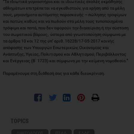
”Τα ιδιωτικά γυμναστήρια και οι ιδιωτικές σχολές εκμάθησης
αθλημάτων επιτρέπεται να εγκαθιστούν, για χρήση από τα μέλη
τους, μηχανήματα αυτόματης παρασκευής – πώλησης τροφίμων
και ποτών, καθώς και να πωλούν στα μέλη τους τυποποιημένα
τρόφιμα και ποτά, που δεν αφορούν την διαχείριση ή την σύσταση
του σωματικού βάρους, ύστερα από γνωστοποίηση σύμφωνα με
τα άρθρα 10 και 12 της υπ’ αριθ. 16228/17-05-2017 κοινής
απόφασης των Υπουργών Εσωτερικών, Οικονομίας και
Ανάπτυξης, Υγείας, Πολιτισμού και Αθλητισμού, Περιβάλλοντος
και Ενέργειας (Β΄ 1723) και σύμφωνα με την κείμενη νομοθεσία.”
Παραμένουμε στη διάθεσή σας για κάθε διευκρίνιση.
TOPICS
ΔΙΑΙΤΟΛΟΓΟΣ
ΠΣΔΔ
ΕΔΔΕ