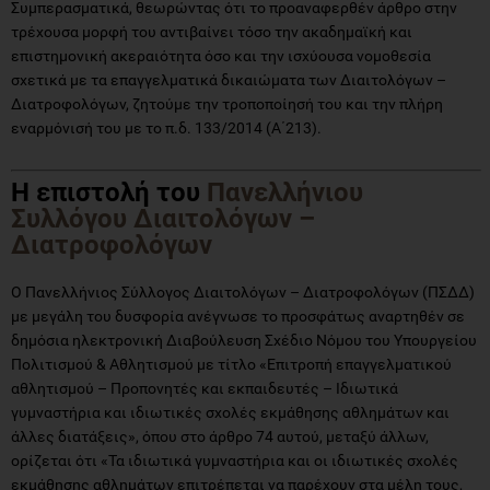
Συμπερασματικά, θεωρώντας ότι το προαναφερθέν άρθρο στην
τρέχουσα μορφή του αντιβαίνει τόσο την ακαδημαϊκή και
επιστημονική ακεραιότητα όσο και την ισχύουσα νομοθεσία
σχετικά με τα επαγγελματικά δικαιώματα των Διαιτολόγων –
Διατροφολόγων, ζητούμε την τροποποίησή του και την πλήρη
εναρμόνισή του με το π.δ. 133/2014 (Α΄213).
Η επιστολή του
Πανελλήνιου
Συλλόγου Διαιτολόγων –
Διατροφολόγων
Ο Πανελλήνιος Σύλλογος Διαιτολόγων – Διατροφολόγων (ΠΣΔΔ)
με μεγάλη του δυσφορία ανέγνωσε το προσφάτως αναρτηθέν σε
δημόσια ηλεκτρονική Διαβούλευση Σχέδιο Νόμου του Υπουργείου
Πολιτισμού & Αθλητισμού με τίτλο «Επιτροπή επαγγελματικού
αθλητισμού – Προπονητές και εκπαιδευτές – Ιδιωτικά
γυμναστήρια και ιδιωτικές σχολές εκμάθησης αθλημάτων και
άλλες διατάξεις», όπου στο άρθρο 74 αυτού, μεταξύ άλλων,
ορίζεται ότι «Τα ιδιωτικά γυμναστήρια και οι ιδιωτικές σχολές
εκμάθησης αθλημάτων επιτρέπεται να παρέχουν στα μέλη τους,