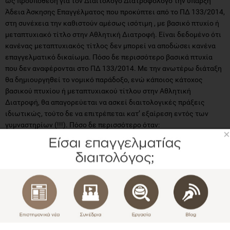
ως προϋπόθεση για τον Διαιτολόγο Διατροφολόγο την ύπαρξη
Άδεια Άσκησης Επαγγέλματος που προκύπτει από το ΠΔ 133/2014,
στη συνέχεια την καθιστούν αμέσως ισότιμη , με βασικό πτυχίο ή
μεταπτυχιακό τίτλο στην Αθλητική Διατροφή. Είναι δεδομένο ότι
κανένας μεταπτυχιακός τίτλος δεν μπορεί να αποδώσει κανένα
επαγγελματικό δικαίωμα. Πόσο δε περισσότερο βασικά πτυχία
που δεν αναφέρονται στο ΠΔ 133/2014. Με την ανωτέρω διάταξη
θα δημιουργηθεί το νομικό παράδοξο, ενώ κάποιος κάτοχος
βασικού πτυχίου ή μεταπτυχιακού τίτλου στην Αθλητική
Διατροφή, θα απαγορεύεται να ασκεί διαιτολογικές πράξεις
ιδιωτικώς, τούτο δε να επιτρέπεται κατ’ εξαίρεση εντός των
γυμναστηρίων (!!!). Πόσο δε περισσότερο όταν:
×
Η υπάρχουσα νομοθεσία κάνει σαφή διάκριση ανάμεσα στο ρόλο
του Διαιτολόγου Διατροφολόγου και άλλων ειδικοτήτων στο
θέμα παροχής Διαιτολογικών υπηρεσιών, όπως προκύπτει από το
νόμο3215/3-6-98 (ΦΕΚ 655 τ. Β /30-6-98) άρθρο 1 και άρθρο 6
παράγραφος 1.
Υπάρχουν αμετάκλητες καταδικαστικές αποφάσεις του
Πταισματοδικείου Αθηνών κατά πτυχιούχων άλλων ειδικοτήτων