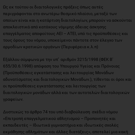
Ως εκ τούτου οι διαιτολογικές πράξεις όπως αυτές
περιγράφονται στο ανωτέρω θεσμικό πλαίσιο, μεταξύ των
οποίων είναι και η κατάρτιση διαιτολογίων, μπορούν να ασκούνται
αποκλειστικά από κατόχους νόμιμης άδειας άσκησης
επαγγέλματος αποφοίτους ΑΕΙ – ΑΤΕΙ, υπό τις προϋποθέσεις και
τους όρους του νόμου, υποκείμενοι πάντοτε στον έλεγχο των
αρμοδίων κρατικών οργάνων (Περιφέρεια κ.λ.π)
Εξάλλου σύμφωνα με την υπ’ αριθμόν 3215/1998 (ΦΕΚ Β'
655/30.6.1998) απόφαση του Υπουργού Υγείας και Πρόνοιας
(Προϋποθέσεις εγκατάστασης και λειτουργίας Μονάδων
αδυνατίσματος και διαιτολογικών Μονάδων.), τίθενται οι όροι και
οι προϋποθέσεις εγκατάστασης και λειτουργίας των
διαιτολογικών μονάδων αλλά και των αυτοτελών διαιτολογικών
γραφείων.
Δυστυχώς το άρθρο 74 του υπό διαβούλευση σχέδιο νόμου
«Επιτροπή επαγγελματικού αθλητισμού – Προπονητές και
εκπαιδευτές – Ιδιωτικά γυμναστήρια και ιδιωτικές σχολές
εκμάθησης αθλημάτων και άλλες διατάξεις», αποτελεί μια κακή