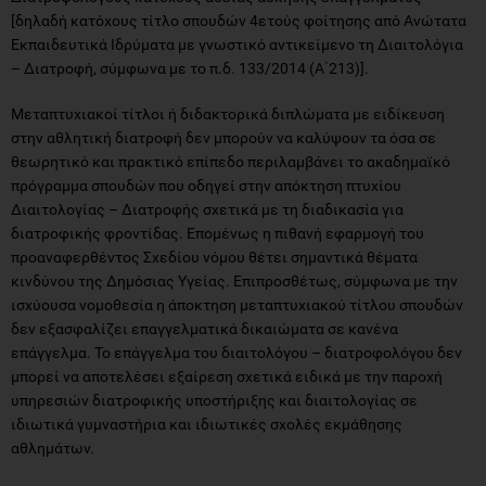
[δηλαδή κατόχους τίτλο σπουδών 4ετούς φοίτησης από Ανώτατα
Εκπαιδευτικά Ιδρύματα με γνωστικό αντικείμενο τη Διαιτολόγια
– Διατροφή, σύμφωνα με το π.δ. 133/2014 (Α΄213)].
Μεταπτυχιακοί τίτλοι ή διδακτορικά διπλώματα με ειδίκευση
στην αθλητική διατροφή δεν μπορούν να καλύψουν τα όσα σε
θεωρητικό και πρακτικό επίπεδο περιλαμβάνει το ακαδημαϊκό
πρόγραμμα σπουδών που οδηγεί στην απόκτηση πτυχίου
Διαιτολογίας – Διατροφής σχετικά με τη διαδικασία για
διατροφικής φροντίδας. Επομένως η πιθανή εφαρμογή του
προαναφερθέντος Σχεδίου νόμου θέτει σημαντικά θέματα
κινδύνου της Δημόσιας Υγείας. Επιπροσθέτως, σύμφωνα με την
ισχύουσα νομοθεσία η άποκτηση μεταπτυχιακού τίτλου σπουδών
δεν εξασφαλίζει επαγγελματικά δικαιώματα σε κανένα
επάγγελμα. Το επάγγελμα του διαιτολόγου – διατροφολόγου δεν
μπορεί να αποτελέσει εξαίρεση σχετικά ειδικά με την παροχή
υπηρεσιών διατροφικής υποστήριξης και διαιτολογίας σε
ιδιωτικά γυμναστήρια και ιδιωτικές σχολές εκμάθησης
αθλημάτων.