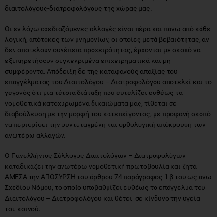
διαιτολόγους-διατροφολόγους της χώρας μας.
Οι εν λόγω σχεδιαζόμενες αλλαγές είναι πέρα και πάνω από κάθε
λογική, απότοκες των μνημονίων, οι οποίες μετά βεβαιότητας, αν
δεν αποτελούν συνέπεια προχειρότητας, έρχονται με σκοπό να
εξυπηρετήσουν συγκεκριμένα επιχειρηματικά και μη
συμφέροντα. Απόδειξη δε της καταφανούς απαξίας του
επαγγέλματος του Διαιτολόγου – Διατροφολόγου αποτελεί και το
γεγονός ότι μια τέτοια διάταξη που ευτελίζει ευθέως τα
νομοθετικά κατοχυρωμένα δικαιώματα μας, τίθεται σε
διαβούλευση με την μορφή του κατεπείγοντος, με προφανή σκοπό
να περιορίσει την συντεταγμένη και ορθολογική απόκρουση των
ανωτέρω αλλαγών.
Ο Πανελλήνιος Σύλλογος Διαιτολόγων – Διατροφολόγων
καταδικάζει την ανωτέρω νομοθετική πρωτοβουλία και ζητά
ΑΜΕΣΑ την ΑΠΟΣΥΡΣΗ του άρθρου 74 παράγραφος 1 β του ως άνω
Σχεδίου Νόμου, το οποίο υποβαθμίζει ευθέως το επάγγελμα του
Διαιτολόγου – Διατροφολόγου και θέτει σε κίνδυνο την υγεία
του κοινού.