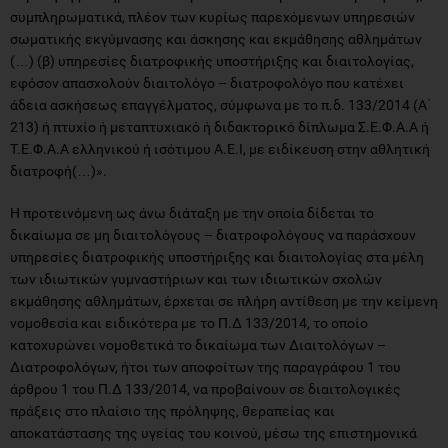
συμπληρωματικά, πλέον των κυρίως παρεχόμενων υπηρεσιών
σωματικής εκγύμνασης και άσκησης και εκμάθησης αθλημάτων
(…) (β) υπηρεσίες διατροφικής υποστήριξης και διαιτολογίας,
εφόσον απασχολούν διαιτολόγο – διατροφολόγο που κατέχει
άδεια ασκήσεως επαγγέλματος, σύμφωνα με το π.δ. 133/2014 (Α΄
213) ή πτυχίο ή μεταπτυχιακό ή διδακτορικό δίπλωμα Σ.Ε.Φ.Α.Α ή
Τ.Ε.Φ.Α.Α ελληνικού ή ισότιμου Α.Ε.Ι, με ειδίκευση στην αθλητική
διατροφή(…)».
Η προτεινόμενη ως άνω διάταξη με την οποία δίδεται το
δικαίωμα σε μη διαιτολόγους – διατροφολόγους να παράσχουν
υπηρεσίες διατροφικής υποστήριξης και διαιτολογίας στα μέλη
των ιδιωτικών γυμναστήριων και των ιδιωτικών σχολών
εκμάθησης αθλημάτων, έρχεται σε πλήρη αντίθεση με την κείμενη
νομοθεσία και ειδικότερα με το Π.Δ 133/2014, το οποίο
κατοχυρώνει νομοθετικά το δικαίωμα των Διαιτολόγων –
Διατροφολόγων, ήτοι των αποφοίτων της παραγράφου 1 του
άρθρου 1 του Π.Δ 133/2014, να προβαίνουν σε διαιτολογικές
πράξεις στο πλαίσιο της πρόληψης, θεραπείας και
αποκατάστασης της υγείας του κοινού, μέσω της επιστημονικά