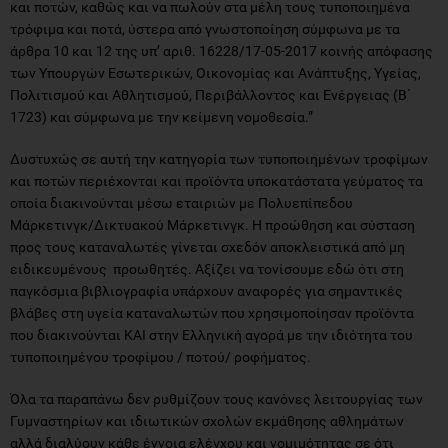
και ποτών, καθώς και να πωλούν στα μέλη τους τυποποιημένα
τρόφιμα και ποτά, ύστερα από γνωστοποίηση σύμφωνα με τα
άρθρα 10 και 12 της υπ’ αριθ. 16228/17-05-2017 κοινής απόφασης
των Υπουργών Εσωτερικών, Οικονομίας και Ανάπτυξης, Υγείας,
Πολιτισμού και Αθλητισμού, Περιβάλλοντος και Ενέργειας (Β΄
1723) και σύμφωνα με την κείμενη νομοθεσία.”
Δυστυχώς σε αυτή την κατηγορία των τυποποιημένων τροφίμων
και ποτών περιέχονται και προϊόντα υποκατάστατα γεύματος τα
οποία διακινούνται μέσω εταιριών με Πολυεπίπεδου
Μάρκετινγκ/Δικτυακού Μάρκετινγκ. Η προώθηση και σύσταση
προς τους καταναλωτές γίνεται σχεδόν αποκλειστικά από μη
ειδικευμένους προωθητές. Αξίζει να τονίσουμε εδώ ότι στη
παγκόσμια βιβλιογραφία υπάρχουν αναφορές για σημαντικές
βλάβες στη υγεία καταναλωτών που χρησιμοποίησαν προϊόντα
που διακινούνται ΚΑΙ στην Ελληνική αγορά με την ιδιότητα του
τυποποιημένου τροφίμου / ποτού/ ροφήματος.
Όλα τα παραπάνω δεν ρυθμίζουν τους κανόνες λειτουργίας των
Γυμναστηρίων και ιδιωτικών σχολών εκμάθησης αθλημάτων
αλλά διαλύουν κάθε έννοια ελέγχου και νομιμότητας σε ότι