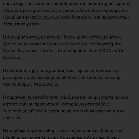
επανάληψη των νομικών ακροβασιών του παλαιότερου νομικού
πλαισίου, με σημαντικές αντιφάσεις αλλά και αντικρουόμενες
(ξανά) με την ισχύουσα νομοθεσία διατάξεις. Και σε αυτό, όπως
τότε, επιχειρείται
Η εκχώρηση επαγγελματικών δικαιωμάτων επαγγελμάτων
Υγείας σε πτυχιούχους που καμία σχέση με τα επαγγέλματα
Υγείας δεν έχουν. Για κάτι τέτοιο αρμόδιο είναι ΜΟΝΟ το Υπ.
Παιδείας.
Η αλλοίωση της φυσιογνωμίας των Γυμναστηρίων και την
μετατροπή τους από χώρους άθλησης, σε χώρους παροχής
πρωτοβάθμιας περίθαλψης.
Η παράνομη εξουσιοδότηση ανειδίκευτου και μη επιστημονικά
κατηρτισμένου προσωπικού να προβαίνει σε πράξεις
Διαιτολογίας θέτοντας έτσι σε άμεσο κίνδυνο την υγεία των
πολιτών.
Η διαμόρφωση όρων αθέμιτου ανταγωνισμού σε βάρος των
ελεύθερων επαγγελματιών Διαιτολόγων Διατροφολόγων.