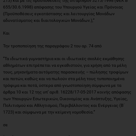
213) και με τις προϋποθέσεις της υπ’αριθμόν 3215/1998 (ΦΕΚ Β'
655/30.6.1998) απόφασης του Υπουργού Υγείας και Πρόνοιας
(Προϋποθέσεις εγκατάστασης και λειτουργίας Μονάδων
αδυνατίσματος και διαιτολογικών Μονάδων.),”
Και
Την τροποποίηση της παραγράφου 2 του αρ. 74 από
”Τα ιδιωτικά γυμναστήρια και οι ιδιωτικές σχολές εκμάθησης
αθλημάτων επιτρέπεται να εγκαθιστούν, για χρήση από τα μέλη
τους, μηχανήματα αυτόματης παρασκευής – πώλησης τροφίμων
και ποτών, καθώς και να πωλούν στα μέλη τους τυποποιημένα
τρόφιμα και ποτά, ύστερα από γνωστοποίηση σύμφωνα με τα
άρθρα 10 και 12 της υπ’ αριθ. 16228/17-05-2017 κοινής απόφασης
των Υπουργών Εσωτερικών, Οικονομίας και Ανάπτυξης, Υγείας,
Πολιτισμού και Αθλητισμού, Περιβάλλοντος και Ενέργειας (Β΄
1723) και σύμφωνα με την κείμενη νομοθεσία.”
σε