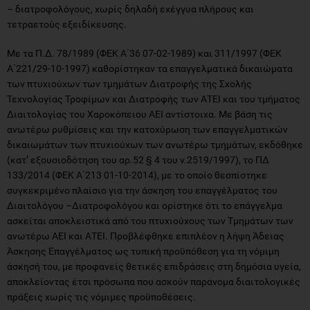
– διατροφολόγους, χωρίς δηλαδή εχέγγυα πλήρους και
τετραετούς εξειδίκευσης.
Με τα Π.Δ. 78/1989 (ΦΕΚ Α΄36 07-02-1989) και 311/1997 (ΦΕΚ
Α΄221/29-10-1997) καθορίστηκαν τα επαγγελματικά δικαιώματα
των πτυχιούχων των τμημάτων Διατροφής της Σχολής
Τεχνολογίας Τροφίμων και Διατροφής των ΑΤΕΙ και του τμήματος
Διαιτολογίας του Χαροκόπειου ΑΕΙ αντίστοιχα. Με βάση τις
ανωτέρω ρυθμίσεις και την κατοχύρωση των επαγγελματικών
δικαιωμάτων των πτυχιούχων των ανωτέρω τμημάτων, εκδόθηκε
(κατ’ εξουσιοδότηση του αρ.52 § 4 του ν.2519/1997), το ΠΔ
133/2014 (ΦΕΚ Α΄213 01-10-2014), με το οποίο θεσπίστηκε
συγκεκριμένο πλαίσιο για την άσκηση του επαγγέλματος του
Διαιτολόγου –Διατροφολόγου και ορίστηκε ότι το επάγγελμα
ασκείται αποκλειστικά από του πτυχιούχους των Τμημάτων των
ανωτέρω ΑΕΙ και ΑΤΕΙ. Προβλέφθηκε επιπλέον η λήψη Άδειας
Άσκησης Επαγγέλματος ως τυπική προϋπόθεση για τη νόμιμη
άσκησή του, με προφανείς θετικές επιδράσεις στη δημόσια υγεία,
αποκλείοντας έτσι πρόσωπα που ασκούν παράνομα διαιτολογικές
πράξεις χωρίς τις νόμιμες προϋποθέσεις.