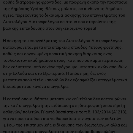
ορθής διατροφικής φροντίδας, με προφανή σκοπό την προστασία
της Δημόσιας Υγείας. Θέτουν, μάλιστα, σε κίνδυνο τη Δημόσια
υγεία, παρέχοντας το δικαίωμα άσκησης του επαγγέλματος του
Διαιτολόγου-Διατροφολόγου σε άτομα που στερούνται της
βασικής εκπαίδευσης στον συγκεκριμένο τομέα!
Η άσκηση του επαγγέλματος του Διαιτολόγου-Διατροφολόγου
κατοχυρώνεται μετά από επαρκείς σπουδές 4ετούς φοίτησης,
καθώς και οργανωμένη πρακτική άσκηση διάρκειας ενός
τουλάχιστον ακαδημαϊκού έτους, κάτι που σε καμία περίπτωση
δεν καλύπτεται από κανένα πρόγραμμα μεταπτυχιακών σπουδών
στην Ελλάδα και στο Εξωτερικό. Η απόκτηση, δε, ενός
μεταπτυχιακού τίτλου σπουδών δεν εξασφαλίζει επαγγελματικά
δικαιώματα σε κανένα επάγγελμα.
Η κατοχή οποιουδήποτε μεταπτυχιακού τίτλου δεν κατοχυρώνει
την κατ’ επάγγελμα ή την ειδίκευση στη διατροφική υποστήριξη
ασθενών/ πολιτών. Γι΄αυτό θεσπίστηκε το π.δ. 133/2014 (Α΄ 213),
για να προστατεύσει και να θωρακίσει την υγεία των πολιτών
-μέσω της επιστημονικής ειδίκευσης των διαιτολόγων, αλλά και
να κατοχυρώσει επαγγελματικά τους πολυάριθμους πλέον