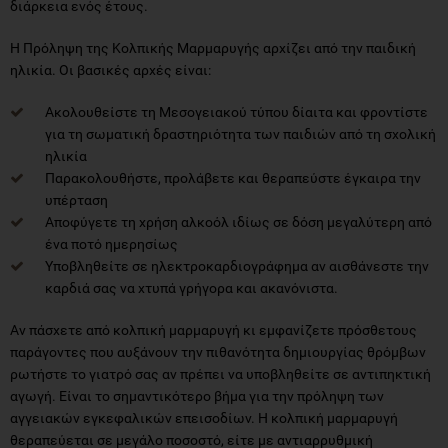
διάρκεια ενός έτους.
Η Πρόληψη της Κολπικής Μαρμαρυγής αρχίζει από την παιδική
ηλικία. Οι βασικές αρχές είναι:
Ακολουθείστε τη Μεσογειακού τύπου δίαιτα και φροντίστε
για τη σωματική δραστηριότητα των παιδιών από τη σχολική
ηλικία
Παρακολουθήστε, προλάβετε και θεραπεύστε έγκαιρα την
υπέρταση
Αποφύγετε τη χρήση αλκοόλ ιδίως σε δόση μεγαλύτερη από
ένα ποτό ημερησίως
Υποβληθείτε σε ηλεκτροκαρδιογράφημα αν αισθάνεστε την
καρδιά σας να χτυπά γρήγορα και ακανόνιστα.
Αν πάσχετε από κολπική μαρμαρυγή κι εμφανίζετε πρόσθετους
παράγοντες που αυξάνουν την πιθανότητα δημιουργίας θρόμβων
ρωτήστε το γιατρό σας αν πρέπει να υποβληθείτε σε αντιπηκτική
αγωγή. Είναι το σημαντικότερο βήμα για την πρόληψη των
αγγειακών εγκεφαλικών επεισοδίων. Η κολπική μαρμαρυγή
θεραπεύεται σε μεγάλο ποσοστό, είτε με αντιαρρυθμική