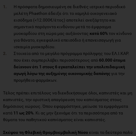
Η πρόσφατα δημοσιευμένη σε διεθνές ιατρικό περιοδικό
μελέτη Phaethon έδειξε ότι το χαμηλό οικογενειακό
εισόδημα (<12.000€/έτος) αποτελεί ανεξάρτητο και
σημαντικό παράγοντα κινδύνου μετά το έμφραγμα
μυοκαρδίου στη χώρα μας αυξάνοντας
κατά 60%
τον κίνδυνο
για θάνατο, εγκεφαλικό επεισόδιο ή επανεισαγωγή για
ισχαιμία μυοκαρδίου.
Στοιχεία από το μεγάλο πρόγραμμα πρόληψης του ΕΛ.Ι.ΚΑΡ.
που έχει συμπεριλάβει περισσότερους από
60.000 άτομα
δείχνουν ότι 1 στους 6 εγκαταλείπει την υπολιπιδαιμική
αγωγή λόγω της αυξημένης οικονομικής δαπάνης
για την
προμήθεια φαρμάκων.
Τέλος πρέπει επιτέλους να διεκδικήσουμε όλοι, καπνιστές και μη
καπνιστές, την οριστική απαγόρευση του καπνίσματος στους
δημόσιους χώρους. Όπου εφαρμόστηκε, μείωσε τα εμφράγματα
κατά
11 ως 20%
. Κι ας μην ξεχνάμε ότι τα περισσότερα από τα
θύματα του παθητικού καπνίσματος είναι καπνιστές.
Σκέψου τη Φλεβική Θρομβοεμβολική Νόσο
είναι το δεύτερο πολύ