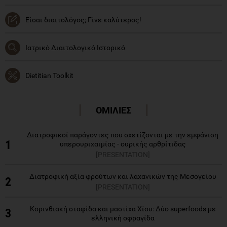
Είσαι διαιτολόγος; Γίνε καλύτερος!
Ιατρικό Διαιτολογικό Ιστορικό
Dietitian Toolkit
ΟΜΙΛΙΕΣ
Διατροφικοί παράγοντες που σχετίζονται με την εμφάνιση
1
υπερουριχαιμίας - ουρικής αρθρίτιδας
[PRESENTATION]
Διατροφική αξία φρούτων και λαχανικών της Μεσογείου
2
[PRESENTATION]
Κορινθιακή σταφίδα και μαστίχα Χίου: Δύο superfoods με
3
ελληνική σφραγίδα