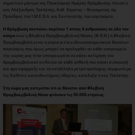
σημαντικό μήνυμα της Παγκόσμιας Ημέρας Θρόμβωσης τόνισε ο
κος Αλέξανδρος Τσελέπης, Καθ. Χημείας – Βιοχημείας, πρ.
Πρόεδρος του Ι.Μ.Ε.Θ.Α. και Συντονιστής του εορτασμού.
H Θρόμβωση σκοτώνει περίπου 1 στους 4 ανθρώπους σε όλο τον
κόσμο
ενώ η Φλεβική Θρομβοεμβολική Νόσος (Φ.Θ.Ν.) ή Φλεβική
Θρομβοεμβολή είναι η κύρια αιτία ενδονοσοκομειακών θανάτων
παγκόσμια, που όμως μπορεί να προληφθεί αν κάθε νοσοκομείο
της χώρας μας ήταν υποχρεωμένο να κάνει εκτίμηση του
θρομβοεμβολικού κινδύνου σε κάθε ασθενή που κάνει εισαγωγή
και άρα εφάρμοζε και τα κατάλληλα μέτρα πρόληψης σύμφωνα με
τις διεθνείς κατευθυντήριες οδηγίες, κατέληξε ο κος Τσελέπης.
Στη χώρα μας εκτιμάται ότι οι θάνατοι από Φλεβική
Θρομβοεμβολική Νόσο φτάνουν τις 50.000 ετησίως.