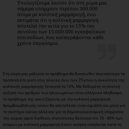
Υπολογίζουμε λοιπόν ότι στη χώρα μας
σήμερα υπάρχουν περίπου 300.000
άτομα με κολπική μαρμαρυγή, ενώ
εκτιμάται ότι η κολπική μαρμαρυγή
αποτελεί την αιτία για το 15% του
συνόλου των 15.000.000 εγκεφαλικών
επεισοδίων, που καταγράφονται κάθε
χρόνο παγκόσμια.
Στη χώρα μας μάλιστα το πρόβλημα θα διογκωθεί περισσότερο τα
προσεχή έτη γιατί στις ηλικίες άνω των 75 ετών η συχνότητα της
κολπικής μαρμαρυγής ξεπερνά το 10%. Με δεδομένη τη συνεχή
αύξηση του αριθμού των ηλικιωμένων στον ελληνικό πληθυσμό,
το πρόβλημα της σχετιζόμενης με την κολπική μαρμαρυγή
θρομβοεμβολικής νόσου θα αποτελέσει έναν εφιάλτη όχι μόνο για
το σύστημα υγείας αλλά και για τη δημοσιοοικονομική ισορροπία
της χώρας αφού διεθνείς στατιστικές δείχνουν ότι 10 - 40% των
ατόμων με κολπική μαρμαρυγή έχουν ανάγκη νοσηλείας κατά τη