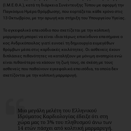
(Ι.Μ.Ε.Θ.Α.), κατά τη διάρκεια Συνέντευξης Τύπου με αφορμή την
Παγκόσμια Ημέρα Θρόμβωσης, που εορτάζεται κάθε χρόνο στις
13 Οκτωβρίου, με την αρωγή και στήριξη του Υπουργείου Υγείας.
Το εγκεφαλικό επεισόδιο που σχετίζεται με την κολπική
μαρμαρυγή μπορεί να είναι ιδιαιτέρως επικίνδυνο επεσήμανε ο
κος Ανδρικόπουλος γιατί ευνοεί τη δημιουργία ευμεγέθων
θρόμβων μέσα στις καρδιακές κοιλότητες. Οι ασθενείς έχουν
διπλάσιες πιθανότητες να καταλήξουν με μόνιμη αναπηρία ενώ
είναι πιθανότερο να χάσουν τη ζωή τους, σε σχέση με τους
ασθενείς που παθαίνουν εγκεφαλικά επεισόδια, τα οποία δεν
σχετίζονται με την κολπική μαρμαρυγή.
Μια μεγάλη μελέτη του Ελληνικού
Ιδρύματος Καρδιολογίας έδειξε ότι στη
χώρα μας το 3% του πληθυσμού άνω των
14 ετών πάσχει από κολπική μαρμαρυγή.