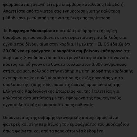
φαρμακευτική αγωγή είτε με επέμβαση κατάλυσης (ablation).
Απαιτείστε από το γιατρό σας ενημέρωση για την καλύτερη
μέθοδο αντιμετώπισής της για τη δική σας περίπτωση.
Το
Έμφραγμα Μυοκαρδίου
αποτελεί μια δραματική μορφή
θρόμβωσης, που συμβαίνει στα στεφανιαία αγγεία, δηλαδή στα
αγγεία που δίνουν αίμα στην καρδιά. Η μελέτη HELIOS έδειξε ότι
20.000 νέα εμφράγματα μυοκαρδίου συμβαίνουν κάθε χρόνο
στη
χώρα μας. Συνοδεύονται από ένα μεγάλο ιατρικό και κοινωνικό
κόστος και οδηγούν στο θάνατο τουλάχιστον 3.000 ανθρώπους
στη χώρα μας, πολλούς στην αναπηρία με τη μορφή της καρδιακής
ανεπάρκειας και πολύ περισσότερους εκτός εργασίας για το
υπόλοιπο της ζωής τους, παρά τις άοκνες προσπάθειες της
Ελληνικής Καρδιολογικής Εταιρείας και της Πολιτείας για
καλύτερη αντιμετώπιση με την εφαρμογή της πρωτογενούς
αγγειοπλαστικής σε περισσότερους ασθενείς.
Οι συνέπειες της σοβαρής οικονομικής κρίσης όμως είναι
φανερές και στην περίπτωση του εμφράγματος του μυοκαρδίου
όπως φαίνεται και από τα παρακάτω νέα δεδομένα: