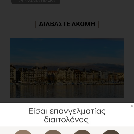
ΠΑΓΚΟΣΜΙΑ ΗΜΕΡΑ
ΔΙΑΒΑΣΤΕ ΑΚΟΜΗ
×
Τελευταία νέα από το 16ο Πανευρωπαϊκό Συνέδριο
Παχυσαρκίας στη Γενεύη
Συνέδρια
1 λεπτό να διαβαστεί