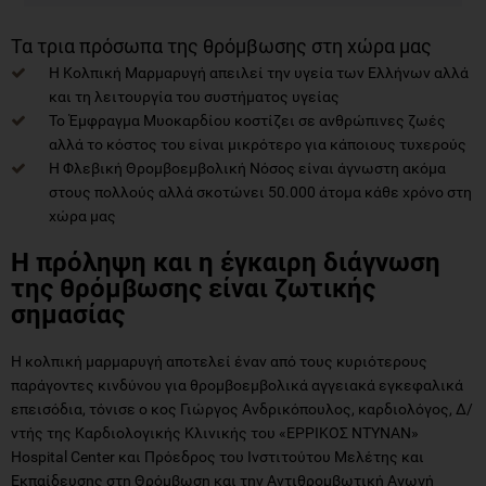
Τα τρια πρόσωπα της θρόμβωσης στη χώρα μας
Η Κολπική Μαρμαρυγή απειλεί την υγεία των Ελλήνων αλλά
και τη λειτουργία του συστήματος υγείας
Το Έμφραγμα Μυοκαρδίου κοστίζει σε ανθρώπινες ζωές
αλλά το κόστος του είναι μικρότερο για κάποιους τυχερούς
Η Φλεβική Θρομβοεμβολική Νόσος είναι άγνωστη ακόμα
στους πολλούς αλλά σκοτώνει 50.000 άτομα κάθε χρόνο στη
χώρα μας
Η πρόληψη και η έγκαιρη διάγνωση
της θρόμβωσης είναι ζωτικής
σημασίας
Η κολπική μαρμαρυγή αποτελεί έναν από τους κυριότερους
παράγοντες κινδύνου για θρομβοεμβολικά αγγειακά εγκεφαλικά
επεισόδια, τόνισε ο κος Γιώργος Ανδρικόπουλος, καρδιολόγος, Δ/
ντής της Καρδιολογικής Κλινικής του «ΕΡΡΙΚΟΣ ΝΤΥΝΑN»
Hospital Center και Πρόεδρος του Ινστιτούτου Μελέτης και
Εκπαίδευσης στη Θρόμβωση και την Αντιθρομβωτική Αγωγή