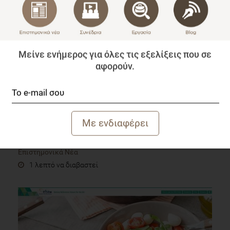
Μείνε ενήμερος για όλες τις εξελίξεις που σε
αφορούν.
Η Διεθνής Ένωση Γλυκαντικών Υλών παρουσιάζει
βίντεο με αφορμή την Παγκόσμια Ημέρα Διαβήτη
Επιστημονικά Νέα
1 λεπτό να διαβαστεί