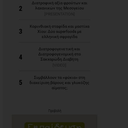
Διατροφική αξία φρούτων και
2
λαχανικών της Μεσογείου
[PRESENTATION]
Κορινθιακή σταφίδα και μαστίχα
3
Χίου: Δύο superfoods με
ελληνική σφραγίδα
Διατροφογενετική και
Διατροφογενομική στο
4
Σακχαρώδη Διαβήτη
[VIDEO]
Συμβάλλουν τα «φύκια» στη
5
διαχείριση βάρους και γλυκόζης
αίματος;
Προβολή