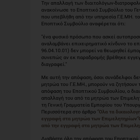
Την απαλλαγή των διαιτολόγων-διατροφολό
ανακοίνωσε το Εποπτικό Συμβούλιο του Γ
που υπεβλήθη από την υπηρεσία Γ.Ε.ΜΗ. τ
Εποπτικό Συμβούλιο αναφέρεται ότι:
"ένα φυσικό πρόσωπο που ασκεί αυτοπροσ
αναλαμβάνει επιχειρηματικό κίνδυνο το επ
96.04.10.01) δεν μπορεί να θεωρηθεί έμπο
συνεπώς αν εκ παραδρομής βρέθηκε εγγεγρ
διαγραφεί."
Με αυτή την απόφαση, όσοι συνάδελφοι δεν
μητρώα του Γ.Ε.ΜΗ., μπορούν να ζητήσουν τ
απόφαση του Εποπτικού Συμβουλίου, ο δια
απαλλαγή του από τα μητρώα των Επιμελη
τη Γενική Γραμματεία Εμπορίου του Υπουρ
Περισσότερα στο άρθρο
"Όλα τα δικαιολογ
εγγραφή στα μητρώα των Επιμελητηρίων"Όλ
από την εγγραφή στα μητρώα των Επιμελη
Διαβάστε όλη την απόφαση του Εποπτικού 