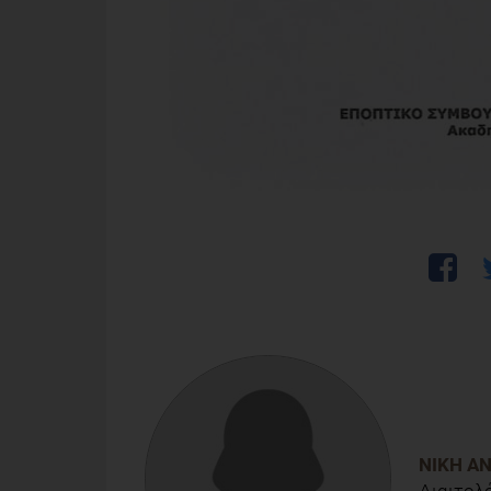
ΝΊΚΗ Α
Διαιτολ