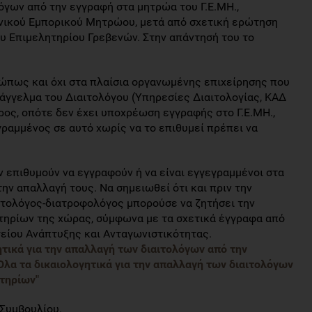
γων από την εγγραφή στα μητρώα του Γ.Ε.ΜΗ.,
ενικού Εμπορικού Μητρώου, μετά από σχετική ερώτηση
ου Επιμελητηρίου Γρεβενών. Στην απάντησή του το
ώπως και όχι στα πλαίσια οργανωμένης επιχείρησης που
άγγελμα του Διαιτολόγου (Υπηρεσίες Διαιτολογίας, ΚΑΔ
ρος, οπότε δεν έχει υποχρέωση εγγραφής στο Γ.Ε.ΜΗ.,
αμμένος σε αυτό χωρίς να το επιθυμεί πρέπει να
 επιθυμούν να εγγραφούν ή να είναι εγγεγραμμένοι στα
ην απαλλαγή τους. Να σημειωθεί ότι και πριν την
ιτολόγος-διατροφολόγος μπορούσε να ζητήσει την
τηρίων της χώρας, σύμφωνα με τα σχετικά έγγραφα από
γείου Ανάπτυξης και Ανταγωνιστικότητας.
ητικά για την απαλλαγή των διαιτολόγων από την
α τα δικαιολογητικά για την απαλλαγή των διαιτολόγων
τηρίων"
Συμβουλίου.