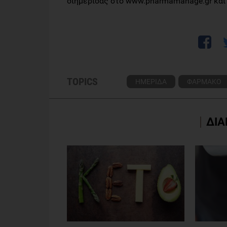
διημερίδας στο www.pharmamanage.gr και
TOPICS
ΗΜΕΡΙΔΑ
ΦΑΡΜΑΚΟ
ΔΙΑ