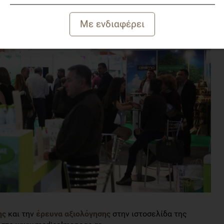
ης
και την
έρευνα αξιολόγησης
στην ιστοσελίδα της