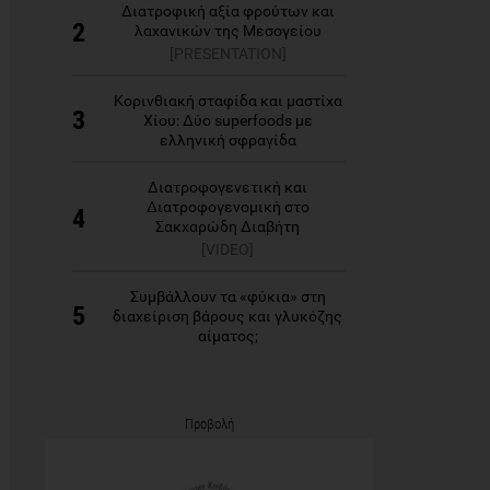
Διατροφική αξία φρούτων και
2
λαχανικών της Μεσογείου
[PRESENTATION]
Κορινθιακή σταφίδα και μαστίχα
3
Χίου: Δύο superfoods με
ελληνική σφραγίδα
Διατροφογενετική και
Διατροφογενομική στο
4
Σακχαρώδη Διαβήτη
[VIDEO]
Συμβάλλουν τα «φύκια» στη
5
διαχείριση βάρους και γλυκόζης
αίματος;
Προβολή