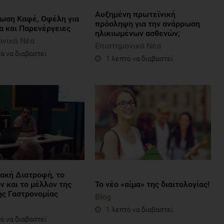
Aυξημένη πρωτεϊνική
ωση Καφέ, Οφέλη για
πρόσληψη για την ανάρρωση
α και Παρενέργειες
ηλικιωμένων ασθενών;
ονικά Νέα
Επιστημονικά Νέα
ά να διαβαστεί
1 λεπτό να διαβαστεί
ακή Διατροφή, το
ν και το μέλλον της
Το νέο «αίμα» της διαιτολογίας!
ής Γαστρονομίας
Blog
1 λεπτό να διαβαστεί
ό να διαβαστεί