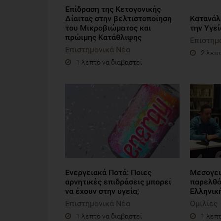
Επίδραση της Κετογονικής
Δίαιτας στην βελτιστοποίηση
Κατανάλ
του Μικροβιώματος και
την Υγεί
πρώιμης Κατάθλιψης
Επιστημ
Επιστημονικά Νέα
2 λεπτ
1 λεπτό να διαβαστεί
Ενεργειακά Ποτά: Ποιες
Μεσογει
αρνητικές επιδράσεις μπορεί
παρελθό
να έχουν στην υγεία;
Ελληνικ
Επιστημονικά Νέα
Ομιλίες
1 λεπτό να διαβαστεί
1 λεπτ