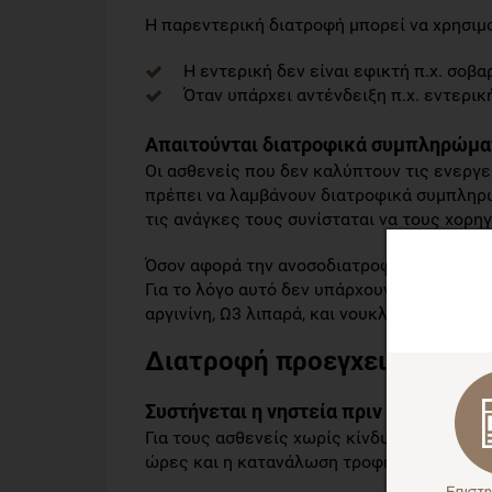
Η παρεντερική διατροφή μπορεί να χρησιμ
Η εντερική δεν είναι εφικτή π.χ. σοβα
Όταν υπάρχει αντένδειξη π.χ. εντερι
Απαιτούνται διατροφικά συμπληρώματ
Οι ασθενείς που δεν καλύπτουν τις ενεργε
πρέπει να λαμβάνουν διατροφικά συμπληρώ
τις ανάγκες τους συνίσταται να τους χορη
Όσον αφορά την ανοσοδιατροφή φαίνεται 
Για το λόγο αυτό δεν υπάρχουν ενδείξεις
αργινίνη, Ω3 λιπαρά, και νουκλεοτίδια στο
Διατροφή προεγχειρητικά τ
Συστήνεται η νηστεία πριν την επέμβα
Για τους ασθενείς χωρίς κίνδυνο εισρόφη
ώρες και η κατανάλωση τροφής έως και 6 