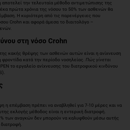
η αποτελεί την τελευταία μέθοδο αντιμετώπισης της
 δέκα πρώτα χρόνια της νόσου το 50% των ασθενών θα
έμβαση. Η κυριότερη από τις παρενέργειες που
σου Crohn και αφορά άμεσα το διαιτολόγο –
θενών.
δύνου στη νόσο Crohn
 της κακής θρέψης των ασθενών αυτών είναι η ανίχνευση
ή φροντίδα κατά την περίοδο νοσηλείας.
Πώς γίνεται
PEN το εργαλείο ανίχνευσης του διατροφικού κινδύνου
S).
ς
η η επέμβαση πρέπει να αναβληθεί για 7-10 μέρες και να
ώτης εκλογής μέθοδος είναι η εντερική διατροφή.
0% των αναγκών δεν μπορούν να καλυφθούν μέσω αυτής
 διατροφή.