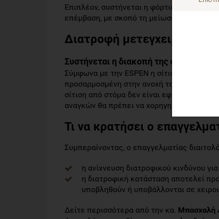
Επιπλέον, συστήνεται η φόρτιση υδατανθρ
επέμβαση, με σκοπό τη μείωση του αισθήμ
Διατροφή μετεγχειρητικά τ
Συστήνεται η διακοπή της σίτισης από
Σύμφωνα με την ESPEN η σίτιση από το στό
προσαρμοσμένη στην ανοχή τους ασθενούς 
σίτιση από στόμα δεν είναι εφικτή ή καλύ
αναγκών θα πρέπει να χορηγηθεί σίτιση μ
Τι να κρατήσει ο επαγγελμα
Συμπεραίνοντας, ο επαγγελματίας διαιτολόγ
η ανίχνευση διατροφικού κινδύνου για
η διατροφική κατάσταση αποτελεί προ
υποβληθούν ή υποβάλλονται σε χειρο
Δείτε περισσότερα από την κα.
Μπασχαλή 