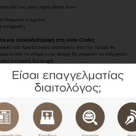
οποιηθεί ως μόνη παρέμβαση όταν:
ρή διάρροια ή εμετός
κή απόφραξη
α και ανοσοδιατροφή στη νόσο Crohn;
ιακές και πρωτεϊνικές απατήσεις από την τροφή θα
ματα από το στόμα κι αν ακόμη δε μπορούν να καλύψουν
γηθεί εντερική διατροφή.
πως δεν υπερτερεί έναντι των συμβατικών σκευασμάτων.
 για τη χρήση ειδικών σκευασμάτων εμπλουτισμένων με
υς ασθενείς αυτούς.
ης νόσου Crohn
ση;
σης συστήνεται η κατανάλωση διαυγών υγρών έως και 2
ώρες πριν την αναισθησία.