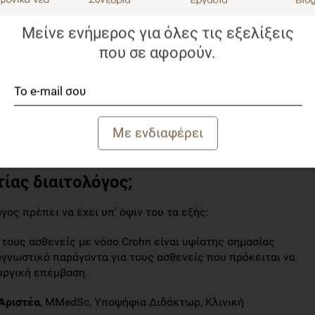
άκων από την προηγούμενη νύχτα και 2 ώρες πριν την
ατος δυσφορίας μετεγχειρητικά.
Μείνε ενήμερος για όλες τις εξελίξεις
που σε αφορούν.
ης νόσου Crohn
 το στόμα;
μα πρέπει να συνεχίζεται και μετεγχειρητικά
και τον τύπο της επέμβασης. Απεναντίας, εφόσον η
πτει ποσοστό μικρότερο από το 50% των ενεργειακών
έσω καθετήρα.
τίας διαιτολόγος;
ος πρέπει να έχει υπ' όψιν του τα εξής:
 τους ασθενείς με νόσο Crohn είναι υψίστης σημασίας
γνωστικό παράγοντα για τους ασθενείς που πρόκειται να
υργική επέμβαση.
Αριστέα
, MMedSc, Υποψήφια Διδάκτωρ, Κλινική