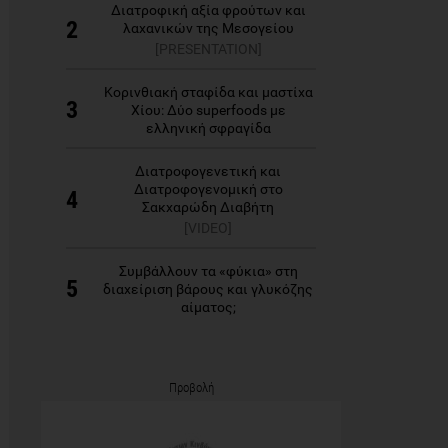
Διατροφική αξία φρούτων και
2
λαχανικών της Μεσογείου
[PRESENTATION]
Κορινθιακή σταφίδα και μαστίχα
3
Χίου: Δύο superfoods με
ελληνική σφραγίδα
Διατροφογενετική και
Διατροφογενομική στο
4
Σακχαρώδη Διαβήτη
[VIDEO]
Συμβάλλουν τα «φύκια» στη
5
διαχείριση βάρους και γλυκόζης
αίματος;
Προβολή