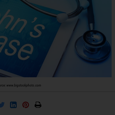
urce: www.bigstockphoto.com