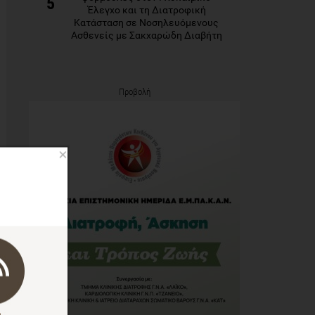
5
Έλεγχο και τη Διατροφική
Κατάσταση σε Νοσηλευόμενους
Ασθενείς με Σακχαρώδη Διαβήτη
Προβολή
×