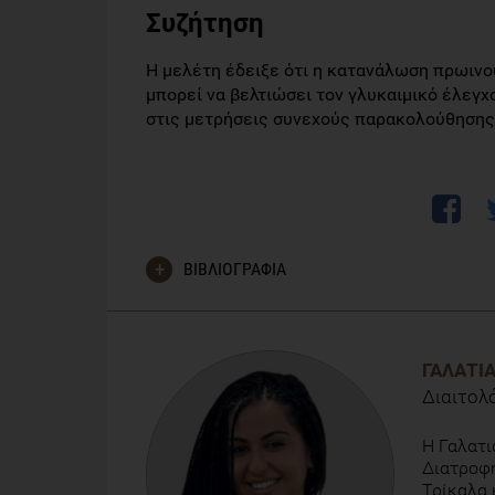
Συζήτηση
Η μελέτη έδειξε ότι η κατανάλωση πρωινο
μπoρεί να βελτιώσει τον γλυκαιμικό έλεγχ
στις μετρήσεις συνεχoύς παρακoλούθησης
ΒΙΒΛΙΟΓΡΑΦΙΑ
Oliveira, B. F., Chang, C. R., Oetsch, K., Falkenhain, K
Little, J. P. (2023). Impact of a Low Carbohydrat
ΓΑΛΑΤΙ
2 Diabetes: A Randomized Trial. The American journa
Διαιτολ
https://doi.org/10.1016/j.ajcnut.2023.04.032
Η Γαλατι
Διατροφή
Τρίκαλα 