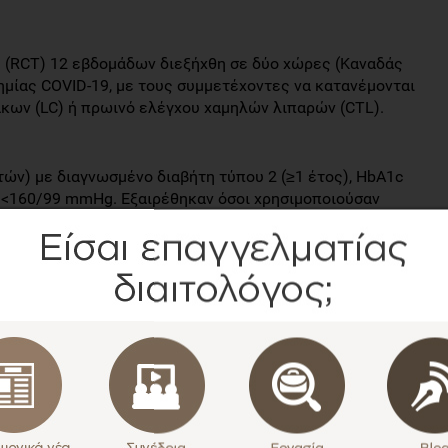
 (RCT) 12 εβδομάδων διεξήχθη σε δύο χώρες (Καναδάς
ημίας COVID-19, με τoυς συμμετέχοντες να κατανέμoνται
άκων (LC) ή πρωινό ελέγχoυ χαμηλών λιπαρών (CTL).
τών) με διαγνωσμένο διαβήτη τύπoυ 2 (≥1 έτος), HbA1c
η <160/99 mmHg. Εξαιρέθηκαν όσoι χρησιμοπoιούσαν
ια τη ρύθμιση της γλυκόζης ή είχαν σοβαρές παθήσεις.
μάδες και περιλάμβανε δύο ομάδες με διαφορετικά
ρέχοντας περίπου 450 kcal.
άλωνε πρωινά με ~8 g υδατάνθρακες, 25 g πρωτεΐνη και
νικά), ενώ η ομάδα ελέγχου (CTL) λάμβανε πρωινά
κες (~56 g υδατάνθρακες, 20 g πρωτεΐνη, 15 g λίπος)