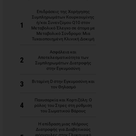
Επιδράσεις της Χορήγησης
Συμπληρωμάτων Κουρκουμίνης
ή/και Συνενζύμου Q10 στον
1
Μεταβολικό Έλεγχο σε άτομα με
Μεταβολικό Σύνδρομο: Μια
Τυχαιοποιημένη Κλινική Δοκιμή
Ασφάλεια και
Αποτελεσματικότητα των
2
Συμπληρωμάτων Διατροφής
στην Εγκυμοσύνη
Βιταμίνη D στην Εγκυμοσύνη και
3
τον Θηλασμό
Παχυσαρκία και Κορτιζόλη: Ο
4
ρόλος του Στρες στη ρύθμιση
του Σωματικού Βάρους
Η επίδραση μιας πλήρους
Διατροφής για Διαβητικούς
φόρμουλες στον Γλυκαιμικό