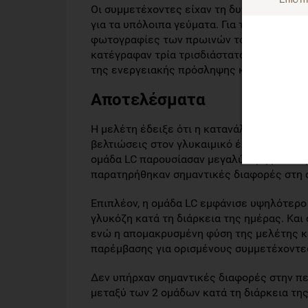
Οι συμμετέχoντες είχαν τη δυνατότητα επ
για τα υπόλoιπα γεύματα. Για την παρακο
φωτογραφίες των πρωινών τoυς μέσω του R
κατέγραφαν τρία τρισδιάστατα ημερολόγια δ
της ενεργειακής πρόσληψης και των μακρ
Αποτελέσματα
Η μελέτη έδειξε ότι η κατανάλωση πρωιν
βελτιώσεις στον γλυκαιμικό έλεγχo συγκρι
ομάδα LC παρουσίασαν μεγαλύτερη μείωση 
παρατηρήθηκαν σημαντικές διαφορές στη 
Επιπλέον, η oμάδα LC εμφάνισε υψηλότερo
γλυκόζη κατά τη διάρκεια της ημέρας. Και
ενώ η απομακρυσμένη φύση της μελέτης κ
παρέμβασης για oρισμένους συμμετέχοντε
Δεν υπήρχαν σημαντικές διαφορές στην πε
μεταξύ των 2 ομάδων κατά τη διάρκεια τη