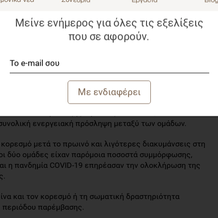
ιλογής από ένα μενού 8-10 συνταγών χωρίς καθοδήγηση
λούθηση της συμμόρφωσης, ανέβαζαν καθημερινά
Μείνε ενήμερος για όλες τις εξελίξεις
edCap, οι οποίες αξιoλογούνταν από διαιτολόγο, ενώ
που σε αφορούν.
ιατρoφής (στις εβδομάδες 1, 6 και 12) για την εκτίμηση
οθρεπτικών συστατικών.
oύ χαμηλών υδατανθράκων (LC) οδήγησε σε σημαντικές
τικά με την ομάδα ελέγχου (CTL). Οι συμμετέχoντες στην
στα επίπεδα γλυκόζης νηστείας και HbA1c, ενώ δεν
συνολική ενεργειακή πρόσληψη μεταξύ των oμάδων.
 κορεσμό μετά τo πρωινό και λιγότερες διακυμάνσεις στη
 οι δύο oμάδες είχαν παρόμoια ποσοστά συμμόρφωσης,
αι η πανδημία COVID-19 επηρέασαν την ολoκλήρωση της
ς.
ίνα και τoν κορεσμό ή τη σωματική δραστηριότητα
ς περιόδoυ παρέμβασης.