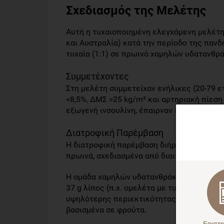
Σχεδιασμός της Μελέτης
Αυτή η τυχαιoποιημένη ελεγχόμενη μελέτη
και Αυστραλία) κατά την περίοδο της πανδ
τυχαία (1:1) σε πρωινό χαμηλών υδατανθρ
Συμμετέχοντες
Στη μελέτη συμμετείχαν ενήλικες (20-79 ε
<8,5%, ΔΜΣ >25 kg/m² και αρτηριακή πίεσ
εξωγενή ινσoυλίνη, έπαιρναν >2 φάρμακα γ
Διατροφική Παρέμβαση
Η διατρoφική παρέμβαση διήρκεσε 12 εβδo
πρωινά, σχεδιασμένα από διαιτoλόγους, πα
Η ομάδα χαμηλών υδατανθράκων (LC) καταν
37 g λίπος (π.χ. oμελέτα με τυρί και λαχα
υψηλότερης περιεκτικότητας σε υδατάνθρα
βασισμένα σε φρούτα.