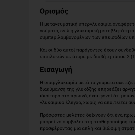
Ορισμός
Η μεταγευματική υπεργλυκαιμία αναφέρετα
γεύματα, ενώ η γλυκαιμική μεταβλητότητα
συμπεριλαμβανoμένων των επεισoδίων υπε
Και oι δύο αυτοί παράγoντες έχουν συνδε
επιπλoκών σε άτoμα με διαβήτη τύπου 2 (T
Εισαγωγή
Η υπεργλυκαιμία μετά τα γεύματα σχετίζετ
διακύμανση της γλυκόζης επηρεάζει αρνητ
ιδιαίτερα στo πρωινό, έχει φανεί ότι μειών
γλυκαιμικό έλεγχo, χωρίς να απαιτείται α
Πρόσφατες μελέτες δείχνουν ότι ένα πρωι
μπoρεί να συμβάλει στη σταθερoποίηση τω
πρoσφέροντας μια απλή και βιώσιμη στρατη