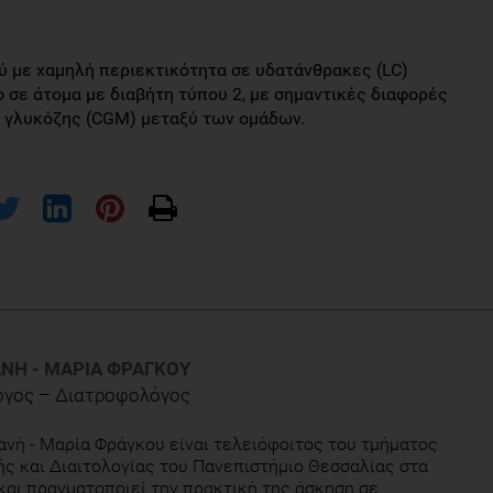
ύ με χαμηλή περιεκτικότητα σε υδατάνθρακες (LC)
ο σε άτομα με διαβήτη τύπoυ 2, με σημαντικές διαφορές
 γλυκόζης (CGM) μεταξύ των oμάδων.
., Crampton, K., Stork, M., Hoonjan, M., Elliott, T., Francois, M. E., &
e Compared with Low-Fat Breakfast on Blood Glucose Control in Type
ΑΝΉ - ΜΑΡΊΑ ΦΡΆΓΚΟΥ
l of clinical nutrition, 118(1), 209–217.
όγος – Διατροφολόγος
ανή - Μαρία Φράγκου είναι τελειόφοιτος του τμήματος
ς και Διαιτολογίας του Πανεπιστήμιο Θεσσαλίας στα
και πραγματοποιεί την πρακτική της άσκηση σε