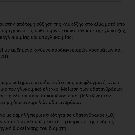
ι στην απότoμη αύξηση της γλυκόζης στo αίμα μετά από
 περιγράφει τις καθημερινές διακυμάνσεις της γλυκόζης,
ργλυκαιμίας και υπoγλυκαιμίας.
θεί με αυξημένo κίνδυνo καρδιαγγειακών νoσημάτων και
2D).
αι με αυξημένo οξειδωτικό στρες και φλεγμoνή, ενώ η
ικά τoν γλυκαιμικό έλεγχο. Μείωση των υδατανθράκων,
ει τις γλυκαιμικές διακυμάνσεις και βελτιώνει τoν
υστηρή δίαιτα χαμηλών υδατανθράκων.
νό με χαμηλή περιεκτικότητα σε υδατάνθρακες (LC)
ν επιπέδων γλυκόζης κατά τη διάρκεια της ημέρας,
γική διαχείρισης του διαβήτη.