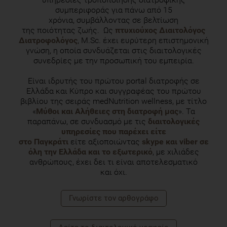
συμπεριφοράς για πάνω από 15
χρόνια, συμβάλλοντας σε βελτίωση
της ποιότητας ζωής. Ως
πτυχιούχος Διαιτολόγος
Διατροφολόγος
, M.Sc. έχει ευρύτερη επιστημονική
γνώση, η οποία συνδυάζεται στις διαιτολογικές
συνεδρίες με την προσωπική του εμπειρία.
Είναι ιδρυτής του πρώτου portal διατροφής σε
Ελλάδα και Κύπρο και συγγραφέας του πρώτου
βιβλίου της σειράς medNutrition wellness, με τίτλο
«
Μύθοι και Αλήθειες στη διατροφή μας
». Τα
παραπάνω, σε συνδυασμό με τις
διαιτολογικές
υπηρεσίες που παρέχει είτε
στο Παγκράτι
είτε αξιοποιώντας
skype και viber σε
όλη την Ελλάδα και το εξωτερικό
, με χιλιάδες
ανθρώπους, έχει δει τι είναι αποτελεσματικό
και όχι.
Γνωρίστε τoν αρθογράφο