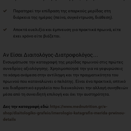
Παρατηρεί την επίδραση της επαρκούς μερίδας στη
διάρκεια της ημέρας (πείνα, συγκέντρωση, διάθεση).
Αποκτά ευελιξία και έμπνευση για πρακτικά πρωινά, είτε
έχει χρόνο είτε βιάζεται.
Αν Είσαι Διαιτολόγος-Διατροφολόγος…
Ενσωμάτωσε την καταγραφή της μερίδας πρωινού στις πρώτες
συνεδρίες αξιολόγησης. Χρησιμοποίησέ την για να γεφυρώσεις
το χάσμα ανάμεσα στην αντίληψη και την πραγματικότητα του
πρωινού που καταναλώνει ο πελάτης. Είναι ένα πρακτικό, οπτικό
και διαδραστικό εργαλείο που διευκολύνει την αλλαγή συνηθειών
μέσα από τη συνειδητή επιλογή και όχι την αυστηρότητα.
Δες την καταγραφή εδώ
:
https://www.mednutrition.gr/e-
shop/diaitologiko-grafeio/imerologio-katagrafis-merida-prwinou-
details