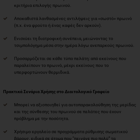
κριτήρια επιλογής πρωινού.
Αποκαθιστά λανθασμένες αντιλήψεις για «σωστό» πρωινό
(π.χ. ένα φρούτο ή ένας καφές δεν αρκούν).
Ενισχύει τη διατροφική συνέπεια, μειώνοντας το
τσιμπολόγημα μέσα στην ημέρα λόγω ανεπαρκούς πρωινού.
Προσαρμόζεται σε κάθε τύπο πελάτη: από εκείνους που
παραλείπουν το πρωινό, μέχρι εκείνους που το
υπερφορτώνουν θερμιδικά.
Πρακτικά Σενάρια Χρήσης στο Διαιτολογικό Γραφείο
Μπορεί να αξιοποιηθεί για αυτοπαρακολούθηση της μερίδας
και της σύνθεσης του πρωινού σε πελάτες που έχουν
πρόβλημα με την ποσότητα.
Χρήσιμο εργαλείο σε προγράμματα ρύθμισης σωματικού
βάρους, ειδικά σε άτομα που “πεινάνε πιο πολύ” τα