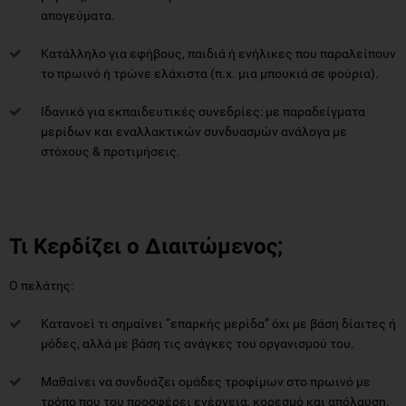
απογεύματα.
Κατάλληλο για εφήβους, παιδιά ή ενήλικες που παραλείπουν
το πρωινό ή τρώνε ελάχιστα (π.χ. μια μπουκιά σε φούρια).
Ιδανικό για εκπαιδευτικές συνεδρίες: με παραδείγματα
μερίδων και εναλλακτικών συνδυασμών ανάλογα με
στόχους & προτιμήσεις.
Τι Κερδίζει ο Διαιτώμενος;
Ο πελάτης:
Κατανοεί τι σημαίνει “επαρκής μερίδα” όχι με βάση δίαιτες ή
μόδες, αλλά με βάση τις ανάγκες του οργανισμού του.
Μαθαίνει να συνδυάζει ομάδες τροφίμων στο πρωινό με
τρόπο που του προσφέρει ενέργεια, κορεσμό και απόλαυση.