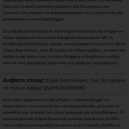
όπου για το email marketing υπάρχουν πολλά εργαλεία και
τεχνικές που μπορούν να πολλαπλασιάσουν τους χρήστες που θα
ακολουθήσουν έναν food blogger!
Εγώ θα ήθελα να τονίσω το πόσο σημαντικό είναι ένας blogger να
δώσει έμφαση σε ένα σωστά δομημένο περιεχόμενο. Με τη
συνάδελφο Ειρήνη Κύρα, έχουμε συνυπογράψει ένα σχετικό eBook
«Είμαι διαιτολόγος, πώς θα γράψω το τέλειο άρθρο
;
», το οποίο θα
πρότεινα σε όλους τους nutrition bloggers να διαβάσουν, καθώς
έχει να τους προσφέρει πρακτικές και χρήσιμες πληροφορίες.
Διαβάστε επίσης:
Είμαι διαιτολόγος, πώς θα γράψω
το τέλειο άρθρο; [ΔΩΡΕΑΝ EBOOK]
Είναι πολύ σημαντικό να προωθήσει ο nutrition blogger το
περιεχόμενο του στο κοινό που τον παρακολουθεί, μέσα από το
newsletter και τα social του, όπως αναφέρει και η συνάδελφος. Το
περιεχόμενο και η προώθηση αυτή ωστόσο, αποτελούν το 40%
των κινήσεων που χρειάζονται για να γίνει γνωστός, δηλαδή να