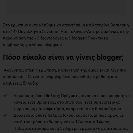
Στο ερώτημα αυτό κλήθηκε να απαντήσει η κα Κατερίνα Βασιλάκη,
ο
στο 14
Πανελλήνιο Συνέδριο Διαιτολόγων-Διατροφολόγων, στην
παρουσίασή της «Ο διαιτολόγος ως blogger: Πρακτικές
συμβουλές για νέους bloggers».
Πόσο εύκολο είναι να γίνεις blogger;
Ακούγεται απλή η ερώτηση, η απάντησή της όμως είναι λίγο πιο
περίπλοκη... Συχνά το blogging έχει συνδεθεί με μύθους και
αλήθειες, δηλαδή:
Δουλεύεις όπου θέλεις; Πράγματι, είναι κάτι που μπορείς να
κάνεις είτε βρίσκεσαι στο σπίτι σου, είτε σε εξωτερικό
χώρο όπως μία καφετέρια, ακόμα και στις διακοπές σου.
Δουλεύεις όποτε θέλεις; Ισχύει και αυτό, μήπως όμως με
αυτό τον τρόπο το 8ωρο γίνεται 12ωρο και 14ωρο;
Πιθανότατα ακόμα και η 5νθήμερη εργασία να μετατρέπεται