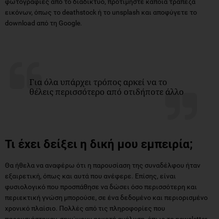
φωτογραφίες από το διαδίκτυο, προτιμήστε κάποια τράπεζα
εικόνων, όπως το deathstock ή το unsplash και αποφύγετε το
download από τη Google.
Για όλα υπάρχει τρόπος αρκεί να το
θέλεις περισσότερο από οτιδήποτε άλλο
Τι έχει δείξει η δική μου εμπειρία;
Θα ήθελα να αναφέρω ότι η παρουσίαση της συναδέλφου ήταν
εξαιρετική, όπως και αυτά που ανέφερε. Επίσης, είναι
φυσιολογικό που προσπάθησε να δώσει όσο περισσότερη και
περιεκτική γνώση μπορούσε, σε ένα δεδομένο και περιορισμένο
χρονικό πλαίσιο. Πολλές από τις πληροφορίες που
παρουσιάστηκαν, σηκώνουν αρκετή ανάλυση, όπως το newsletter,