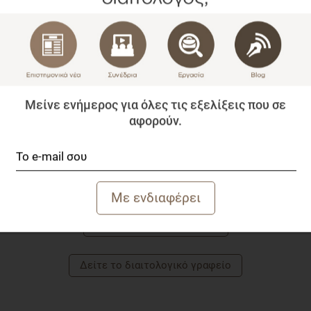
Διατροφολόγος
, M.Sc. έχει ευρύτερη επιστημονική
γνώση, η οποία συνδυάζεται στις διαιτολογικές
συνεδρίες με την προσωπική του εμπειρία.
Είναι ιδρυτής του πρώτου portal διατροφής σε
Ελλάδα και Κύπρο και συγγραφέας του πρώτου
βιβλίου της σειράς medNutrition wellness, με τίτλο
Μείνε ενήμερος για όλες τις εξελίξεις που σε
«
Μύθοι και Αλήθειες στη διατροφή μας
». Τα
παραπάνω, σε συνδυασμό με τις
διαιτολογικές
αφορούν.
υπηρεσίες που παρέχει είτε
στο Παγκράτι
είτε αξιοποιώντας
skype και viber σε
όλη την Ελλάδα και το εξωτερικό
, με χιλιάδες
ανθρώπους, έχει δει τι είναι αποτελεσματικό
και όχι.
Γνωρίστε τoν αρθογράφο
Δείτε το διαιτολογικό γραφείο