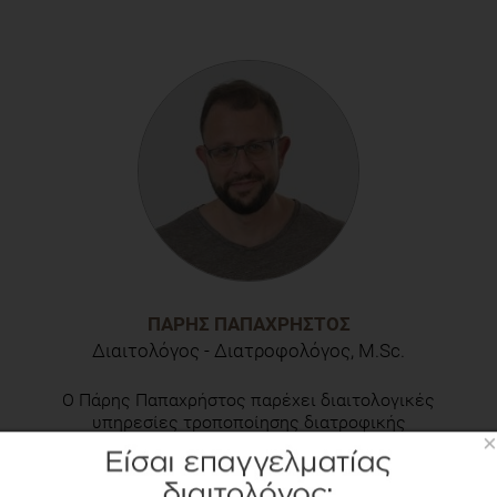
ΠΆΡΗΣ ΠΑΠΑΧΡΉΣΤΟΣ
Διαιτολόγος - Διατροφολόγος, M.Sc.
Ο Πάρης Παπαχρήστος παρέχει διαιτολογικές
υπηρεσίες τροποποίησης διατροφικής
×
συμπεριφοράς για πάνω από 15
χρόνια, συμβάλλοντας σε βελτίωση
της ποιότητας ζωής. Ως
πτυχιούχος Διαιτολόγος