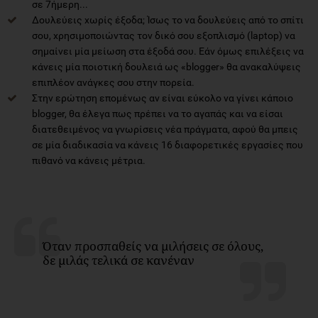
σε 7ήμερη...
Δουλεύεις χωρίς έξοδα; Ίσως το να δουλεύεις από το σπίτι
σου, χρησιμοποιώντας τον δικό σου εξοπλισμό (laptop) να
σημαίνει μία μείωση στα έξοδά σου. Εάν όμως επιλέξεις να
κάνεις μία ποιοτική δουλειά ως «blogger» θα ανακαλύψεις
επιπλέον ανάγκες σου στην πορεία.
Στην ερώτηση επομένως αν είναι εύκολο να γίνει κάποιο
blogger, θα έλεγα πως πρέπει να το αγαπάς και να είσαι
διατεθειμένος να γνωρίσεις νέα πράγματα, αφού θα μπεις
σε μία διαδικασία να κάνεις 16 διαφορετικές εργασίες που
πιθανό να κάνεις μέτρια.
Όταν προσπαθείς να μιλήσεις σε όλους,
δε μιλάς τελικά σε κανέναν