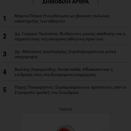
ΔΗΜΟΦΙΛΗ ΑΡΘΡΑ
Μαρίνα Πόγκα: Η ενυδάτωση ως βασικός πυλώνας
1
υποστήριξης των αθλητών
Δρ. Γιώργος Τουλιάτος: Βιοδείκτες μυϊκής απόδοσης και η
2
σημασία τους στη σύγχρονη αθλητική πρακτική
Δρ. Αθανάσιος Δουληγέρης: Συμπληρώματα και μυϊκή
3
υπερτροφία
Βασίλης Καραμανίδης: Social media, influencers και η
4
επίδρασή τους στη διατροφική ενημέρωση
Πάρης Παπαχρήστος: Συμπεράσματα και προοπτικές από το
5
Στρογγυλό τραπέζι του Συνεδρίου
Προβολή