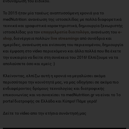
ενδυνάμωση του ειδικού.
Το 2015 ήταν μία ταχέως αναπτυσσόμενη χρονιά για το
medNutrition: ανανέωση της ιστοσελίδας με πολλά διαφορετικά
τεχνικά και γραφιστικά χαρακτηριστικά, δημιουργία ξεχωριστής
ιστοσελίδας για τον
επαγγελματία διαιτολόγο
, ανανέωση του
e-
shop
, διενέργεια πολλών
live streamings
από συνέδρια και
ημερίδες, ανανέωση και ενίσχυση του περιεχομένου, δημιουργία
και έμφαση στο video περιεχόμενο και άλλα πολλά που θα έχετε
την ευκαιρία να δείτε στη συνέχεια του 2016! Ελπίζουμε να τα
απολαύσετε όσο και εμείς :)
Κλείνοντας, ελπίζω αυτή η χρονιά να μεγαλώσει ακόμα
περισσότερο την κοινότητά μας, να μας οδηγήσει σε ακόμα πιο
ενδιαφέροντες δρόμους τεχνολογίας και διατροφικής
επικοινωνίας και να συνεχίσει το medNutrition.gr να είναι το 1ο
portal διατροφής σε Ελλάδα και Κύπρο! Πάμε γερά!
Δείτε το video απο την ετήσια συνάντησή μας