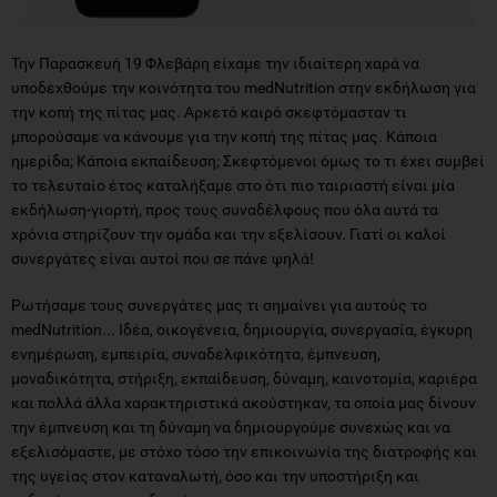
Την Παρασκευή 19 Φλεβάρη είχαμε την ιδιαίτερη χαρά να
υποδεχθούμε την κοινότητα του medNutrition στην εκδήλωση για
την κοπή της πίτας μας. Αρκετό καιρό σκεφτόμασταν τι
μπορούσαμε να κάνουμε για την κοπή της πίτας μας. Κάποια
ημερίδα; Κάποια εκπαίδευση; Σκεφτόμενοι όμως το τι έχει συμβεί
το τελευταίο έτος καταλήξαμε στο ότι πιο ταιριαστή είναι μία
εκδήλωση-γιορτή, προς τους συναδέλφους που όλα αυτά τα
χρόνια στηρίζουν την ομάδα και την εξελίσουν. Γιατί οι καλοί
συνεργάτες είναι αυτοί που σε πάνε ψηλά!
Ρωτήσαμε τους συνεργάτες μας τι σημαίνει για αυτούς το
medNutrition... Ιδέα, οικογένεια, δημιουργία, συνεργασία, έγκυρη
ενημέρωση, εμπειρία, συναδελφικότητα, έμπνευση,
μοναδικότητα, στήριξη, εκπαίδευση, δύναμη, καινοτομία, καριέρα
και πολλά άλλα χαρακτηριστικά ακούστηκαν, τα οποία μας δίνουν
την έμπνευση και τη δύναμη να δημιουργούμε συνεχώς και να
εξελισόμαστε, με στόχο τόσο την επικοινωνία της διατροφής και
της υγείας στον καταναλωτή, όσο και την υποστήριξη και