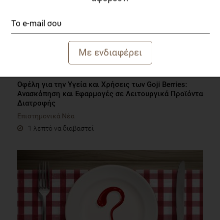
Οφέλη για την Υγεία και Χρήσεις των Goji Berries:
Ανασκόπηση και Εφαρμογές σε Λειτουργικά Προϊόντα
Διατροφής
Επιστημονικά Νέα
1 λεπτό να διαβαστεί