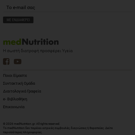
Η σωστή διατροφή προσφέρει Υγεία
Ποιοι Είμαστε
Συντακτική Ομάδα
Διαιτολογικά Γραφεία
e- Βιβλιοθήκη
Επικοινωνία
© 2026 medNutrition.gr. All rights reserved.
Το medNutrition δεν παρέχει ιατρικές συμβουλές, διαγνώσεις ή θεραπείες.
Δείτε
περισσότερες πληροφορίες
.