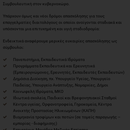
Συμβουλευτική στον κυβερνοχώρο.
Υπάρχουν όμως και νέοι δρόμοι απασχόλησης για τους
επαγγελματίες διαιτολόγους οι οποίοι ανοίγονται σταδιακά και
υπόσχονται μια επιτυχημένη και υγιή σταδιοδρομία:
Ενδεικτικά αναφέρουμε μερικές ευκαιρίες απασχόλησης ως
σύμβουλοι:
Πανεπιστήμια, Εκπαιδευτικά Ιδρύματα
Προγράμματα Εκπαιδευτικά και Ερευνητικά
(Εμπειρογνώμονες, Ερευνητές, Εκπαιδευτές Εκπαιδευτών)
Δημόσια Διοίκηση, πχ. Υπουργείο Υγείας, Υπουργείο
Παιδείας, Υπουργείο Ανάπτυξης, Νομαρχίες, Δήμοι
Κοινωφελή Ιδρύματα, MKO
Ιδιωτικά σχολεία, Παιδικοί και Βρεφονηπιακοί Σταθμοί
Κέντρα υγείας, Ορφανοτροφεία, Γηροκομεία, Κέντρα
Ανοιχτής Προστασίας Ηλικιωμένων (ΚΑΠΗ)
Βιομηχανία τροφίμων και ποτών (σε τομείς παραγωγής –
εμπορίας - διαφήμισης)
Εστιατόρια, Μονάδες Μαζικής Εστίασης