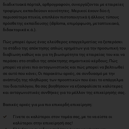
διαδικτυακά πόρταλ, αρθρογραφούν, συνεργάζονται με εταιρείες
τροφίμων, εκπαιδεύουν κοινότητες. Μερικοί έχουν δύο ή
περισσότερα πτυχία, επιπλέον πιστοποιητικά ή άλλους τύπους
πρόσθετης εκπαίδευσης (diploma, επιμόρφωση, μεταπτυχιακά,
διδακτορικά κ.ά.).
Πώς μπορεί όμως ένας ελεύθερος επαγγελματίας να ξεπεράσει
το στάδιο της απόκτησης απλώς χρημάτων για την προσωπική του
διαβίωση καθώς και για τη βιωσιμότητα της εταιρείας του και να
περάσει στο στάδιο της απόκτησης σημαντικού κέρδους; Πώς
μπορεί να γίνει πιο ανταγωνιστικός και πώς μπορεί να βελτιωθεί
σε αυτό που κάνει; Οι παρακάτω αρχές, σε συνδυασμό με την
ανάπτυξη της πληθώρας των προοπτικών που έχει το επάγγελμα
του διαιτολόγου, θα σας βοηθήσουν να εξασφαλίσετε καλύτερες
και ανταγωνιστικές συνθήκες για το μέλλον της επιχείρησής σας.
Βασικές αρχές για μια πιο επικερδή επιχείρηση:
Γίνετε οι καλύτεροι στον τομέα σας, με το να είστε οι
καλύτεροι στην επιχείρησή σας!