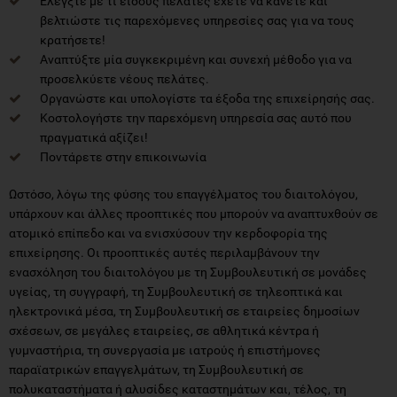
Ελέγξτε με τι είδους πελάτες έχετε να κάνετε και
βελτιώστε τις παρεχόμενες υπηρεσίες σας για να τους
κρατήσετε!
Αναπτύξτε μία συγκεκριμένη και συνεχή μέθοδο για να
προσελκύετε νέους πελάτες.
Οργανώστε και υπολογίστε τα έξοδα της επιχείρησής σας.
Κοστολογήστε την παρεχόμενη υπηρεσία σας αυτό που
πραγματικά αξίζει!
Ποντάρετε στην επικοινωνία
Ωστόσο, λόγω της φύσης του επαγγέλματος του διαιτολόγου,
υπάρχουν και άλλες προοπτικές που μπορούν να αναπτυχθούν σε
ατομικό επίπεδο και να ενισχύσουν την κερδοφορία της
επιχείρησης. Οι προοπτικές αυτές περιλαμβάνουν την
ενασχόληση του διαιτολόγου με τη Συμβουλευτική σε μονάδες
υγείας, τη συγγραφή, τη Συμβουλευτική σε τηλεοπτικά και
ηλεκτρονικά μέσα, τη Συμβουλευτική σε εταιρείες δημοσίων
σχέσεων, σε μεγάλες εταιρείες, σε αθλητικά κέντρα ή
γυμναστήρια, τη συνεργασία με ιατρούς ή επιστήμονες
παραϊατρικών επαγγελμάτων, τη Συμβουλευτική σε
πολυκαταστήματα ή αλυσίδες καταστημάτων και, τέλος, τη