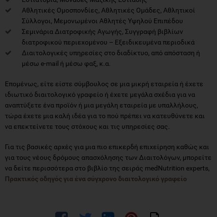
Αθλητικές Ομοσπονδίες, Αθλητικές Ομάδες, Αθλητικοί
Σύλλογοι, Μεμονωμένοι Αθλητές Υψηλού Επιπέδου
Σεμινάρια Διατροφικής Αγωγής, Συγγραφή βιβλίων
διατροφικού περιεχομένου – Εξειδικευμένα περιοδικά
Διαιτολογικές υπηρεσίες στο διαδίκτυο, από απόσταση ή
μέσω e-mail ή μέσω φαξ, κ.α.
Επομένως, είτε είστε σύμβουλος σε μια μικρή εταιρεία ή έχετε
ιδιωτικό διαιτολογικό γραφείο ή έχετε μεγάλα σχέδια για να
αναπτύξετε ένα προϊόν ή μια μεγάλη εταιρεία με υπαλλήλους,
τώρα έχετε μια καλή ιδέα για το πού πρέπει να κατευθύνετε και
να επεκτείνετε τους στόχους και τις υπηρεσίες σας.
Για τις βασικές αρχές για μια πιο επικερδή επιχείρηση καθώς και
για τους νέους δρόμους απασχόλησης των Διαιτολόγων, μπορείτε
να δείτε περισσότερα στο βιβλίο της σειράς medNutrition experts,
Πρακτικός οδηγός για ένα σύγχρονο διαιτολογικό γραφείο