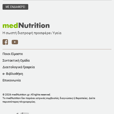
Η σωστή διατροφή προσφέρει Υγεία
Ποιοι Είμαστε
Συντακτική Ομάδα
Διαιτολογικά Γραφεία
e- Βιβλιοθήκη
Επικοινωνία
© 2026 medNutrition.gr. All rights reserved.
Το medNutrition δεν παρέχει ιατρικές συμβουλές, διαγνώσεις ή θεραπείες.
Δείτε
περισσότερες πληροφορίες
.