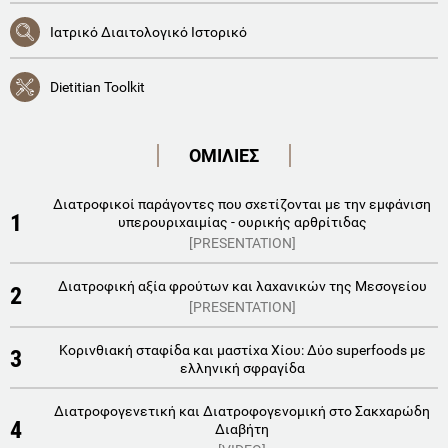
Ιατρικό Διαιτολογικό Ιστορικό
Dietitian Toolkit
ΟΜΙΛΙΕΣ
Διατροφικοί παράγοντες που σχετίζονται με την εμφάνιση
1
υπερουριχαιμίας - ουρικής αρθρίτιδας
[PRESENTATION]
Διατροφική αξία φρούτων και λαχανικών της Μεσογείου
2
[PRESENTATION]
Κορινθιακή σταφίδα και μαστίχα Χίου: Δύο superfoods με
3
ελληνική σφραγίδα
Διατροφογενετική και Διατροφογενομική στο Σακχαρώδη
4
Διαβήτη