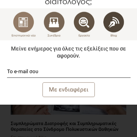
Μπορεί η βαριατρική χειρουργική να επηρεάσει την
πορεία της γνωσιακής λειτουργίας;
Επιστημονικά Νέα
1 λεπτό να διαβαστεί
Μείνε ενήμερος για όλες τις εξελίξεις που σε
αφορούν.
Συμπληρώματα Διατροφής και Συμπληρωματικές
Θεραπείες στο Σύνδρομο Πολυκυστικών Ωοθηκών