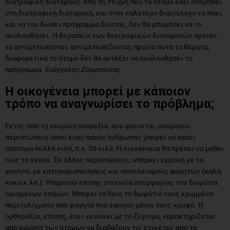
διατροφική διαταραχή. Από τη στιγμή που το άτομο έχει οδηγηθεί
στη διατροφική διαταραχή, και στον καλύτερο διαιτολόγο να πάει
και να του δώσει πρόγραμμα δίαιτας, δεν θα μπορέσει να το
ακολουθήσει. Η θεραπεία των διατροφικών διαταραχών πρέπει
να αντιμετωπιστεί, αντιμετωπίζοντας πρώτα αυτά τα θέματα,
διαφορετικά το άτομο δεν θα αντέξει να ακολουθήσει το
πρόγραμμα.
Ευάγγελος Ζουμπανέας
Η οικογένεια μπορεί με κάποιον
τρόπο να αναγνωρίσει το πρόβλημα;
Εκτός από τη νευρική ανορεξία, που φαίνεται, υπάρχουν
περιπτώσεις όπου ένας παχύς άνθρωπος μπορεί να χάσει
απότομα πολλά κιλά, π.χ. 30 κιλά. Η οικογένεια θα πρέπει να μάθει
πώς το έκανε. Σε άλλες περιπτώσεις, υπάρχει εμμονή με το
φαγητό, με κατηγοριοποιήσεις και αποκλεισμούς φαγητών (καλά,
κακά κ.λπ.). Υπάρχουν επίσης στοιχεία υπερφαγίας στα δωμάτια
ορισμένων ατόμων. Μπορεί να δεις το δωμάτιό τους κρυμμένα
περιτυλίγματα από φαγητά που έφαγαν μόνοι τους κρυφά. Η
ορθορεξία, επίσης, έχει να κάνει με το ζύγισμα, χαρακτηρίζεται
από εμμονή των ατόμων να διαβάζουν τις ετικέτες από τα