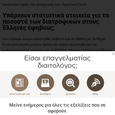
σκαλοπάτι προς την ανάρρωσή του.
Αγγελική Σχινά
Υπάρχουν στατιστικά στοιχεία για τα
ποσοστά των διατροφικών στους
Έλληνες έφηβους;
Δεν έχουμε ακόμα ασχοληθεί σοβαρά και σε βάθος με το θέμα.
Είναι μια μεγάλη μαύρη τρύπα την οποία προσπαθούμε να
καλύψουμε σιγά -σιγά και με το ΚΕΑΔΔ. Υπάρχει επίσης πρόβλημα
×
στη διάγνωση, σε παγκόσμιο επίπεδο. Είναι σχετικά καινούριος
και ανεξερεύνητος ο χώρος των διατροφικών
διαταραχών.
Αγγελική Σχινά
info:
Κέντρο Αντιμετώπισης Διατροφικών Διαταραχών (ΚΕΑΔΔ)
τηλ. 2102718360
www.keadd.gr
.
Μείνε ενήμερος για όλες τις εξελίξεις που σε
αφορούν.