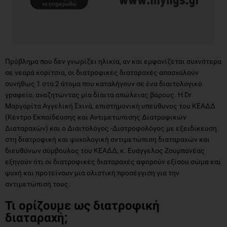
Πρόβλημα που δεν γνωρίζει ηλικία, αν και εμφανίζεται συχνότερα
σε νεαρά κορίτσια, οι διατροφικές διαταραχές απασχολούν
συνήθως 1 στα 2 άτομα που καταλήγουν σε ένα διαιτολογικό
γραφείο, αναζητώντας μία δίαιτα απώλειας βάρους. H Dr
Μαργαρίτα Αγγελική Σχινά, επιστημονική υπεύθυνος του ΚΕΑΔΔ
(Κέντρο Εκπαίδευσης και Aντιμετώπισης Διατροφικών
Διαταραχών) και ο Διαιτολόγος -Διατροφολόγος με εξειδίκευση
στη διατροφική και ψυχολογική αντιμετώπιση διαταραχών και
διευθύνων σύμβουλος του ΚΕΑΔΔ, κ. Ευάγγελος Ζουμπανέας
εξηγούν ότι οι διατροφικές διαταραχές αφορούν εξίσου σώμα και
ψυχή και προτείνουν μια ολιστική προσέγγιση για την
αντιμετώπισή τους.
Τι ορίζουμε ως διατροφική
διαταραχή;