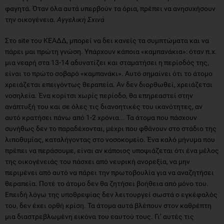
φαγητά. Όταν όλα αυτά υπερβούν τα όρια, πρέπει να ανησυχήσουν
την οικογένεια.
Αγγελική Σχινά
Στο site του ΚΕΑΔΔ, μπορεί να δει κανείς τα συμπτώματα και να
πάρει μαι πρώτη γνώση. Υπάρχουν κάποια «καμπανάκια»: όταν π.χ.
μια νεαρή στα 13-14 αδυνατίζει και σταματήσει η περίοδός της,
είναι το πρώτο σοβαρό «καμπανάκι». Αυτό σημαίνει ότι το άτομο
χρειάζεται επειγόντως θεραπεία. Αν δεν διορθωθεί, χρειάζεται
νοσηλεία. Ένα κορίτσι χωρίς περίοδο, θα επηρεαστεί στην
ανάπτυξή του και σε όλες τις διανοητικές του ικανότητες, αν
αυτό κρατήσει πάνω από 1-2 χρόνια... Τα άτομα που πάσχουν
συνήθως δεν το παραδέχονται, μέχρι που φθάνουν στο στάδιο της
λιποθυμίας, καταλήγοντας στο νοσοκομείο. Ένα καλό μήνυμα που
πρέπει να περάσουμε, είναι αν κάποιος υποψιάζεται ότι ένα μέλος
της οικογένειάς του πάσχει από νευρική ανορεξία, να μην
περιμένει από αυτό να πάρει την πρωτοβουλία για να αναζητήσει
θεραπεία. Ποτέ το άτομο δεν θα ζητήσει βοήθεια από μόνο του.
Επειδή λόγω της υποθρεψίας δεν λειτουργεί σωστά ο εγκέφαλός
του, δεν έχει ορθή κρίση. Τα άτομα αυτά βλέπουν στον καθρέπτη
μια διαστρεβλωμένη εικόνα του εαυτού τους. Γι’ αυτές τις