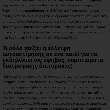
της οικογένειας, είναι πιθανό να βγάλει τελικά ένα σύμπτωμα.
Στην δική μας εκπαίδευση στο ΚΕΑΔΔ, αυτό που προτείνουμε
στους εκπαιδευόμενους είναι να δράσουν σε ένα πιο επιφανειακό
επίπεδο, όντας δηλαδή σίγουροι ότι έχει καλύψει το άτομο τις
ψυχολογικές και άλλες ανάγκες του, ώστε όταν φύγει το μεγάλο
σύννεφο της ψυχολογικής διαταραχής, να προχωρήσει το άτομο
στη λεγόμενη, βαθιά ψυχολογία.
Αγγελική Σχινά
Τι ρόλο παίζει η έλλειψη
αυτοεκτίμησης σε ένα παιδί για να
εκδηλώσει ως έφηβος, συμπτώματα
διατροφικής διαταραχής;
Παίζει πολύ μεγάλο ρόλο. Είναι ένα από τα σημεία που πρέπει να
αντιμετωπιστεί στο θεραπευτικό πλάνο. Ξέρουμε ότι το άτομο,
από τη στιγμή που φθάνει να ζητήσει τη βοήθεια ειδικού, ήδη δεν
νιώθει καλά με τον εαυτό του. Γι’ αυτό και η θεραπεία εστιάζει
στο άτομο από την αρχή, έχει σαν στόχο να νιώθει το άτομο καλά
με αυτό που κάνει. Οι θεραπευτικοί στόχοι είναι πάντα μικροί και
εύκολοι, έτσι ώστε το άτομο να νιώθει συνεχώς ότι ανεβαίνει