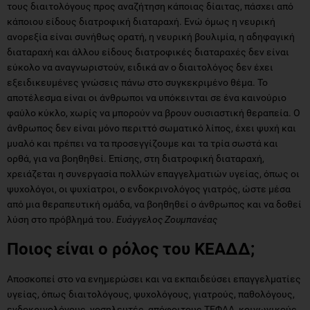
τους διαιτολόγους προς αναζήτηση κάποιας δίαιτας, πάσχει από
κάποιου είδους διατροφική διαταραχή. Ενώ όμως η νευρική
ανορεξία είναι συνήθως ορατή, η νευρική βουλιμία, η αδηφαγική
διαταραχή και άλλου είδους διατροφικές διαταραχές δεν είναι
εύκολο να αναγνωριστούν, ειδικά αν ο διαιτολόγος δεν έχει
εξειδικευμένες γνώσεις πάνω στο συγκεκριμένο θέμα. Το
αποτέλεσμα είναι οι άνθρωποι να υπόκεινται σε ένα καινούριο
φαύλο κύκλο, χωρίς να μπορούν να βρουν ουσιαστική θεραπεία. Ο
άνθρωπος δεν είναι μόνο περιττό σωματικό λίπος, έχει ψυχή και
μυαλό και πρέπει να τα προσεγγίζουμε και τα τρία σωστά και
ορθά, για να βοηθηθεί. Επίσης, στη διατροφική διαταραχή,
χρειάζεται η συνεργασία πολλών επαγγελματιών υγείας, όπως οι
ψυχολόγοι, οι ψυχίατροι, ο ενδοκρινολόγος γιατρός, ώστε μέσα
από μια θεραπευτική ομάδα, να βοηθηθεί ο άνθρωπος και να δοθεί
λύση στο πρόβλημά του.
Ευάγγελος Ζουμπανέας
Ποιος είναι ο ρόλος του ΚΕΑΔΔ;
Αποσκοπεί στο να ενημερώσει και να εκπαιδεύσει επαγγελματίες
υγείας, όπως διαιτολόγους, ψυχολόγους, γιατρούς, παθολόγους,
ενδοκρινολόγους, νοσηλευτές, απόφοιτους ΤΕΦΑΑ, κοινωνικούς