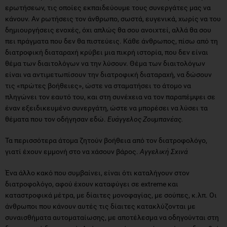
ερωτήσεων, τις οποίες εκπαιδεύουμε τους συνεργάτες μας να
κάνουν. Αν ρωτήσεις τον άνθρωπο, σωστά, ευγενικά, χωρίς να του
δημιουργήσεις ενοχές, όχι απλώς θα σου ανοιχτεί, αλλά θα σου
πει πράγματα που δεν θα πιστεύεις. Κάθε άνθρωπος, πίσω από τη
διατροφική διαταραχή κρύβει μια πικρή ιστορία, που δεν είναι
θέμα των διαιτολόγων να την λύσουν. Θέμα των διαιτολόγων
είναι να αντιμετωπίσουν την διατροφική διαταραχή, να δώσουν
τις «πρώτες βοήθειες», ώστε να σταματήσει το άτομο να
πληγώνει τον εαυτό του, και στη συνέχεια να τον παραπέμψει σε
έναν εξειδικευμένο συνεργάτη, ώστε να μπορέσει να λύσει τα
θέματα που τον οδήγησαν εδώ.
Ευάγγελος Ζουμπανέας.
Τα περισσότερα άτομα ζητούν βοήθεια από τον διατροφολόγο,
γιατί έχουν εμμονή στο να χάσουν βάρος.
Αγγελική Σχινά
Ένα άλλο κακό που συμβαίνει, είναι ότι καταλήγουν στον
διατροφολόγο, αφού έχουν καταφύγει σε extreme και
καταστροφικά μέτρα, με δίαιτες μονοφαγίας, με σούπες, κ.λπ. Oι
άνθρωποι που κάνουν αυτές τις δίαιτες κατακλύζονται με
συναισθήματα αυτοματαίωσης, με αποτέλεσμα να οδηγούνται στη