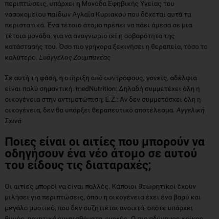
περιπτώσεις, υπάρχει η Μονάδα Εφηβικής Υγείας του
νοσοκομείου παίδων Αγλαΐα Κυριακού που δέχεται αυτά τα
περιστατικά. Ένα τέτοιο άτομο πρέπει να πάει άμεσα σε μια
τέτοια μονάδα, για να αναγνωριστεί η σοβαρότητα της
κατάστασής του. Όσο πιο γρήγορα ξεκινήσει η θεραπεία, τόσο το
καλύτερο.
Ευάγγελος Ζουμπανέας
Σε αυτή τη φάση, η στήριξη από συντρόφους, γονείς, αδέλφια
είναι πολύ σημαντική. medNutrition: Δηλαδή συμμετέχει όλη η
οικογένεια στην αντιμετώπιση; Ε.Ζ.: Αν δεν συμμετάσχει όλη η
οικογένεια, δεν θα υπάρξει θεραπευτικό αποτέλεσμα.
Αγγελική
Σχινά
Ποιες είναι οι αιτίες που μπορούν να
οδηγήσουν ένα νέο άτομο σε αυτού
του είδους τις διαταραχές;
Οι αιτίες μπορεί να είναι πολλές. Κάποιοι θεωρητικοί έχουν
μιλήσει για περιπτώσεις, όπου η οικογένεια έχει ένα βαρύ και
μεγάλο μυστικό, που δεν συζητιέται ανοιχτά, οπότε υπάρχει
θυμός, αρνητικά συναισθήματα, ενοχές. Ο πιο αδύναμος κρίκος