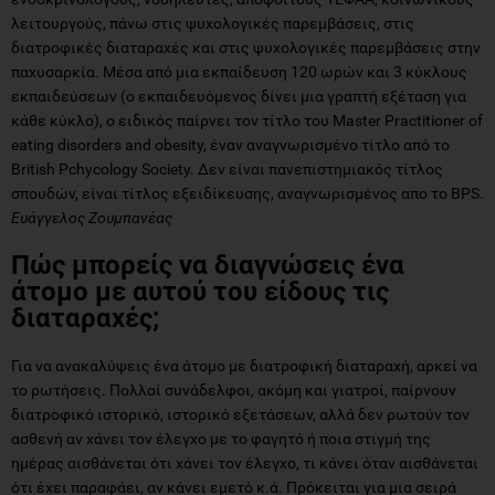
λειτουργούς, πάνω στις ψυχολογικές παρεμβάσεις, στις
διατροφικές διαταραχές και στις ψυχολογικές παρεμβάσεις στην
παχυσαρκία. Μέσα από μια εκπαίδευση 120 ωρών και 3 κύκλους
εκπαιδεύσεων (ο εκπαιδευόμενος δίνει μια γραπτή εξέταση για
κάθε κύκλο), ο ειδικός παίρνει τον τίτλο του Master Practitioner of
eating disorders and obesity, έναν αναγνωρισμένο τίτλο από το
British Pchycology Society. Δεν είναι πανεπιστημιακός τίτλος
σπουδών, είναι τίτλος εξειδίκευσης, αναγνωρισμένος απο το BPS.
Ευάγγελος Ζουμπανέας
Πώς μπορείς να διαγνώσεις ένα
άτομο με αυτού του είδους τις
διαταραχές;
Για να ανακαλύψεις ένα άτομο με διατροφική διαταραχή, αρκεί να
το ρωτήσεις. Πολλοί συνάδελφοι, ακόμη και γιατροί, παίρνουν
διατροφικό ιστορικό, ιστορικό εξετάσεων, αλλά δεν ρωτούν τον
ασθενή αν χάνει τον έλεγχο με το φαγητό ή ποια στιγμή της
ημέρας αισθάνεται ότι χάνει τον έλεγχο, τι κάνει όταν αισθάνεται
ότι έχει παραφάει, αν κάνει εμετό κ.ά. Πρόκειται για μια σειρά