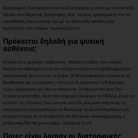
Διατροφική διαταραχή είναι μια διαταραχή, η οποία με το ένα πόδι
πατάει στο θέμα της διατροφής, δηλ. το πώς τρεφόμαστε και τις
υπερβολές που γίνονται και με το άλλο πόδι πατάει στην
ψυχολογία του ατόμου.
Αγγελική Σχινά
Πρόκειται δηλαδή για ψυχική
ασθένεια;
Ανήκει στις ψυχικές ασθένειες, αλλά ένα λάθος που κάνουν
πολλοί συνάδελφοι είναι ότι αντιμετωπίζουν το πρόβλημα μόνο
ψυχολογικά, ξεχνώντας το σώμα. Οι διατροφολόγοι έρχονται να
βοηθήσουν με τις γνώσεις τους για το σώμα και τη διατροφή,
εμείς ερχόμαστε με όλα τα υπόλοιπα. Το θέμα είναι πως δεν
είχαμε συναντηθεί. Αυτό που σήμερα επιχειρεί το ΚΕΑΔΔ, είναι να
ενώσει τις γνώσεις των μεν και των δε, και μέσα από αυτή τη
συνεργασία να μπορέσουμε να δώσουμε τη σωστή θεραπευτική
αντιμετώπιση. Αν η αντιμετώπιση δεν είναι ολοκληρωμένη, ο
άνθρωπος δεν θα γίνει καλά.-
Αγγελική Σχινά
Ποιες είναι λοιπόν οι διατροφικές