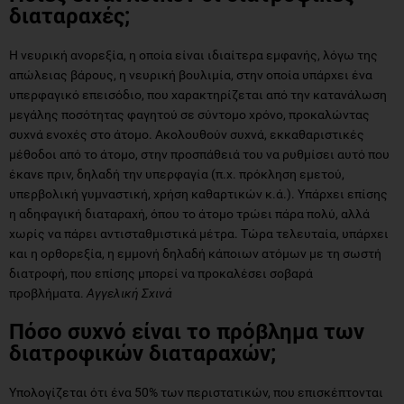
διαταραχές;
H νευρική ανορεξία, η οποία είναι ιδιαίτερα εμφανής, λόγω της
απώλειας βάρους, η νευρική βουλιμία, στην οποία υπάρχει ένα
υπερφαγικό επεισόδιο, που χαρακτηρίζεται από την κατανάλωση
μεγάλης ποσότητας φαγητού σε σύντομο χρόνο, προκαλώντας
συχνά ενοχές στο άτομο. Ακολουθούν συχνά, εκκαθαριστικές
μέθοδοι από το άτομο, στην προσπάθειά του να ρυθμίσει αυτό που
έκανε πριν, δηλαδή την υπερφαγία (π.χ. πρόκληση εμετού,
υπερβολική γυμναστική, χρήση καθαρτικών κ.ά.). Υπάρχει επίσης
η αδηφαγική διαταραχή, όπου το άτομο τρώει πάρα πολύ, αλλά
χωρίς να πάρει αντισταθμιστικά μέτρα. Τώρα τελευταία, υπάρχει
και η ορθορεξία, η εμμονή δηλαδή κάποιων ατόμων με τη σωστή
διατροφή, που επίσης μπορεί να προκαλέσει σοβαρά
προβλήματα.
Αγγελική Σχινά
Πόσο συχνό είναι το πρόβλημα των
διατροφικών διαταραχών;
Υπολογίζεται ότι ένα 50% των περιστατικών, που επισκέπτονται