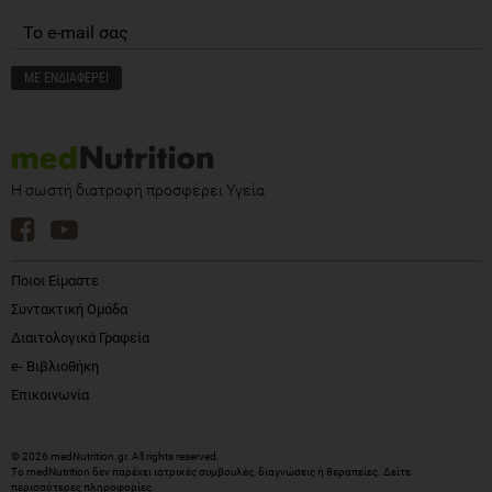
Η σωστή διατροφή προσφέρει Υγεία
Ποιοι Είμαστε
Συντακτική Ομάδα
Διαιτολογικά Γραφεία
e- Βιβλιοθήκη
Επικοινωνία
© 2026 medNutrition.gr. All rights reserved.
Το medNutrition δεν παρέχει ιατρικές συμβουλές, διαγνώσεις ή θεραπείες.
Δείτε
περισσότερες πληροφορίες
.