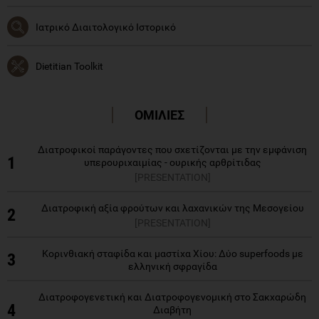
Ιατρικό Διαιτολογικό Ιστορικό
Dietitian Toolkit
ΟΜΙΛΙΕΣ
Διατροφικοί παράγοντες που σχετίζονται με την εμφάνιση
1
υπερουριχαιμίας - ουρικής αρθρίτιδας
[PRESENTATION]
Διατροφική αξία φρούτων και λαχανικών της Μεσογείου
2
[PRESENTATION]
Κορινθιακή σταφίδα και μαστίχα Χίου: Δύο superfoods με
3
ελληνική σφραγίδα
Διατροφογενετική και Διατροφογενομική στο Σακχαρώδη
4
Διαβήτη