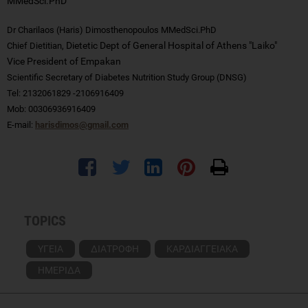
MMedSci.PhD
Dr Charilaos (Haris) Dimosthenopoulos MMedSci.PhD
Dietetic Dept of General Hospital of Athens "Laiko"
Chief Dietitian,
Vice President of Empakan
Scientific Secretary of Diabetes Nutrition Study Group (DNSG)
Tel: 2132061829 -2106916409
Mob: 00306936916409
E-mail:
harisdimos@gmail.com
TOPICS
ΥΓΕΙΑ
ΔΙΑΤΡΟΦΗ
ΚΑΡΔΙΑΓΓΕΙΑΚΑ
ΗΜΕΡΙΔΑ