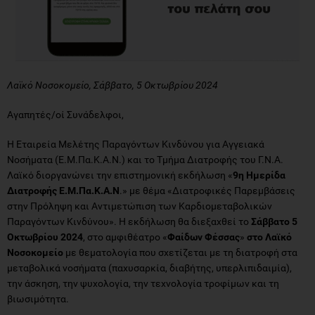
Λαϊκό Νοσοκομείο, Σάββατο, 5 Οκτωβρίου 2024
Αγαπητές/οί Συνάδελφοι,
Η Εταιρεία Μελέτης Παραγόντων Κινδύνου για Αγγειακά
Νοσήματα (Ε.Μ.Πα.Κ.Α.Ν.) και το Τμήμα Διατροφής του Γ.Ν.Α.
Λαϊκό διοργανώνει την επιστημονική εκδήλωση «
9η Ημερίδα
Διατροφής Ε.Μ.Πα.Κ.Α.Ν
.» με θέμα «Διατροφικές Παρεμβάσεις
στην Πρόληψη και Αντιμετώπιση των Καρδιομεταβολικών
Παραγόντων Κινδύνου». Η εκδήλωση θα διεξαχθεί το
Σάββατο 5
Οκτωβρίου 2024
, στο αμφιθέατρο «
Φαίδων Φέσσας
»
στο Λαϊκό
Νοσοκομείο
με θεματολογία που σχετίζεται με τη διατροφή στα
μεταβολικά νοσήματα (παχυσαρκία, διαβήτης, υπερλιπιδαιμία),
την άσκηση, την ψυχολογία, την τεχνολογία τροφίμων και τη
βιωσιμότητα.