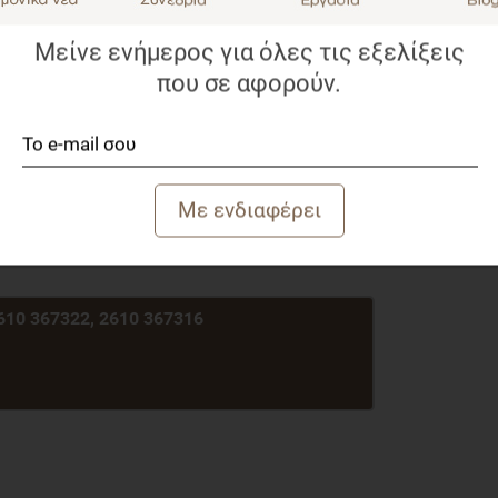
ς και
Μείνε ενήμερος για όλες τις εξελίξεις
που σε αφορούν.
χω;
7 πιστωτικές μονάδες όπου η κάθε μια κοστίζει 30 ευρώ.
ι 210 ευρώ τα οποία ο ενδιαφερόμενος θα πρέπει να
α επιλέξει.
στις 22 Ιουλίου 2016
610 367322, 2610 367316