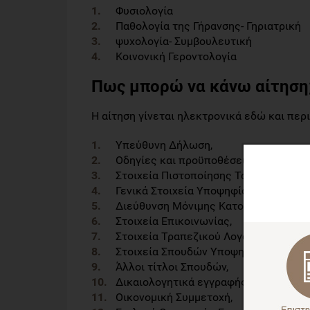
Φυσιολογία
Παθολογία της Γήρανσης- Γηριατρική
ψυχολογία- Συμβουλευτική
Κοινονική Γεροντολογία
Πως μπορώ να κάνω αίτηση
Η αίτηση γίνεται ηλεκτρονικά εδώ και περ
Υπεύθυνη Δήλωση,
Οδηγίες και προϋποθέσεις Εισαγωγής
Στοιχεία Πιστοποίησης Ταυτοπροσωπ
Γενικά Στοιχεία Υποψηφίου,
Διεύθυνση Μόνιμης Κατοικίας και Αλ
Στοιχεία Επικοινωνίας,
Στοιχεία Τραπεζικού Λογαριασμού Υπ
Στοιχεία Σπουδών Υποψηφίου,
Άλλοι τίτλοι Σπουδών,
Δικαιολογητικά εγγραφής,
Οικονομική Συμμετοχή,