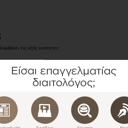
;
ιλαμβάνει τις εξής ενότητες:
,
ίας
ληλογραφίας,
οψηφίου,