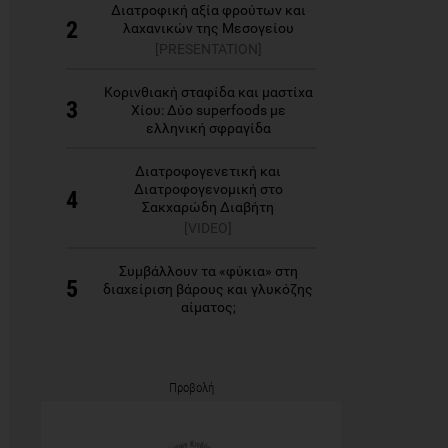
Διατροφική αξία φρούτων και
2
λαχανικών της Μεσογείου
[PRESENTATION]
Κορινθιακή σταφίδα και μαστίχα
3
Χίου: Δύο superfoods με
ελληνική σφραγίδα
Διατροφογενετική και
Διατροφογενομική στο
4
Σακχαρώδη Διαβήτη
[VIDEO]
Συμβάλλουν τα «φύκια» στη
5
διαχείριση βάρους και γλυκόζης
αίματος;
Προβολή