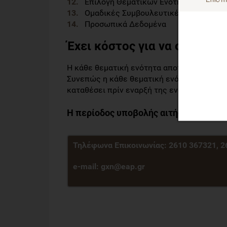
Επιλογή Θεματικών Ενοτήτων,
Ομαδικές Συμβουλευτικές Συναντήσει
Προσωπικά Δεδομένα
Έχει κόστος για να συμμετέ
Η κάθε θεματική ενότητα αποτελείται από 
Συνεπώς η κάθε θεματική ενότητα κοστίζε
καταθέσει πρίν εναρξή της ενότητας που θ
Η περίοδος υποβολής αιτήσεων λήγει 
Τηλέφωνα Επικοινωνίας:
2610 367321, 2
e-mail:
gxn@eap.gr