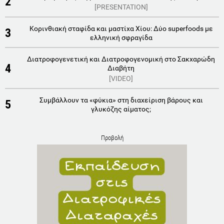
2
[PRESENTATION]
Κορινθιακή σταφίδα και μαστίχα Χίου: Δύο superfoods με
3
ελληνική σφραγίδα
Διατροφογενετική και Διατροφογενομική στο Σακχαρώδη
4
Διαβήτη
[VIDEO]
Συμβάλλουν τα «φύκια» στη διαχείριση βάρους και
5
γλυκόζης αίματος;
Προβολή