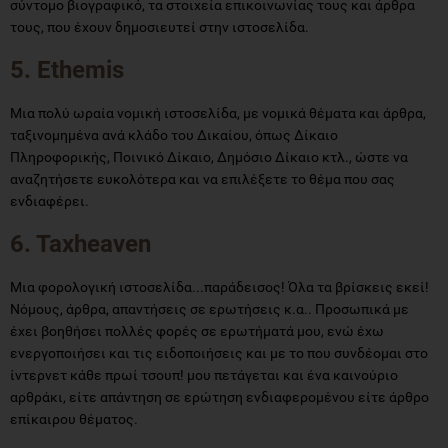
σύντομο βιογραφικό, τα στοιχεία επικοινωνίας τους και άρθρα
τους, που έχουν δημοσιευτεί στην ιστοσελίδα.
5. Ethemis
Μια πολύ ωραία νομική ιστοσελίδα, με νομικά θέματα και άρθρα,
ταξινομημένα ανά κλάδο του Δικαίου, όπως Δίκαιο
Πληροφορικής, Ποινικό Δίκαιο, Δημόσιο Δίκαιο κτλ., ώστε να
αναζητήσετε ευκολότερα και να επιλέξετε το θέμα που σας
ενδιαφέρει.
6. Taxheaven
Μια φορολογική ιστοσελίδα...παράδεισος! Όλα τα βρίσκεις εκεί!
Νόμους, άρθρα, απαντήσεις σε ερωτήσεις κ.α.. Προσωπικά με
έχει βοηθήσει πολλές φορές σε ερωτήματά μου, ενώ έχω
ενεργοποιήσει και τις ειδοποιήσεις και με το που συνδέομαι στο
ίντερνετ κάθε πρωί τσουπ! μου πετάγεται και ένα καινούριο
αρθράκι, είτε απάντηση σε ερώτηση ενδιαφερομένου είτε άρθρο
επίκαιρου θέματος.