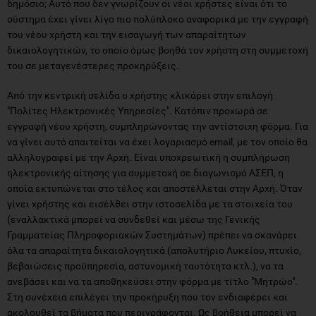
δημόσιο; Αυτό που δεν γνωρίζουν οι νέοι χρήστες είναι ότι το
σύστημα έχει γίνει λίγο πιο πολύπλοκο αναφορικά με την εγγραφή
του νέου χρήστη και την εισαγωγή των απαραίτητων
δικαιολογητικών, το οποίο όμως βοηθά τον χρήστη στη συμμετοχή
του σε μεταγενέστερες προκηρύξεις.
Από την κεντρική σελίδα ο χρήστης κλικάρει στην επιλογή
"Πολίτες Ηλεκτρονικές Υπηρεσίες". Κατόπιν προχωρά σε
εγγραφή νέου χρήστη, συμπληρώνοντας την αντίστοιχη φόρμα. Για
να γίνει αυτό απαιτείται να έχει λογαριασμό email, με τον οποίο θα
αλληλογραφεί με την Αρχή. Είναι υποχρεωτική η συμπλήρωση
ηλεκτρονικής αίτησης για συμμετοχή σε διαγωνισμό ΑΣΕΠ, η
οποία εκτυπώνεται στο τέλος και αποστέλλεται στην Αρχή. Όταν
γίνει χρήστης και εισέλθει στην ιστοσελίδα με τα στοιχεία του
(εναλλακτικά μπορεί να συνδεθεί και μέσω της Γενικής
Γραμματείας Πληροφοριακών Συστημάτων) πρέπει να σκανάρει
όλα τα απαραίτητα δικαιολογητικά (απολυτήριο Λυκείου, πτυχίο,
βεβαιώσεις προϋπηρεσία, αστυνομική ταυτότητα κτλ.), να τα
ανεβάσει και να τα αποθηκεύσει στην φόρμα με τίτλο "Μητρώο".
Στη συνέχεια επιλέγει την προκήρυξη που τον ενδιαφέρει και
ακολουθεί τα βήματα που περιγράφονται. Ως βοήθεια μπορεί να