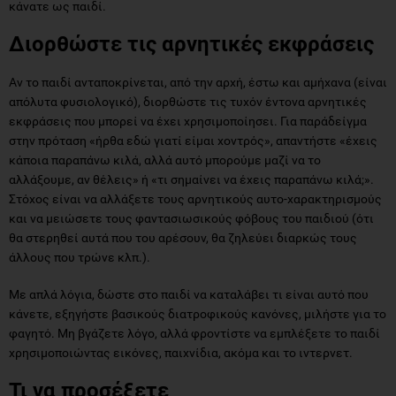
κάνατε ως παιδί.
Διορθώστε τις αρνητικές εκφράσεις
Αν το παιδί ανταποκρίνεται, από την αρχή, έστω και αμήχανα (είναι
απόλυτα φυσιολογικό), διορθώστε τις τυχόν έντονα αρνητικές
εκφράσεις που μπορεί να έχει χρησιμοποίησει. Για παράδείγμα
στην πρόταση «ήρθα εδώ γιατί είμαι χοντρός», απαντήστε «έχεις
κάποια παραπάνω κιλά, αλλά αυτό μπορούμε μαζί να το
αλλάξουμε, αν θέλεις» ή «τι σημαίνει να έχεις παραπάνω κιλά;».
Στόχος είναι να αλλάξετε τους αρνητικούς αυτο-χαρακτηρισμούς
και να μειώσετε τους φαντασιωσικούς φόβους του παιδιού (ότι
θα στερηθεί αυτά που του αρέσουν, θα ζηλεύει διαρκώς τους
άλλους που τρώνε κλπ.).
Με απλά λόγια, δώστε στο παιδί να καταλάβει τι είναι αυτό που
κάνετε, εξηγήστε βασικούς διατροφικούς κανόνες, μιλήστε για το
φαγητό. Μη βγάζετε λόγο, αλλά φροντίστε να εμπλέξετε το παιδί
χρησιμοποιώντας εικόνες, παιχνίδια, ακόμα και το ιντερνετ.
Τι να προσέξετε