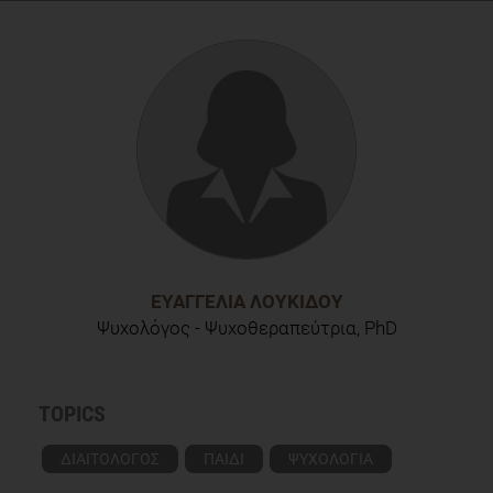
Κυρίτση Κ., Παυλή Α., Λουκίδου Ε. (2011). Παιδική
παχυσαρκία. Εκδόσεις «ΕΝΤΟΣ», Αθήνα.
Kalra G., De Sousa A., Sonavane S., & Shah N. (2012).
Psychological issues in pediatric obesity. Industrial
Psychiatry Journal, 21(1), 11–17.
ΕΥΑΓΓΕΛΊΑ ΛΟΥΚΊΔΟΥ
Ψυχολόγος - Ψυχοθεραπεύτρια, PhD
TOPICS
ΔΙΑΙΤΟΛΟΓΟΣ
ΠΑΙΔΙ
ΨΥΧΟΛΟΓΙΑ