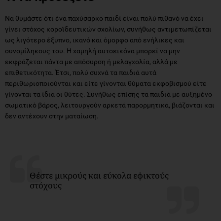
Να θυμάστε ότι ένα παχύσαρκο παιδί είναι πολύ πιθανό να έχει
γίνει στόχος κοροϊδευτικών σχολίων, συνήθως αντιμετωπίζεται
ως λιγότερο έξυπνο, ικανό και όμορφο από ενήλικες και
συνομίληκους του. Η χαμηλή αυτοεικόνα μπορεί να μην
εκφράζεται πάντα με απόσυρση ή μελαγχολία, αλλά με
επιθετικότητα. Έτσι, πολύ συχνά τα παιδιά αυτά
περιθωριοποιούνται και είτε γίνονται θύματα εκφοβισμού είτε
γίνονται τα ίδια οι θύτες. Συνήθως επίσης τα παιδιά με αυξημένο
σωματικό βάρος, λειτουργούν αρκετά παρορμητικά, βιάζονται και
δεν αντέχουν στην ματαίωση.
Θέστε μικρούς και εύκολα εφικτούς
στόχους