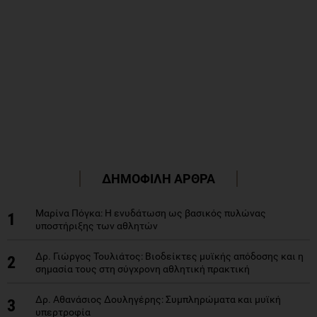
ΔΗΜΟΦΙΛΗ ΑΡΘΡΑ
Μαρίνα Πόγκα: Η ενυδάτωση ως βασικός πυλώνας
1
υποστήριξης των αθλητών
Δρ. Γιώργος Τουλιάτος: Βιοδείκτες μυϊκής απόδοσης και η
2
σημασία τους στη σύγχρονη αθλητική πρακτική
Δρ. Αθανάσιος Δουληγέρης: Συμπληρώματα και μυϊκή
3
υπερτροφία