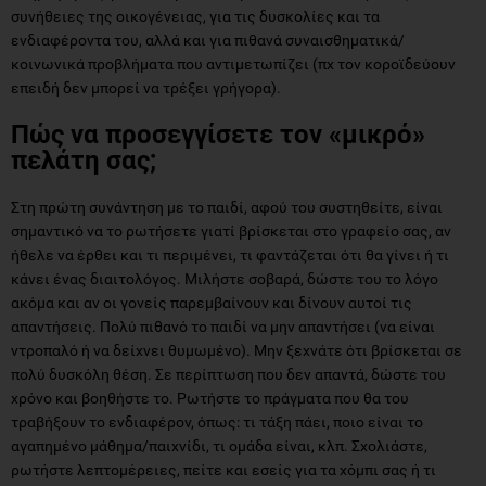
συνήθειες της οικογένειας, για τις δυσκολίες και τα
ενδιαφέροντα του, αλλά και για πιθανά συναισθηματικά/
κοινωνικά προβλήματα που αντιμετωπίζει (πχ τον κοροϊδεύουν
επειδή δεν μπορεί να τρέξει γρήγορα).
Πώς να προσεγγίσετε τον «μικρό»
πελάτη σας;
Στη πρώτη συνάντηση με το παιδί, αφού του συστηθείτε, είναι
σημαντικό να το ρωτήσετε γιατί βρίσκεται στο γραφείο σας, αν
ήθελε να έρθει και τι περιμένει, τι φαντάζεται ότι θα γίνει ή τι
κάνει ένας διαιτολόγος. Μιλήστε σοβαρά, δώστε του το λόγο
ακόμα και αν οι γονείς παρεμβαίνουν και δίνουν αυτοί τις
απαντήσεις. Πολύ πιθανό το παιδί να μην απαντήσει (να είναι
ντροπαλό ή να δείχνει θυμωμένο). Μην ξεχνάτε ότι βρίσκεται σε
πολύ δυσκόλη θέση. Σε περίπτωση που δεν απαντά, δώστε του
χρόνο και βοηθήστε το. Ρωτήστε το πράγματα που θα του
τραβήξουν το ενδιαφέρον, όπως: τι τάξη πάει, ποιο είναι το
αγαπημένο μάθημα/παιχνίδι, τι ομάδα είναι, κλπ. Σχολιάστε,
ρωτήστε λεπτομέρειες, πείτε και εσείς για τα χόμπι σας ή τι