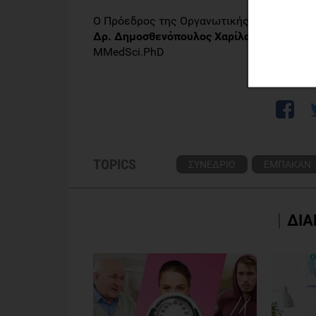
Ο Πρόεδρος της Οργανωτικής Επιτροπής
Δρ. Δημοσθενόπουλος Χαρίλαος
MMedSci.PhD
TOPICS
ΣΥΝΕΔΡΙΟ
ΕΜΠΑΚΑΝ
ΔΙΑ