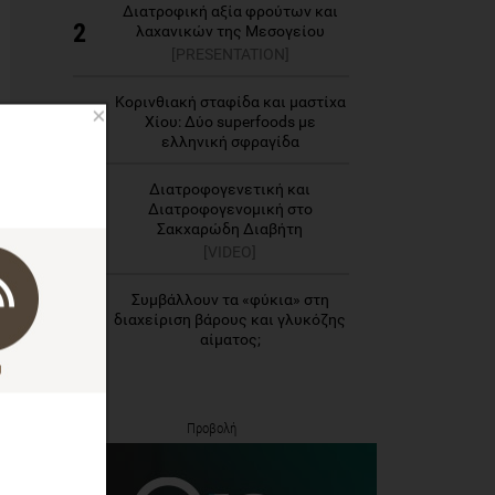
Διατροφική αξία φρούτων και
2
λαχανικών της Μεσογείου
[PRESENTATION]
Κορινθιακή σταφίδα και μαστίχα
×
3
Χίου: Δύο superfoods με
ελληνική σφραγίδα
Διατροφογενετική και
Διατροφογενομική στο
4
Σακχαρώδη Διαβήτη
[VIDEO]
Συμβάλλουν τα «φύκια» στη
5
διαχείριση βάρους και γλυκόζης
αίματος;
Προβολή