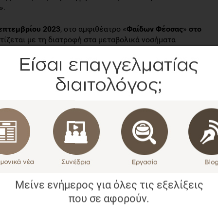
».
επτεμβρίου 2023
, στο αμφιθέατρο «
Φαίδων Φέσσας
»
στο
τίζεται με τη διατροφή στα μεταβολικά νοσήματα
λλά και την άσκηση, την ψυχολογία και τη βιωσιμότητα.
θήσετε μια ενδιαφέρουσα επιστημονική συνάντηση με
φής και καρδιαγγειακού κινδύνου, που απευθύνεται σε
 της διατροφής, με ένα πολύ ζωντανό και διαδραστικό
η της επιτυχία και αποδοχή από τους
ό πρόγραμμα της Ημερίδας.
ιηθεί
ΔΙΑ ΖΩΣΗΣ
, με τη φυσική και ενεργή συμμετοχή των
τηρηθεί σειρά προτεραιότητας
). Για να δηλώσετε
Μείνε ενήμερος για όλες τις εξελίξεις
που σε αφορούν.