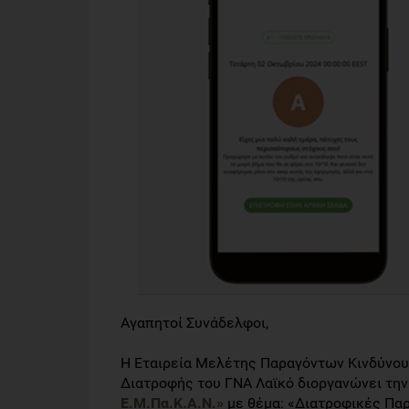
Αγαπητοί Συνάδελφοι,
Η Εταιρεία Μελέτης Παραγόντων Κινδύνου γ
Διατροφής του ΓΝΑ Λαϊκό διοργανώνει τη
Ε.Μ.Πα.Κ.Α.Ν
.»
με θέμα: «Διατροφικές Πα