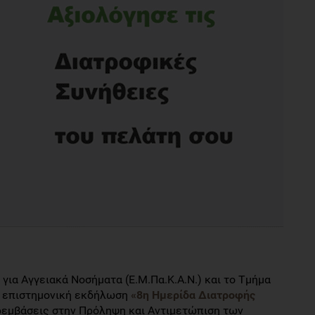
ια Αγγειακά Νοσήματα (Ε.Μ.Πα.Κ.Α.Ν.) και το Τμήμα
ν επιστημονική εκδήλωση
«
8η Ημερίδα Διατροφής
ρεμβάσεις στην Πρόληψη και Αντιμετώπιση των