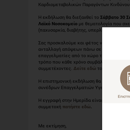
Καρδιομεταβολικών Παραγόντων Κινδύνου
Η εκδήλωση θα διεξαχθεί το
Σάββατο 30 Σ
Λαϊκό Νοσοκομείο
με θεματολογία που σχε
(παχυσαρκία, διαβήτης, υπερλιπιδαιμία), α
Σας προσκαλούμε και φέτος να παρακολου
ανταλλαγή απόψεων πάνω σε θέματα διατρο
επαγγελματίες από το χώρο της υγείας και
τρόπο που κάθε χρόνο συμβάλει στη μεγάλ
συμμετέχοντες.
Δείτε εδώ
το επιστημονικ
Η επιστημονική εκδήλωση θα πραγματοπο
συνέδρων Επαγγελματιών Υγείας.
Η εγγραφή στην Ημερίδα είναι δωρεάν (
θα 
συμμετοχή
πατήστε εδώ
.
Με εκτίμηση,