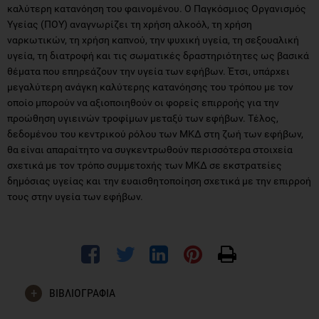
καλύτερη κατανόηση του φαινομένου. Ο Παγκόσμιος Οργανισμός
Υγείας (ΠΟΥ) αναγνωρίζει τη χρήση αλκοόλ, τη χρήση
ναρκωτικών, τη χρήση καπνού, την ψυχική υγεία, τη σεξουαλική
υγεία, τη διατροφή και τις σωματικές δραστηριότητες ως βασικά
θέματα που επηρεάζουν την υγεία των εφήβων. Έτσι, υπάρχει
μεγαλύτερη ανάγκη καλύτερης κατανόησης του τρόπου με τον
οποίο μπορούν να αξιοποιηθούν οι φορείς επιρροής για την
προώθηση υγιεινών τροφίμων μεταξύ των εφήβων. Τέλος,
δεδομένου του κεντρικού ρόλου των ΜΚΔ στη ζωή των εφήβων,
θα είναι απαραίτητο να συγκεντρωθούν περισσότερα στοιχεία
σχετικά με τον τρόπο συμμετοχής των ΜΚΔ σε εκστρατείες
δημόσιας υγείας και την ευαισθητοποίηση σχετικά με την επιρροή
τους στην υγεία των εφήβων.
ΒΙΒΛΙΟΓΡΑΦΙΑ