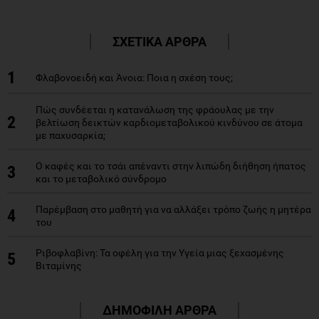
ΣΧΕΤΙΚΑ ΑΡΘΡΑ
1
Φλαβονοειδή και Άνοια: Ποια η σχέση τους;
Πώς συνδέεται η κατανάλωση της φράουλας με την
2
βελτίωση δεικτών καρδιομεταβολικού κινδύνου σε άτομα
με παχυσαρκία;
Ο καφές και το τσάι απέναντι στην λιπώδη διήθηση ήπατος
3
και το μεταβολικό σύνδρομο
Παρέμβαση στο μαθητή για να αλλάξει τρόπο ζωής η μητέρα
4
του
Ριβοφλαβίνη: Τα οφέλη για την Υγεία μιας ξεχασμένης
5
Βιταμίνης
ΔΗΜΟΦΙΛΗ ΑΡΘΡΑ