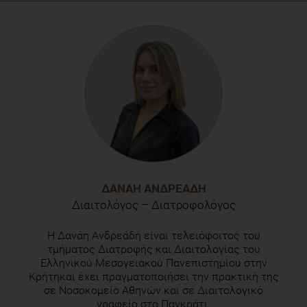
Engel E, Gell S, Heiss R, Karsay K. Social media influencers
and adolescents' health: A scoping review of the research
field. Soc Sci Med. 2024 Jan;340:116387. doi:
10.1016/j.socscimed.2023.116387. Epub 2023 Nov 15.
PMID: 38039770.
ΔΑΝΆΗ ΑΝΔΡΕΆΔΗ
Διαιτολόγος – Διατροφολόγος
Η Δανάη Ανδρεάδη είναι τελειόφοιτος του
τμήματος Διατροφής και Διαιτολογίας του
Ελληνικού Μεσογειακού Πανεπιστημίου στην
Κρήτηκαι έχει πραγματοποιήσει την πρακτική της
σε Νοσοκομείο Αθηνών και σε Διαιτολογικό
γραφείο στο Παγκράτι.