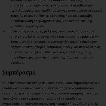
αποτέλεσμα να μην αντικατοπτρίζουν με ακρίβεια την
ποικιλομορφία των προβλημάτων ψυχικής υγείας στο κοινό
τους. Αυτό μπορεί δυνητικά να οδηγήσει σε ανακριβή
αυτοδιάγνωση προβλημάτων ψυχικής υγείας, όπως η
κατάθλιψη ή το άγχος.
Ενώ οι περισσότερες μελέτες στην ανασκόπηση έχουν
επικεντρωθεί στις αρνητικές επιπτώσεις του μάρκετινγκ
τροφίμων από τα μέσα κοινωνικής δικτύωσης και έχουν
ζητήσει αυστηρότερες ρυθμίσεις, έχει γίνει περιορισμένη
έρευνα σχετικά με τις δυνατότητες των ΜΚΔ για την
προώθηση της υγιεινής διατροφής, ιδίως μεταξύ των
εφήβων.
Συμπέρασμα
Οι influencers είναι άτομα που συγκεντρώνουν σημαντικό αριθμό
οπαδών στα μέσα κοινωνικής δικτύωσης και χρησιμοποιούν
συναρπαστικό περιεχόμενο για να ασκήσουν επιρροή στο κοινό
τους. Ενώ ο συγκεκριμένος τομέας εξακολουθεί να
αναπτύσσεται, κρίνεται σημαντική η συμβολή των νέων για την