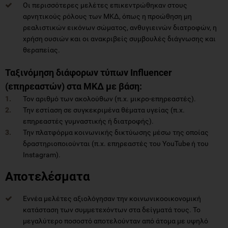
Οι περισσότερες μελέτες επικεντρώθηκαν στους
αρνητικούς ρόλους των ΜΚΔ, όπως η προώθηση μη
ρεαλιστικών εικόνων σώματος, ανθυγιεινών διατροφών, η
χρήση ουσιών και οι ανακριβείς συμβουλές διάγνωσης και
θεραπείας.
Ταξινόμηση διάφορων τύπων Influencer
(επηρεαστών) στα ΜΚΔ με βάση:
Τον αριθμό των ακολούθων (π.χ. μικρο-επηρεαστές).
Την εστίαση σε συγκεκριμένα θέματα υγείας (π.χ.
επηρεαστές γυμναστικής ή διατροφής).
Την πλατφόρμα κοινωνικής δικτύωσης μέσω της οποίας
δραστηριοποιούνται (π.χ. επηρεαστές του YouTube ή του
Instagram).
Αποτελέσματα
Εννέα μελέτες αξιολόγησαν την κοινωνικοοικονομική
κατάσταση των συμμετεχόντων στα δείγματά τους. Το
μεγαλύτερο ποσοστό αποτελούνταν από άτομα με υψηλό