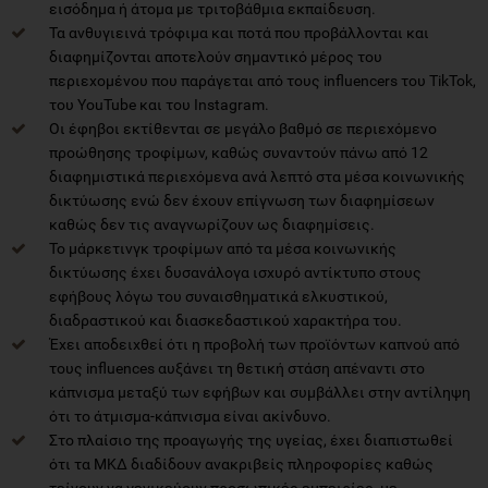
εισόδημα ή άτομα με τριτοβάθμια εκπαίδευση.
Τα ανθυγιεινά τρόφιμα και ποτά που προβάλλονται και
διαφημίζονται αποτελούν σημαντικό μέρος του
περιεχομένου που παράγεται από τους influencers του TikTok,
του YouTube και του Instagram.
Οι έφηβοι εκτίθενται σε μεγάλο βαθμό σε περιεχόμενο
προώθησης τροφίμων, καθώς συναντούν πάνω από 12
διαφημιστικά περιεχόμενα ανά λεπτό στα μέσα κοινωνικής
δικτύωσης ενώ δεν έχουν επίγνωση των διαφημίσεων
καθώς δεν τις αναγνωρίζουν ως διαφημίσεις.
Το μάρκετινγκ τροφίμων από τα μέσα κοινωνικής
δικτύωσης έχει δυσανάλογα ισχυρό αντίκτυπο στους
εφήβους λόγω του συναισθηματικά ελκυστικού,
διαδραστικού και διασκεδαστικού χαρακτήρα του.
Έχει αποδειχθεί ότι η προβολή των προϊόντων καπνού από
τους influences αυξάνει τη θετική στάση απέναντι στο
κάπνισμα μεταξύ των εφήβων και συμβάλλει στην αντίληψη
ότι το άτμισμα-κάπνισμα είναι ακίνδυνο.
Στο πλαίσιο της προαγωγής της υγείας, έχει διαπιστωθεί
ότι τα ΜΚΔ διαδίδουν ανακριβείς πληροφορίες καθώς
τείνουν να γενικεύουν προσωπικές εμπειρίες, με