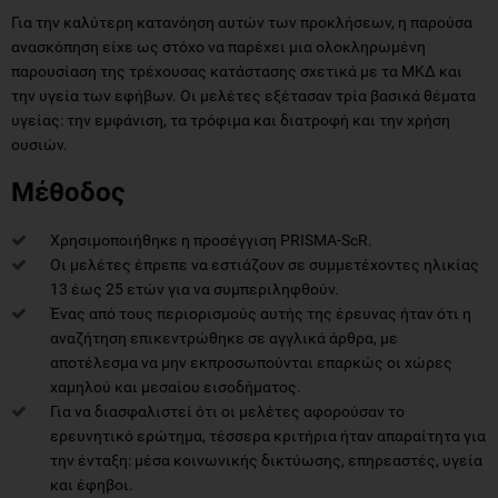
Για την καλύτερη κατανόηση αυτών των προκλήσεων, η παρούσα
ανασκόπηση είχε ως στόχο να παρέχει μια ολοκληρωμένη
παρουσίαση της τρέχουσας κατάστασης σχετικά με τα ΜΚΔ και
την υγεία των εφήβων. Οι μελέτες εξέτασαν τρία βασικά θέματα
υγείας: την εμφάνιση, τα τρόφιμα και διατροφή και την χρήση
ουσιών.
Μέθοδος
Χρησιμοποιήθηκε η προσέγγιση PRISMA-ScR.
Οι μελέτες έπρεπε να εστιάζουν σε συμμετέχοντες ηλικίας
13 έως 25 ετών για να συμπεριληφθούν.
Ένας από τους περιορισμούς αυτής της έρευνας ήταν ότι η
αναζήτηση επικεντρώθηκε σε αγγλικά άρθρα, με
αποτέλεσμα να μην εκπροσωπούνται επαρκώς οι χώρες
χαμηλού και μεσαίου εισοδήματος.
Για να διασφαλιστεί ότι οι μελέτες αφορούσαν το
ερευνητικό ερώτημα, τέσσερα κριτήρια ήταν απαραίτητα για
την ένταξη: μέσα κοινωνικής δικτύωσης, επηρεαστές, υγεία
και έφηβοι.