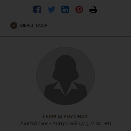
ΒΙΒΛΙΟΓΡΑΦΙΑ
Marventano S, Salomone F, Godos J, Pluchinotta F, Del Rio D,
Mistretta A, Grosso G. Coffee and tea consumption in
relation with non-alcoholic fatty liver and metabolic
syndrome: A systematic review and meta-analysis of
observational studies. Clinical Nutrition. Published online 30
March 2016.
ΓΕΩΡΓΊΑ ΡΟΥΣΙΝΟΎ
Διαιτολόγος - Διατροφολόγος, M.Sc., RD