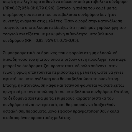
καφέ ήταν λιγότερο πιθανό να πάσχουν από μεταβολικό σύνδρομο
(RR=0,87; 95% CI: 0,79-0,96). Ωστόσο, η σχέση του καφέ με τα
επιμέρους συστατικά του μεταβολικού συνδρόμου δεν ήταν
συνεπής ανάμεσα στις μελέτες. Όσον αφορά στην κατανάλωση
τσαγιού, τα αποτελέσματα έδειξαν ότι η αυξημένη πρόσληψη του
τσαγιού σχετίζεται με μειωμένη πιθανότητα μεταβολικού
συνδρόμου (RR = 0,83; 95% CI: 0,73-0,95).
Συμπερασματικά, οι έρευνες που αφορούν στη μη αλκοολική
λιπώδη νόσο του ήπατος υποστηρίζουν ότι η πρόσληψη του καφέ
μπορεί να διαδραματίζει προστατευτικό ρόλο απέναντι στην
ίνωση, όμως απαιτούνται περισσότερες μελέτες ώστε να γίνει
εφικτή μια μετα-ανάλυση που θα επιβεβαιώσει τη συσχέτιση.
Επίσης, η κατανάλωση καφέ και τσαγιού φαίνεται να σχετίζεται
αρνητικά με τον επιπολασμό του μεταβολικού συνδρόμου. Ωστόσο,
τα δεδομένα σχετικά με τα επιμέρους χαρακτηριστικά του
συνδρόμου είναι αντιφατικά, και θα μπορούν να διεξαχθούν
ασφαλή συμπεράσματα μόνο εφόσον πραγματοποιηθούν καλά
σχεδιασμένες προοπτικές μελέτες.