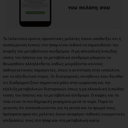
Τα τελευταία χρόνια, προοπτικές μελέτες έχουν υποδείξει ότι η
συσσώρευση λίπους στο ήπαρ είναι πιθανό να σηματοδοτεί την
έναρξη του μεταβολικού συνδρόμου. Η μη αλκοολική λιπώδης
νόσος του ήπατος και το μεταβολικό σύνδρομο μπορούν να
θεωρηθούν αλληλένδετα, καθώς μοιράζονται κοινούς
παθογενετικούς παράγοντες, όπως η αντίσταση στην ινσουλίνη
και το οξειδωτικό στρες. Οι διατροφικές συνήθειες έχει δειχθεί
ότι διαδραματίζουν σημαντικό ρόλο στην εμφάνιση και την
εξέλιξη μεταβολικών διαταραχών, όπως η μη αλκοολική λιπώδης
νόσος του ήπατος και το μεταβολικό σύνδρομο. Ο καφές και το
τσάι είναι τα πιο δημοφιλή ροφήματα μετά το νερό. Παρά το
γεγονός ότι καταναλώνονται για τη γεύση και το άρωμά τους,
πρόσφατα αρκετές μελέτες έχουν αναφέρει πιθανές ευεργετικές
επιδράσεις τους στο ήπαρ και στη μεταβολική υγεία.