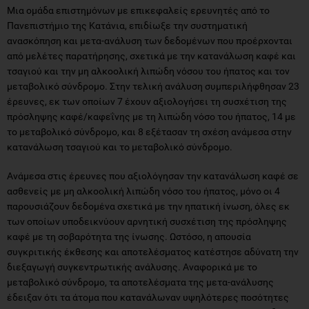
Μια ομάδα επιστημόνων με επικεφαλείς ερευνητές από το
Πανεπιστήμιο της Κατάνια, επιδίωξε την συστηματική
ανασκόπηση και μετα-ανάλυση των δεδομένων που προέρχονται
από μελέτες παρατήρησης, σχετικά με την κατανάλωση καφέ και
τσαγιού και την μη αλκοολική λιπώδη νόσου του ήπατος και τον
μεταβολικό σύνδρομο. Στην τελική ανάλυση συμπεριλήφθησαν 23
έρευνες, εκ των οποίων 7 έχουν αξιολογήσει τη συσχέτιση της
πρόσληψης καφέ/καφεΐνης με τη λιπώδη νόσο του ήπατος, 14 με
το μεταβολικό σύνδρομο, και 8 εξέτασαν τη σχέση ανάμεσα στην
κατανάλωση τσαγιού και το μεταβολικό σύνδρομο.
Ανάμεσα στις έρευνες που αξιολόγησαν την κατανάλωση καφέ σε
ασθενείς με μη αλκοολική λιπώδη νόσο του ήπατος, μόνο οι 4
παρουσιάζουν δεδομένα σχετικά με την ηπατική ίνωση, όλες εκ
των οποίων υποδεικνύουν αρνητική συσχέτιση της πρόσληψης
καφέ με τη σοβαρότητα της ίνωσης. Ωστόσο, η απουσία
συγκριτικής έκθεσης και αποτελέσματος κατέστησε αδύνατη την
διεξαγωγή συγκεντρωτικής ανάλυσης. Αναφορικά με το
μεταβολικό σύνδρομο, τα αποτελέσματα της μετα-ανάλυσης
έδειξαν ότι τα άτομα που κατανάλωναν υψηλότερες ποσότητες