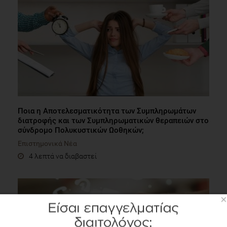
Ποια η Αποτελεσματικότητα των Συμπληρωμάτων
διατροφής και των Συμπληρωματικών θεραπειών στο
σύνδρομο Πολυκυστικών Ωοθηκών;
Επιστημονικά Νέα
4 λεπτά να διαβαστεί
×