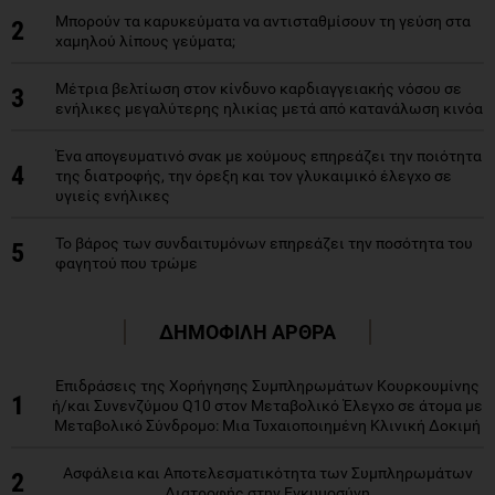
Μπορούν τα καρυκεύματα να αντισταθμίσουν τη γεύση στα
2
χαμηλού λίπους γεύματα;
Μέτρια βελτίωση στον κίνδυνο καρδιαγγειακής νόσου σε
3
ενήλικες μεγαλύτερης ηλικίας μετά από κατανάλωση κινόα
Ένα απογευματινό σνακ με χούμους επηρεάζει την ποιότητα
4
της διατροφής, την όρεξη και τον γλυκαιμικό έλεγχο σε
υγιείς ενήλικες
Το βάρος των συνδαιτυμόνων επηρεάζει την ποσότητα του
5
φαγητού που τρώμε
ΔΗΜΟΦΙΛΗ ΑΡΘΡΑ
Επιδράσεις της Χορήγησης Συμπληρωμάτων Κουρκουμίνης
1
ή/και Συνενζύμου Q10 στον Μεταβολικό Έλεγχο σε άτομα με
Μεταβολικό Σύνδρομο: Μια Τυχαιοποιημένη Κλινική Δοκιμή
Ασφάλεια και Αποτελεσματικότητα των Συμπληρωμάτων
2
Διατροφής στην Εγκυμοσύνη