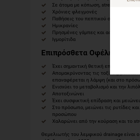
Σε άτομα με κόπωση, stress, καθιστικ
Χρόνιες φλεγμονές
Παθήσεις του πεπτικού συστήματος
Ημικρανίες
Πρησμένες γάμπες και αστράγαλοι
Ιγμορίτιδα
Επιπρόσθετα Οφέλη του Λε
Έχει σημαντική θετική επίδραση σε όλ
Απομακρύνοντας τις τοξίνες, βελτιώνε
επαναφέρεται η λάμψη (και στο πρόσ
Ενισχύει το μεταβολισμό και την λιπό
Αποτοξινώνει
Έχει συσφικτική επίδραση και μειώνε
Στο πρόσωπο, μειώνει τις ρυτίδες και
προσώπου
Χαλαρώνει από την κούραση και το st
Θεμελιωτής του λεμφικού drainage είναι ο