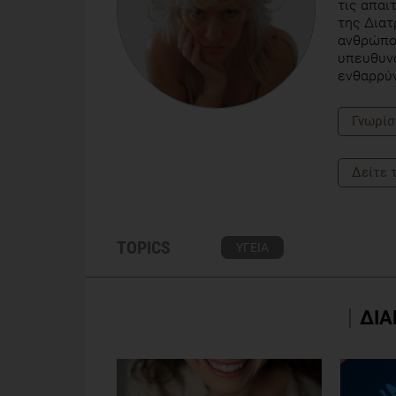
τις απαι
της Διατ
ανθρώπου
υπευθυνό
ενθαρρύν
Γνωρίσ
Δείτε 
TOPICS
ΥΓΕΙΑ
ΔΙΑ