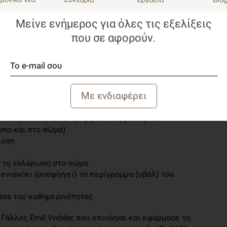
ή ζωή, κακή διατροφή
Μείνε ενήμερος για όλες τις εξελίξεις
που σε αφορούν.
μφικού Drainage
ες τις ενδείξεις της διπλανής στήλης
ται η ποιότητα και η υφή του δέρματος και
ωπο και στο σώμα)
λυση
ι τη χαλάρωση στο σώμα
 ενισχύει (συσφίγγει) το περίγραμμα (οβάλ) του
ress της καθημερινότητας
 Γάλλος Emil Vodder, που επινόησε και εφάρμοσε τη