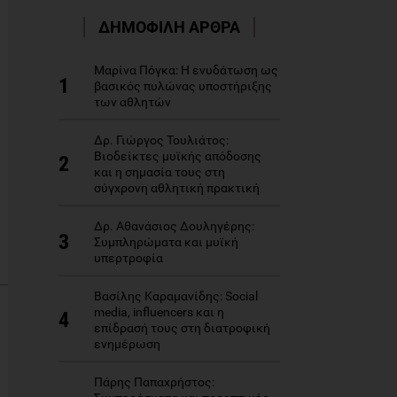
ΔΗΜΟΦΙΛΗ ΑΡΘΡΑ
Μαρίνα Πόγκα: Η ενυδάτωση ως
1
βασικός πυλώνας υποστήριξης
των αθλητών
Δρ. Γιώργος Τουλιάτος:
Βιοδείκτες μυϊκής απόδοσης
2
και η σημασία τους στη
σύγχρονη αθλητική πρακτική
Δρ. Αθανάσιος Δουληγέρης:
3
Συμπληρώματα και μυϊκή
υπερτροφία
Βασίλης Καραμανίδης: Social
media, influencers και η
4
επίδρασή τους στη διατροφική
ενημέρωση
Πάρης Παπαχρήστος: