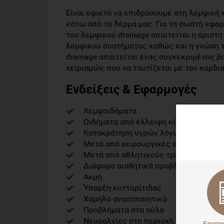
Είναι εφικτό να επιδράσουμε στη λεμφική 
κάτω από το δέρμα μας. Για τη σωστή εφα
του λεμφικού drainage απαιτείται η άρισ
λεμφικού συστήματος καθώς και η γνώση 
drainage απαιτείται ένας συγκεκριμένος 
χειρισμών, που να ταυτίζεται με τον καρδι
Ενδείξεις & Εφαρμογές
Λεμφοιδήματα
Οιδήματα από έλλειψη κίνησης ή ορθ
Κατακράτηση υγρών λόγω εμμήνου ρ
Μετά από χειρουργικές επεμβάσεις 
Μετά από αθλητικούς τραυματισμούς
Διάφορα αισθητικά προβλήματα στο π
Ακμή
Ύπαρξη κυτταρίτιδας
Χαμηλό ανοσοποιητικό
Προβλήματα στα ούλα
Νευραλγίες στη περιοχή του προσώπ