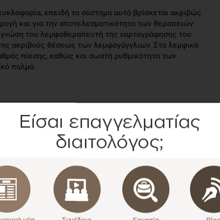
κυκλοφορία, επειδή το σύστημα αυτό βρίσκεται ακριβώς
ρμογή και για την αποτελεσματικότητα των θεραπειών
τη γνώση του λεμφοθεραπευτή της χαρτογράφησης του
της ακριβούς θέσεως των λεμφογάγγλιων. Στο λεμφικό
βαθμός πίεσης, καθώς και σωστή ρυθμικότητα των
ακό παλμό.
οστασία
ύσεως
αφαίρεσης όγκων
ρόσωπο όπως ρυτίδες, θαμπό δέρμα
ου