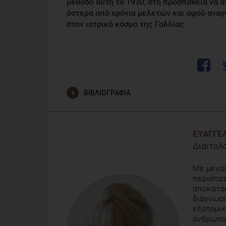
μέθοδο αυτή το 1930, στη προσπάθεια να α
ύστερα από χρόνια μελετών και αφού αναγ
στον ιατρικό κόσμο της Γαλλίας.
ΒΙΒΛΙΟΓΡΑΦΙΑ
'Introduction to Dr. Vodder's manual lymph massage'
ΕΥΑΓΓΕ
'Lymphatique drainage for the lay person', του M.Ca
Διαιτολ
'Foundations of manual lymph drainage', των Mich
Με μεγάλ
περιστατ
'Η τεχνική της λεμφικής παροχέτευσης', της Τιμ
αποκατά
διάγνωση
εξατομικ
άνθρωπος