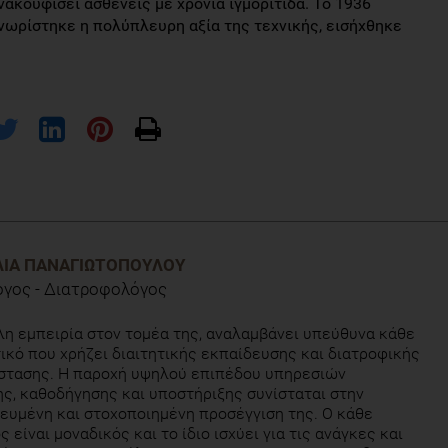
νακουφίσει ασθενείς με χρόνια ιγμορίτιδα. Το 1936
νωρίστηκε η πολύπλευρη αξία της τεχνικής, εισήχθηκε
, των Gunther Wittlinger, Hildegard Wittlinger, Emil Vodder
ΛΊΑ ΠΑΝΑΓΙΩΤΟΠΟΎΛΟΥ
r Parenti
όγος - Διατροφολόγος
ael Foldi, Roman Strossenreuther
η εμπειρία στον τομέα της, αναλαμβάνει υπεύθυνα κάθε
ικό που χρήζει διαιτητικής εκπαίδευσης και διατροφικής
οθέας Πατζίκα
στασης. Η παροχή υψηλού επιπέδου υπηρεσιών
ς, καθοδήγησης και υποστήριξης συνίσταται στην
ευμένη και στοχοποιημένη προσέγγιση της. Ο κάθε
 είναι μοναδικός και το ίδιο ισχύει για τις ανάγκες και