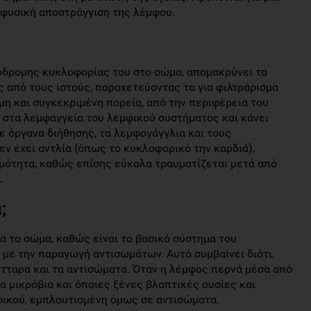
η φυσική αποστράγγιση της λέμφου.
νόδρομης κυκλοφορίας του στο σώμα, απομακρύνει τα
ς από τους ιστούς, παροχετεύοντας τα για φιλτράρισμα
η και συγκεκριμένη πορεία, από την περιφέρεια του
ι στα λεμφαγγεία του λεμφικού συστήματος και κάνει
ε όργανα διήθησης, τα λεμφογάγγλια και τους
ν έχει αντλία (όπως το κυκλοφορικό την καρδιά),
μότητα, καθώς επίσης εύκολα τραυματίζεται μετά από
.
;
ια το σώμα, καθώς είναι το βασικό σύστημα του
 με την παραγωγή αντισωμάτων. Αυτό συμβαίνει διότι,
ταρα και τα αντισώματα. Όταν η λέμφος περνά μέσα από
α μικρόβια και όποιες ξένες βλαπτικές ουσίες και
φικού, εμπλουτισμένη όμως σε αντισώματα.