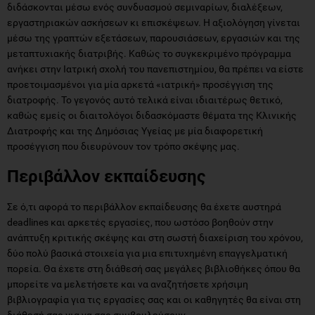
διδάσκονται μέσω ενός συνδυασμού σεμιναρίων, διαλέξεων,
εργαστηριακών ασκήσεων κι επισκέψεων. Η αξιολόγηση γίνεται
μέσω της γραπτών εξετάσεων, παρουσιάσεων, εργασιών και της
μεταπτυχιακής διατριβής. Καθώς το συγκεκριμένο πρόγραμμα
ανήκει στην Ιατρική σχολή του πανεπιστημίου, θα πρέπει να είστε
προετοιμασμένοι για μία αρκετά «ιατρική» προσέγγιση της
διατροφής. Το γεγονός αυτό τελικά είναι ιδιαιτέρως θετικό,
καθώς εμείς οι διαιτολόγοι διδασκόμαστε θέματα της Κλινικής
Διατροφής και της Δημόσιας Υγείας με μία διαφορετική
προσέγγιση που διευρύνουν τον τρόπο σκέψης μας.
Περιβάλλον εκπαίδευσης
Σε ό,τι αφορά το περιβάλλον εκπαίδευσης θα έχετε αυστηρά
deadlines και αρκετές εργασίες, που ωστόσο βοηθούν στην
ανάπτυξη κριτικής σκέψης και στη σωστή διαχείριση του χρόνου,
δύο πολύ βασικά στοιχεία για μια επιτυχημένη επαγγελματική
πορεία. Θα έχετε στη διάθεσή σας μεγάλες βιβλιοθήκες όπου θα
μπορείτε να μελετήσετε και να αναζητήσετε χρήσιμη
βιβλιογραφία για τις εργασίες σας και οι καθηγητές θα είναι στη
διάθεσή σας για να σας συμβουλεύσουν.