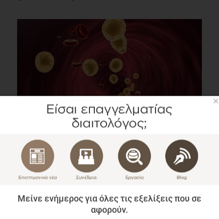
×
Τα μειωμένα επίπεδα HDL Xοληστερόλης
υποδηλώνουν Οξειδωτικό Στρες στον Διαβήτη τύπου
2
Επιστημονικά Νέα
2 λεπτά να διαβαστεί
Μείνε ενήμερος για όλες τις εξελίξεις που σε
αφορούν.