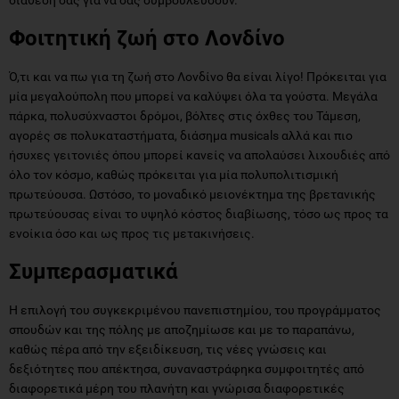
Φοιτητική ζωή στο Λονδίνο
Ό,τι και να πω για τη ζωή στο Λονδίνο θα είναι λίγο! Πρόκειται για
μία μεγαλούπολη που μπορεί να καλύψει όλα τα γούστα. Μεγάλα
πάρκα, πολυσύχναστοι δρόμοι, βόλτες στις όχθες του Τάμεση,
αγορές σε πολυκαταστήματα, διάσημα musicals αλλά και πιο
ήσυχες γειτονιές όπου μπορεί κανείς να απολαύσει λιχουδιές από
όλο τον κόσμο, καθώς πρόκειται για μία πολυπολιτισμική
πρωτεύουσα. Ωστόσο, το μοναδικό μειονέκτημα της βρετανικής
πρωτεύουσας είναι το υψηλό κόστος διαβίωσης, τόσο ως προς τα
ενοίκια όσο και ως προς τις μετακινήσεις.
Συμπερασματικά
Η επιλογή του συγκεκριμένου πανεπιστημίου, του προγράμματος
σπουδών και της πόλης με αποζημίωσε και με το παραπάνω,
καθώς πέρα από την εξειδίκευση, τις νέες γνώσεις και
δεξιότητες που απέκτησα, συναναστράφηκα συμφοιτητές από
διαφορετικά μέρη του πλανήτη και γνώρισα διαφορετικές