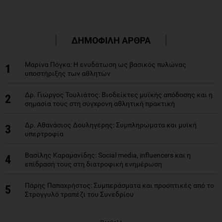
ΔΗΜΟΦΙΛΗ ΑΡΘΡΑ
Μαρίνα Πόγκα: Η ενυδάτωση ως βασικός πυλώνας
1
υποστήριξης των αθλητών
Δρ. Γιώργος Τουλιάτος: Βιοδείκτες μυϊκής απόδοσης και η
2
σημασία τους στη σύγχρονη αθλητική πρακτική
Δρ. Αθανάσιος Δουληγέρης: Συμπληρώματα και μυϊκή
3
υπερτροφία
Βασίλης Καραμανίδης: Social media, influencers και η
4
επίδρασή τους στη διατροφική ενημέρωση
Πάρης Παπαχρήστος: Συμπεράσματα και προοπτικές από το
5
Στρογγυλό τραπέζι του Συνεδρίου