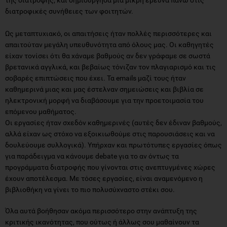
διατροφικές συνήθειες των φοιτητών.
Ως μεταπτυχιακό, οι απαιτήσεις ήταν πολλές περισσότερες και
απαιτούταν μεγάλη υπευθυνότητα από όλους μας. Οι καθηγητές
είχαν τονίσει ότι θα χάναμε βαθμούς αν δεν γράφαμε σε σωστά
βρετανικά αγγλικά, και βεβαίως τόνιζαν τον πλαγιαρισμό και τις
σοβαρές επιπτώσεις που έχει. Τα emails μαζί τους ήταν
καθημερινά μιας και μας έστελναν σημειώσεις και βιβλία σε
ηλεκτρονική μορφή να διαβάσουμε για την προετοιμασία του
επόμενου μαθήματος.
Οι εργασίες ήταν σχεδόν καθημερινές (αυτές δεν έδιναν βαθμούς,
αλλά είχαν ως στόχο να εξοικιωθούμε στις παρουσιάσεις και να
δουλεύουμε συλλογικά). Υπήρχαν και πρωτότυπες εργασίες όπως
για παράδειγμα να κάνουμε debate για το αν όντως τα
προγράμματα διατροφής που γίνονται στις ανεπτυγμένες χώρες
έχουν αποτέλεσμα. Με τόσες εργασίες, είναι αναμενόμενο η
βιβλιοθήκη να γίνει το πιο πολυσύχναστο στέκι σου.
Όλα αυτά βοήθησαν ακόμα περισσότερο στην ανάπτυξη της
κριτικής ικανότητας, που ούτως ή άλλως σου μαθαίνουν τα