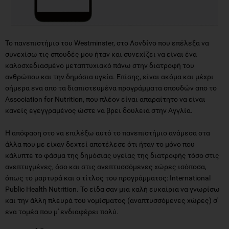
Το πανεπιστήμιο του Westminster, στο Λονδίνο που επέλεξα να
συνεχίσω τις σπουδές μου ήταν και συνεχίζει να είναι ένα
καλοσχεδιασμένο μεταπτυχιακό πάνω στην διατροφή του
ανθρώπου και την δημόσια υγεία. Επίσης, είναι ακόμα και μέχρι
σήμερα ενα απο τα διαπιστευμένα προγράμματα σπουδών απο το
Association for Nutrition, που πλέον είναι απαραίτητο να είναι
κανείς εγεγγραμένος ώστε να βρει δουλειά στην Αγγλία.
Η απόφαση στο να επιλέξω αυτό το πανεπιστήμιο ανάμεσα στα
άλλα που με είχαν δεχτεί αποτέλεσε ότι ήταν το μόνο που
κάλυπτε το φάσμα της δημόσιας υγείας της διατροφής τόσο στις
ανεπτυγμένες, όσο και στις ανεπτυσσόμενες χώρες ισόποσα,
όπως το μαρτυρά και ο τίτλος του προγράμματος: International
Public Health Nutrition. Το είδα σαν μια καλή ευκαίρια να γνωρίσω
και την άλλη πλευρά του νομίσματος (αναπτυσσόμενες χώρες) σ'
ενα τομέα που μ' ενδιαφέρει πολύ.