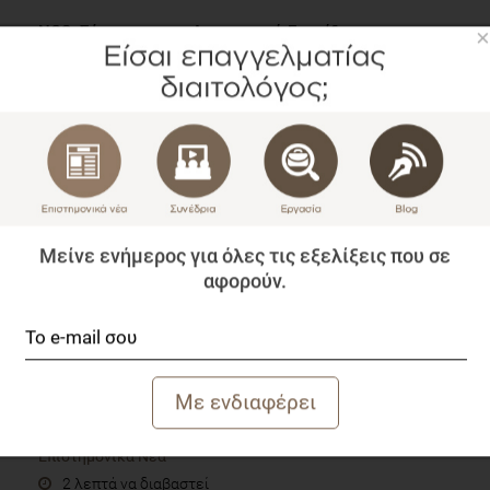
NGS: Σύμμαχος στη Διατροφική Εκπαίδευση του
×
πελάτη σου
Blog
5 λεπτά να διαβαστεί
Μείνε ενήμερος για όλες τις εξελίξεις που σε
αφορούν.
Επίσημη θέση: Ο ρόλος του Διαιτολόγου στην
αντιμετώπιση του διαβήτη
Επιστημονικά Νέα
2 λεπτά να διαβαστεί