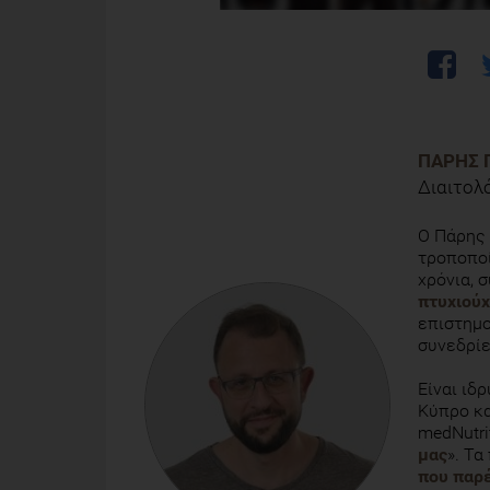
ΠΆΡΗΣ 
Διαιτολ
Ο Πάρης 
τροποποί
χρόνια, 
πτυχιού
επιστημο
συνεδρίε
Είναι ιδ
Κύπρο κα
medNutrit
μας
». Τ
που παρέ