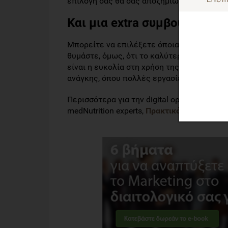
επιλογή σας θα σας αποζημιώσει.
Και μια extra συμβουλή...
Μπορείτε να επιλέξετε όποια εφαρμογή φα
θυμάστε, όμως, ότι το καλύτερο κριτήριο 
είναι η ευκολία στη χρήση της εφαρμογής 
ανάγκης, όπου πολλές εργασίες μπορεί να
Περισσότερα για την digital οργάνωση του 
medNutrition experts,
Πρακτικός οδηγός για