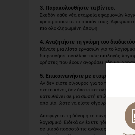
3. Παρακολουθήστε τα βίντεο.
Σχεδόν κάθε νέα εταιρεία εφαρμογών λογι
χρησιμοποιείτε το προϊόν τους. Αφιερώστε
πιο ολοκληρωμένη άποψη.
4. Αναζητήστε τη γνώμη του διαδικτύο
Κάνατε μια λίστα εργασιών για το λογισμικ
διερευνήσει εναλλακτικές επιλογές λογισμ
χρήστες που έχουν αγοράσει ήδη και χρησ
5. Επικοινωνήστε με εταιρεία ανάπτυ
Αν δεν είστε σίγουρος για το ποιο τελικά 
έχετε κάνει, δεν έχετε καταλήξει σε κάπο
κατευθύνει σε μια σωστή επιλογή. Καλό εί
από μία, ώστε να είστε σίγουρος για την τ
Αποφύγετε τη δύναμη τη συνήθειας! Μη δι
λογισμικό. Ειδικά αν έχετε ήδη διαπιστώσ
σε μικρό ποσοστό τις ανάγκες σας. Θα χρει