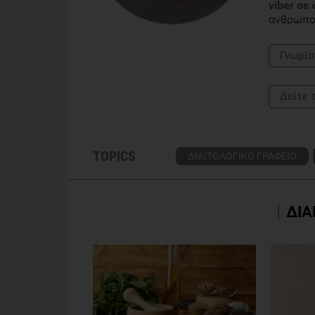
viber σε
ανθρώπου
Γνωρίσ
Δείτε 
TOPICS
ΔΙΑΙΤΟΛΟΓΙΚΟ ΓΡΑΦΕΙΟ
ΔΙΑ