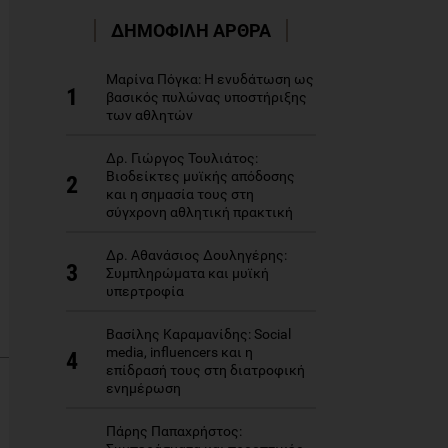
ΔΗΜΟΦΙΛΗ ΑΡΘΡΑ
Μαρίνα Πόγκα: Η ενυδάτωση ως
1
βασικός πυλώνας υποστήριξης
των αθλητών
Δρ. Γιώργος Τουλιάτος:
Βιοδείκτες μυϊκής απόδοσης
2
και η σημασία τους στη
σύγχρονη αθλητική πρακτική
Δρ. Αθανάσιος Δουληγέρης:
3
Συμπληρώματα και μυϊκή
υπερτροφία
Βασίλης Καραμανίδης: Social
media, influencers και η
4
επίδρασή τους στη διατροφική
ενημέρωση
Πάρης Παπαχρήστος: