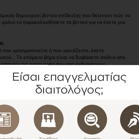
σμικού δημιουργεί βίντεο επίδειξης που δείχνουν πώς να
 χρόνο να παρακολουθήσετε τα βίντεο για να έχετε μια
υ.
ό που χρησιμοποιείτε ή που χρειάζεστε, έχετε
ικού... Το επόμενο βήμα είναι να διαβάσετε σχόλια από
ιμοποιούν τις εφαρμογές που σας ενδιαφέρουν.
ξης λογισμικού.
λογισμικό χρειάζεστε ή, ακόμη, αν από την εύρεση που
ια επιλογή, τότε που αντιμετωπίζετε ή ακόμη να σας
ναι, φυσικά, να αναζητήσετε και περισσότερες γνώμες
ελική σας απόφαση.
στάσετε να κάνετε το βήμα να αγοράσετε ένα νέο
ει πως ο τρόπος που λειτουργείτε μέχρι τώρα καλύπτει
αστεί λίγο χρόνο να εξοικειωθείτε με αυτό, ωστόσο η