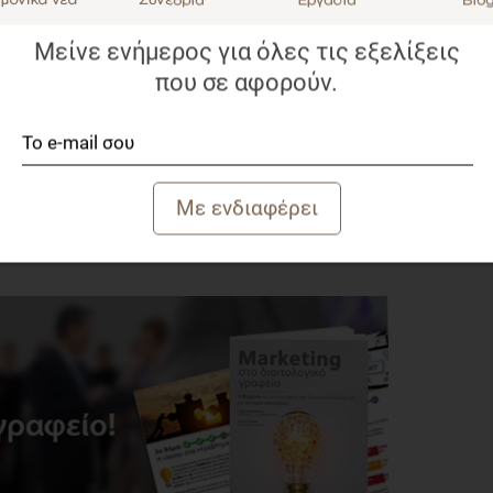
Μείνε ενήμερος για όλες τις εξελίξεις
που σε αφορούν.
ίνεται να καλύπτει καλύτερα τις ανάγκες σας. Να
που θα μπορούσατε να χρησιμοποιήσετε στην επιλογή σας
και είναι κάτι που θα το αντιληφθείτε καλύτερα στην ώρα
 «τρέχουν» ταυτόχρονα.
διαιτολογικού σας γραφείου, στο βιβλίο της σειράς
 ένα σύγχρονο διαιτολογικό γραφείο