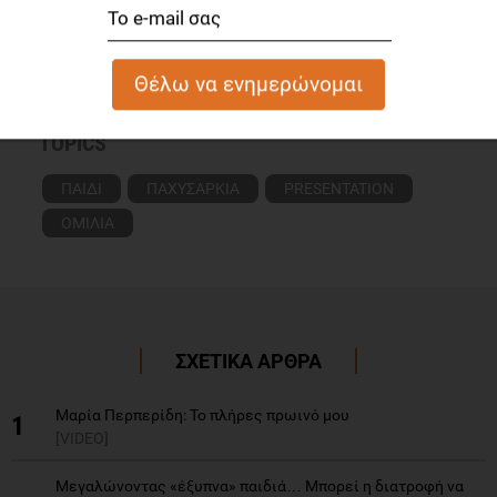
Δείτε το διαιτολογικό γραφείο
TOPICS
ΠΑΙΔΙ
ΠΑΧΥΣΑΡΚΙΑ
PRESENTATION
ΟΜΙΛΙΑ
ΣΧΕΤΙΚΑ ΑΡΘΡΑ
Μαρία Περπερίδη: Το πλήρες πρωινό μου
1
[VIDEO]
Μεγαλώνοντας «έξυπνα» παιδιά… Μπορεί η διατροφή να