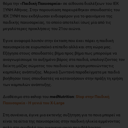
θέμα την «
Παιδική Παχυσαρκία
» σε αίθουσα διαλέξεων του ΙΕΚ
ΞΥΝΗ Αθήνας. Στην παρουσίαση παρευρέθηκαν σπουδαστές του
ΙΕΚ ΞΥΝΗ που εκδήλωσαν ενδιαφέρον για το φαινόμενο της
παιδικής παχυσαρκίας, το οποίο αποτελεί ίσως μία από τις
μεγαλύτερες προκλήσεις του 21ου αιώνα.
Έγινε αναφορά λοιπόν στην έκταση που έχει πάρει η παιδική
παχυσαρκία σε ευρωπαϊκό επίπεδο αλλά και στη χώρα μας.
Εξήγησα στους σπουδαστές βήμα προς βήμα πως μπορούμε να
αναγνωρίσουμε το αυξημένο βάρος στα παιδιά, υπολογίζοντας τον
δείκτη μάζας σώματος του παιδιού και χρησιμοποιώνταςτις
καμπύλες ανάπτυξης. Μερικά ζωντανά παραδείγματα με παιδιά
βοήθησαν τους σπουδαστές να κατανοήσουν στην πράξη τη χρήση
των καμπυλών ανάπτυξης.
Διαθέσιμο στο eshop του
medNutrition
:
Stop στην Παιδική
Παχυσαρκία - Η γενιά του X-Large
Στη συνέχεια, έγινε μια εκτενής συζήτηση για το ποια μπορεί να
είναι τα αίτια της παχυσαρκίας στην παιδική ηλικία εμμένοντας
πολύ στη συμβολή του οικογενειακού περιβάλλοντος.