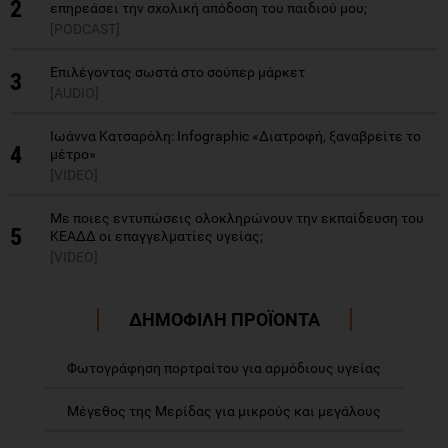
2
επηρεάσει την σχολική απόδοση του παιδιού μου;
[PODCAST]
Επιλέγοντας σωστά στο σούπερ μάρκετ
3
[AUDIO]
Ιωάννα Κατσαρόλη: Ιnfographic «Διατροφή, ξαναβρείτε το
4
μέτρο»
[VIDEO]
Με ποιες εντυπώσεις ολοκληρώνουν την εκπαίδευση του
5
ΚΕΑΔΔ οι επαγγελματίες υγείας;
[VIDEO]
ΔΗΜΟΦΙΛΗ ΠΡΟΪΟΝΤΑ
Φωτογράφηση πορτραίτου για αρμόδιους υγείας
Μέγεθος της Μερίδας για μικρούς και μεγάλους