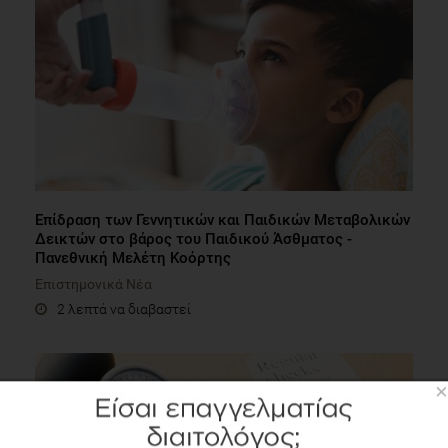
Επίδραση των Γεννητικών και Παιδικών Μεταβολικών
Δεικτών στο βάρος του Παιδικού Άσθματος -
Πανεθνική Μελέτη Κοόρτης
Επιστημονικά Νέα
2 λεπτά να διαβαστεί
×