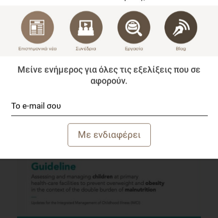
Αλλαγές στο Εντερικό Μικροβίωμα σε ασθενείς με
Μείνε ενήμερος για όλες τις εξελίξεις που σε
Υπέρταση
αφορούν.
Επιστημονικά Νέα
1 λεπτό να διαβαστεί