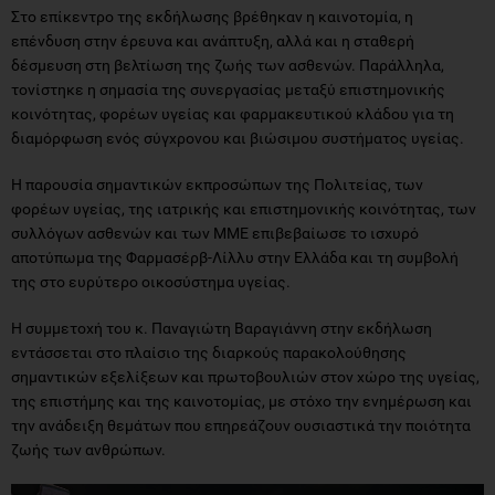
Στο επίκεντρο της εκδήλωσης βρέθηκαν η καινοτομία, η
επένδυση στην έρευνα και ανάπτυξη, αλλά και η σταθερή
δέσμευση στη βελτίωση της ζωής των ασθενών. Παράλληλα,
τονίστηκε η σημασία της συνεργασίας μεταξύ επιστημονικής
κοινότητας, φορέων υγείας και φαρμακευτικού κλάδου για τη
διαμόρφωση ενός σύγχρονου και βιώσιμου συστήματος υγείας.
Η παρουσία σημαντικών εκπροσώπων της Πολιτείας, των
φορέων υγείας, της ιατρικής και επιστημονικής κοινότητας, των
συλλόγων ασθενών και των ΜΜΕ επιβεβαίωσε το ισχυρό
αποτύπωμα της Φαρμασέρβ-Λίλλυ στην Ελλάδα και τη συμβολή
της στο ευρύτερο οικοσύστημα υγείας.
Η συμμετοχή του κ. Παναγιώτη Βαραγιάννη στην εκδήλωση
εντάσσεται στο πλαίσιο της διαρκούς παρακολούθησης
σημαντικών εξελίξεων και πρωτοβουλιών στον χώρο της υγείας,
της επιστήμης και της καινοτομίας, με στόχο την ενημέρωση και
την ανάδειξη θεμάτων που επηρεάζουν ουσιαστικά την ποιότητα
ζωής των ανθρώπων.