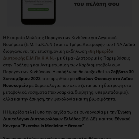
Η Εταιρεία Μελέτης Παραγόντων Κινδύνου για Αγγειακά
Νοσήματα (Ε.Μ.Πα.Κ.Α.Ν.) και το Τμήμα Διατροφής του ΓΝΑ Λαϊκό
διοργανώνει την επιστημονική εκδήλωση
«8η Ημερίδα
Διατροφής Ε.Μ.Πα.Κ.Α.Ν.»
με θέμα «Διατροφικές Παρεμβάσεις
στην Πρόληψη και Αντιμετώπιση των Καρδιομεταβολικών
Παραγόντων Κινδύνου». Η εκδήλωση θα διεξαχθεί το
Σάββατο 30
Σεπτεμβρίου 2023
, στο αμφιθέατρο
«Φαίδων Φέσσας» στο Λαϊκό
Νοσοκομείο
με θεματολογία που σχετίζεται με τη διατροφή στα
μεταβολικά νοσήματα (παχυσαρκία, διαβήτης, υπερλιπιδαιμία),
αλλά και την άσκηση, την ψυχολογία και τη βιωσιμότητα.
Η Ημερίδα τελεί υπο την αιγίδα τω σε συνεργασία με την
Ένωση
Διαιτολόγων Διατροφολόγων Ελλάδος
(ΕΔ-ΔΕ) και του
Εθνικού
Κέντρου “Exercise is Medicine – Greece”
Σας προσκαλούμε και φέτος να παρακολουθήσετε μια