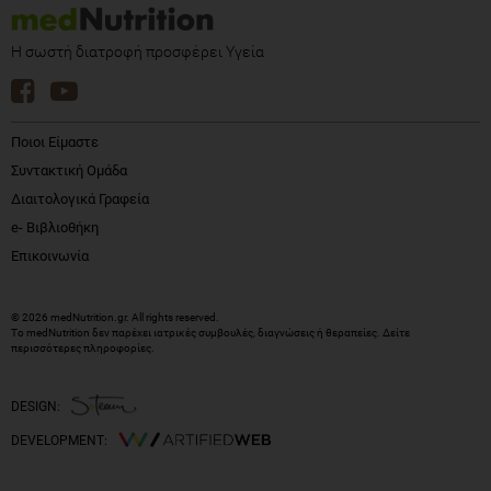
Η σωστή διατροφή προσφέρει Υγεία
Ποιοι Είμαστε
Συντακτική Ομάδα
Διαιτολογικά Γραφεία
e- Βιβλιοθήκη
Επικοινωνία
© 2026 medNutrition.gr. All rights reserved.
Το medNutrition δεν παρέχει ιατρικές συμβουλές, διαγνώσεις ή θεραπείες.
Δείτε
περισσότερες πληροφορίες
.
DESIGN:
DEVELOPMENT: