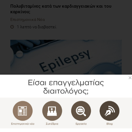
Πολυβιταμίνες κατά των καρδιαγγειακών και του
καρκίνου;
Επιστημονικά Νέα
1 λεπτό να διαβαστεί
×
Αντιμετώπιση της επιληψίας. Τι είδους διατροφή θα
συστήσετε;
Επιστημονικά Νέα
1 λεπτό να διαβαστεί