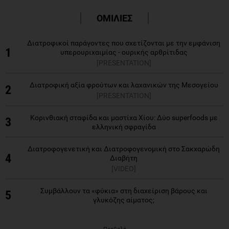
ΟΜΙΛΙΕΣ
Διατροφικοί παράγοντες που σχετίζονται με την εμφάνιση
1
υπερουριχαιμίας - ουρικής αρθρίτιδας
[PRESENTATION]
Διατροφική αξία φρούτων και λαχανικών της Μεσογείου
2
[PRESENTATION]
Κορινθιακή σταφίδα και μαστίχα Χίου: Δύο superfoods με
3
ελληνική σφραγίδα
Διατροφογενετική και Διατροφογενομική στο Σακχαρώδη
4
Διαβήτη
[VIDEO]
Συμβάλλουν τα «φύκια» στη διαχείριση βάρους και
5
γλυκόζης αίματος;