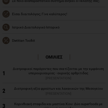
Σε ποιο αναπαραστατικό σύστημα ανήκει ο Πελάτης σας;
Είσαι διαιτολόγος; Γίνε καλύτερος!
Ιατρικό Διαιτολογικό Ιστορικό
Dietitian Toolkit
ΟΜΙΛΙΕΣ
Διατροφικοί παράγοντες που σχετίζονται με την εμφάνιση
1
υπερουριχαιμίας - ουρικής αρθρίτιδας
[PRESENTATION]
Διατροφική αξία φρούτων και λαχανικών της Μεσογείου
2
[PRESENTATION]
Κορινθιακή σταφίδα και μαστίχα Χίου: Δύο superfoods με
3