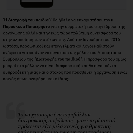
"
Η Διατροφή του παιδιού
" θα ήθελε να ευχαριστήσει τον κ
Παρασκευά Παπαχρήστο
για την συμμετοχή του στην ίδρυση της
οργάνωσης αλλά και την έως τώρα πολύτιμη συνεισφορά του
στην υλοποίηση των στόχων της. Από τον Ιανουάριο του 2016
ωστόσο, προσωπικοί και επαγγελματικοί λόγοι καθιστούν
ανέφικτο για εκείνον να συνεχίσει ως μέλος του Διοικητικού
Συμβουλίου της "
Διατροφής του παιδιού
". Η προσφορά του όμως
μπορεί στο μέλλον να είναι διαφορετική και θα είναι πάντα
ευπρόσδεκτη μιας και ο στόχος που πρεσβεύει η οργάνωση είναι
κοινός όπως αναφέρει και ο ίδιος:
Το να χτίσουμε ένα περιβάλλον
διατροφικής ασφάλειας –γιατί περί αυτού
πρόκειται είτε μιλά κανείς για θρεπτική
επάρκεια είτε για υγιεινή των τροφίμων