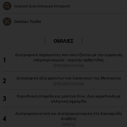
Ιατρικό Διαιτολογικό Ιστορικό
Dietitian Toolkit
ΟΜΙΛΙΕΣ
Διατροφικοί παράγοντες που σχετίζονται με την εμφάνιση
1
υπερουριχαιμίας - ουρικής αρθρίτιδας
[PRESENTATION]
Διατροφική αξία φρούτων και λαχανικών της Μεσογείου
2
[PRESENTATION]
Κορινθιακή σταφίδα και μαστίχα Χίου: Δύο superfoods με
3
ελληνική σφραγίδα
Διατροφογενετική και Διατροφογενομική στο Σακχαρώδη
4
Διαβήτη
[VIDEO]