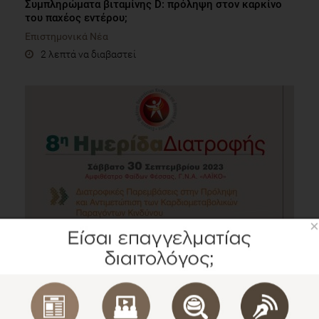
Συμπληρώματα βιταμίνης D: πρόληψη στον καρκίνο
του παχέος εντέρου;
Επιστημονικά Νέα
2 λεπτά να διαβαστεί
×
8η Ημερίδα Διατροφής Ε.Μ.Πα.Κ.Α.Ν.
Συνέδρια
1 λεπτό να διαβαστεί