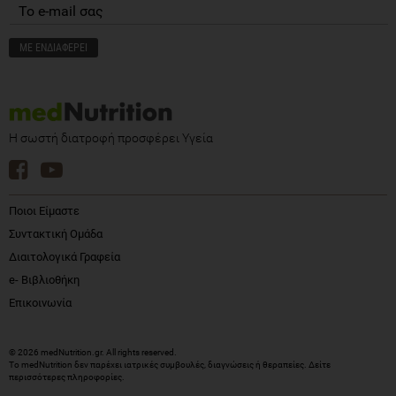
Η σωστή διατροφή προσφέρει Υγεία
Ποιοι Είμαστε
Συντακτική Ομάδα
Διαιτολογικά Γραφεία
e- Βιβλιοθήκη
Επικοινωνία
© 2026 medNutrition.gr. All rights reserved.
Το medNutrition δεν παρέχει ιατρικές συμβουλές, διαγνώσεις ή θεραπείες.
Δείτε
περισσότερες πληροφορίες
.