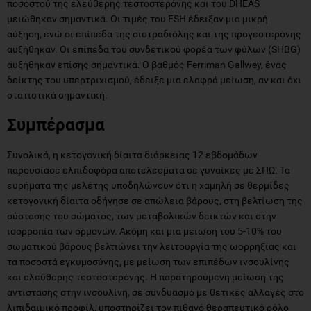
ποσοστού της ελεύθερης τεστοστερόνης και του DHEAS
μειώθηκαν σημαντικά. Οι τιμές του FSH έδειξαν μια μικρή
αύξηση, ενώ οι επίπεδα της οιστραδιόλης και της προγεστερόνης
αυξήθηκαν. Οι επίπεδα του συνδετικού φορέα των φύλων (SHBG)
αυξήθηκαν επίσης σημαντικά. Ο βαθμός Ferriman Gallwey, ένας
δείκτης του υπερτριχισμού, έδειξε μια ελαφρά μείωση, αν και όχι
στατιστικά σημαντική.
Συμπέρασμα
Συνολικά, η κετογονική δίαιτα διάρκειας 12 εβδομάδων
παρουσίασε ελπιδοφόρα αποτελέσματα σε γυναίκες με ΣΠΩ. Τα
ευρήματα της μελέτης υποδηλώνουν ότι η χαμηλή σε θερμίδες
κετογονική δίαιτα οδήγησε σε απώλεια βάρους, στη βελτίωση της
σύστασης του σώματος, των μεταβολικών δεικτών και στην
ισορροπία των ορμονών. Ακόμη και μια μείωση του 5-10% του
σωματικού βάρους βελτιώνει την λειτουργία της ωορρηξίας και
τα ποσοστά εγκυμοσύνης, με μείωση των επιπέδων ινσουλίνης
και ελεύθερης τεστοστερόνης. Η παρατηρούμενη μείωση της
αντίστασης στην ινσουλίνη, σε συνδυασμό με θετικές αλλαγές στο
λιπιδαιμικό προφίλ, υποστηρίζει τον πιθανό θεραπευτικό ρόλο