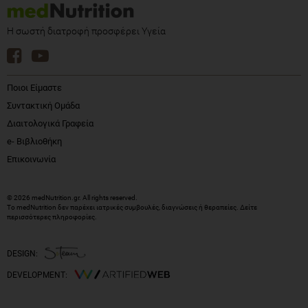
Η σωστή διατροφή προσφέρει Υγεία
Ποιοι Είμαστε
Συντακτική Ομάδα
Διαιτολογικά Γραφεία
e- Βιβλιοθήκη
Επικοινωνία
© 2026 medNutrition.gr. All rights reserved.
Το medNutrition δεν παρέχει ιατρικές συμβουλές, διαγνώσεις ή θεραπείες.
Δείτε
περισσότερες πληροφορίες
.
DESIGN:
DEVELOPMENT: