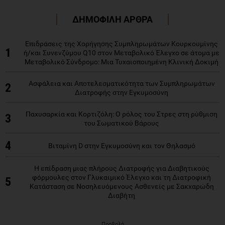
ΔΗΜΟΦΙΛΗ ΑΡΘΡΑ
Επιδράσεις της Χορήγησης Συμπληρωμάτων Κουρκουμίνης
1
ή/και Συνενζύμου Q10 στον Μεταβολικό Έλεγχο σε άτομα με
Μεταβολικό Σύνδρομο: Μια Τυχαιοποιημένη Κλινική Δοκιμή
Ασφάλεια και Αποτελεσματικότητα των Συμπληρωμάτων
2
Διατροφής στην Εγκυμοσύνη
Παχυσαρκία και Κορτιζόλη: Ο ρόλος του Στρες στη ρύθμιση
3
του Σωματικού Βάρους
4
Βιταμίνη D στην Εγκυμοσύνη και τον Θηλασμό
Η επίδραση μιας πλήρους Διατροφής για Διαβητικούς
φόρμουλες στον Γλυκαιμικό Έλεγχο και τη Διατροφική
5
Κατάσταση σε Νοσηλευόμενους Ασθενείς με Σακχαρώδη
Διαβήτη
Προβολή