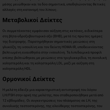
μέσης μειώθηκαν και τα δύο σημαντικά, υποδηλώνοντας θετικές
αλλαγές στη κατανομή του λίπους.
Μεταβολικοί Δείκτες
Οι συμμετέχοντες εμφάνισαν αύξηση στις κετόνες, ειδικότερα
στη βήτα-υδροξυβουτυρικό οξύ (BHB), μετά τις πρώτες ημέρες
της διατροφής. Παρατηρήθηκαν σημαντικές μειώσεις στη
γλυκόζη, τη ινσουλίνη και τον δείκτη HOMA-IR, υποδεικνύοντας
βελτιωμένη ευαισθησία στην ινσουλίνη. Τα λιπιδαιμικά προφίλ
επίσης βελτιώθηκαν, με μειώσεις στα τριγλυκερίδια, τη συνολική
χοληστερόλη και τη χοληστερόλη LDL, μαζί με αύξηση στη
χοληστερόλη HDL.
Ορμονικοί Δείκτες
Η μελέτη έδειξε μια χαρακτηριστική αντιστροφή του λόγου
LH/FSH στην αρχή της μελέτης, που σταθεροποιήθηκε μετά από
12 εβδομάδες. Οι συγκεντρώσεις του πλάσματος σε LH, της
συνολικής τεστοστερόνης, της ελεύθερης τεστοστερόνης, του