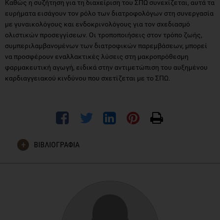
Καθώς η συζήτηση για τη διαχείριση του ΣΠΩ συνεχίζεται, αυτά τα
ευρήματα εισάγουν τον ρόλο των διατροφολόγων στη συνεργασία
με γυναικολόγους και ενδοκρινολόγους για τον σχεδιασμό
ολιστικών προσεγγίσεων. Οι τροποποιήσεις στον τρόπο ζωής,
συμπεριλαμβανομένων των διατροφικών παρεμβάσεων, μπορεί
να προσφέρουν εναλλακτικές λύσεις στη μακροπρόθεσμη
φαρμακευτική αγωγή, ειδικά στην αντιμετώπιση του αυξημένου
καρδιαγγειακού κινδύνου που σχετίζεται με το ΣΠΩ.
ΒΙΒΛΙΟΓΡΑΦΙΑ
Paoli, A., Mancin, L., Giacona, M. C., Bianco, A., & Caprio, M.
(2020). Effects of a ketogenic diet in overweight women with
polycystic ovary syndrome. Journal of Translational
Medicine, 18(1).
https://doi.org/10.1186/s12967-020-
02277-0