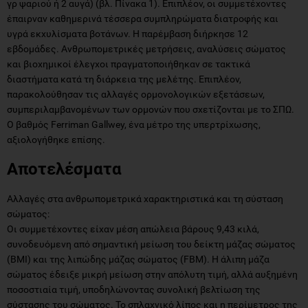
γρ ψαριού ή 2 αυγά) (βλ. Πίνακα 1). Επιπλέον, οι συμμετέχοντες
έπαιρναν καθημερινά τέσσερα συμπληρώματα διατροφής και
υγρά εκχυλίσματα βοτάνων. Η παρέμβαση διήρκησε 12
εβδομάδες. Ανθρωπομετρικές μετρήσεις, αναλύσεις σώματος
και βιοχημικοί έλεγχοι πραγματοποιήθηκαν σε τακτικά
διαστήματα κατά τη διάρκεια της μελέτης. Επιπλέον,
παρακολούθησαν τις αλλαγές ορμονολογικών εξετάσεων,
συμπεριλαμβανομένων των ορμονών που σχετίζονται με το ΣΠΩ.
Ο βαθμός Ferriman Gallwey, ένα μέτρο της υπερτρίχωσης,
αξιολογήθηκε επίσης.
Αποτελέσματα
Αλλαγές στα ανθρωπομετρικά χαρακτηριστικά και τη σύσταση
σώματος:
Οι συμμετέχοντες είχαν μέση απώλεια βάρους 9,43 κιλά,
συνοδευόμενη από σημαντική μείωση του δείκτη μάζας σώματος
(BMI) και της λιπώδης μάζας σώματος (FBM). Η άλιπη μάζα
σώματος έδειξε μικρή μείωση στην απόλυτη τιμή, αλλά αυξημένη
ποσοστιαία τιμή, υποδηλώνοντας συνολική βελτίωση της
σύστασης του σώματος. Το σπλαχνικό λίπος και η περίμετρος της