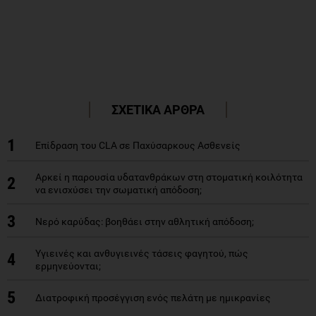
ΣΧΕΤΙΚΑ ΑΡΘΡΑ
1
Επίδραση του CLA σε Παχύσαρκους Ασθενείς
Αρκεί η παρουσία υδατανθράκων στη στοματική κοιλότητα
2
να ενισχύσει την σωματική απόδοση;
3
Νερό καρύδας: βοηθάει στην αθλητική απόδοση;
Υγιεινές και ανθυγιεινές τάσεις φαγητού, πώς
4
ερμηνεύονται;
5
Διατροφική προσέγγιση ενός πελάτη με ημικρανίες