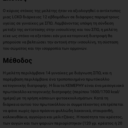
Ο κύριος στόχος της μελέτης ήταν να αξιολογηθεί ο αντίκτυπος
μιας LCKD διάρκειας 12 εβδομάδων σε διάφορες παραμέτρους
υγείας σε γυναίκες με ΣΠΩ. Λαμβάνοντας υπόψη τη σύνδεση
μεταξύ της αντίστασης στην ινσουλίνης και του ΣΠΩ, η μελέτη
είχε ως στόχο να εξετάσει εάν μια κετογονική διατροφή θα
μπορούσε να βελτιώσει την αντοχή στην ινσουλίνη, τη σύσταση
του σώματος και την ισορροπία των ορμονών.
Μέθοδος
Η μελέτη περιλάμβανε 14 γυναίκες με διάγνωση ΣΠΩ, και η
παρέμβαση περιλάμβανε ένα τροποποιημένο πρωτόκολλο
κετογονικής διατροφής. Η δίαιτα KEMEPHY είναι ένα μεσογειακό
πρωτόκολλο κετογονικής διατροφής (περίπου 1600/1700 kcal/
ημέρα) με τη χρήση κάποιων φυτοεκχυλισμάτων. Κατά τη
διάρκεια αυτού του πρωτοκόλλου οι συμμετέχοντες επιτρέπεται
να φάνε χωρίς όριο πράσινα φυλλώδη λαχανικά, σταυρανθή,
κολοκυθάκια, αγγούρια και μελιτζάνες. Η ποσότητα του κρέατος,
των αυγών και των ψαριών περιορίστηκαν (120 γρ. κρέατος ή 20