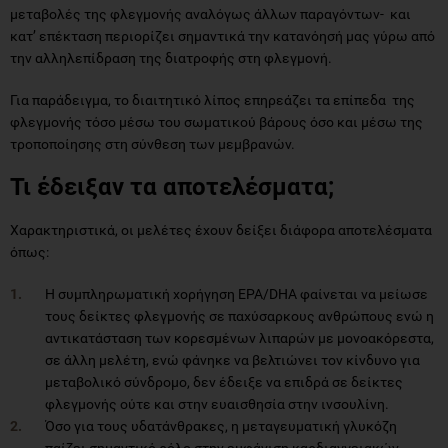
μεταβολές της φλεγμονής αναλόγως άλλων παραγόντων- και
κατ’ επέκταση περιορίζει σημαντικά την κατανόησή μας γύρω από
την αλληλεπίδραση της διατροφής στη φλεγμονή.
Για παράδειγμα, το διαιτητικό λίπος επηρεάζει τα επίπεδα της
φλεγμονής τόσο μέσω του σωματικού βάρους όσο και μέσω της
τροποποίησης στη σύνθεση των μεμβρανών.
Τι έδειξαν τα αποτελέσματα;
Χαρακτηριστικά, οι μελέτες έχουν δείξει διάφορα αποτελέσματα
όπως:
Η συμπληρωματική χορήγηση EPA/DHA φαίνεται να μείωσε
τους δείκτες φλεγμονής σε παχύσαρκους ανθρώπους ενώ η
αντικατάσταση των κορεσμένων λιπαρών με μονοακόρεστα,
σε άλλη μελέτη, ενώ φάνηκε να βελτιώνει τον κίνδυνο για
μεταβολικό σύνδρομο, δεν έδειξε να επιδρά σε δείκτες
φλεγμονής ούτε και στην ευαισθησία στην ινσουλίνη.
Όσο για τους υδατάνθρακες, η μεταγευματική γλυκόζη
παίζει σημαντικό ρόλο στην εμφάνιση καρδιαγγειακών