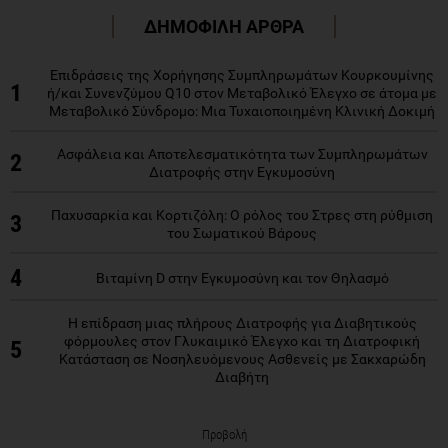
ΔΗΜΟΦΙΛΗ ΑΡΘΡΑ
Επιδράσεις της Χορήγησης Συμπληρωμάτων Κουρκουμίνης
1
ή/και Συνενζύμου Q10 στον Μεταβολικό Έλεγχο σε άτομα με
Μεταβολικό Σύνδρομο: Μια Τυχαιοποιημένη Κλινική Δοκιμή
Ασφάλεια και Αποτελεσματικότητα των Συμπληρωμάτων
2
Διατροφής στην Εγκυμοσύνη
Παχυσαρκία και Κορτιζόλη: Ο ρόλος του Στρες στη ρύθμιση
3
του Σωματικού Βάρους
4
Βιταμίνη D στην Εγκυμοσύνη και τον Θηλασμό
Η επίδραση μιας πλήρους Διατροφής για Διαβητικούς
φόρμουλες στον Γλυκαιμικό Έλεγχο και τη Διατροφική
5
Κατάσταση σε Νοσηλευόμενους Ασθενείς με Σακχαρώδη
Διαβήτη
Προβολή