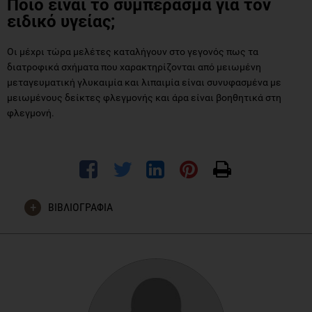
Ποιο είναι το συμπέρασμα για τον
ειδικό υγείας;
Οι μέχρι τώρα μελέτες καταλήγουν στο γεγονός πως τα
διατροφικά σχήματα που χαρακτηρίζονται από μειωμένη
μεταγευματική γλυκαιμία και λιπαιμία είναι συνυφασμένα με
μειωμένους δείκτες φλεγμονής και άρα είναι βοηθητικά στη
φλεγμονή.
ΒΙΒΛΙΟΓΡΑΦΙΑ
Minihane, A., Vinoy, S., Russell, W., Baka, A., Roche, H., Tuohy,
K., . . . Calder, P. (2015). Low-grade inflammation, diet
composition and health: Current research evidence and its
translation. British Journal of Nutrition, 114(7)