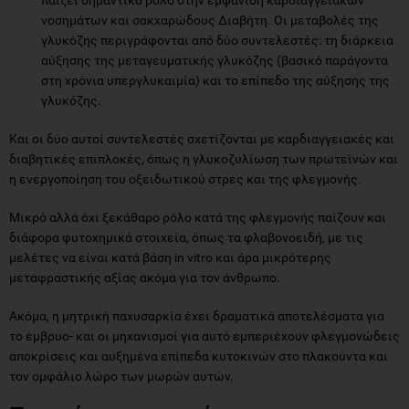
νοσημάτων και σακχαρώδους Διαβήτη. Οι μεταβολές της
γλυκόζης περιγράφονται από δύο συντελεστές: τη διάρκεια
αύξησης της μεταγευματικής γλυκόζης (βασικό παράγοντα
στη χρόνια υπεργλυκαιμία) και το επίπεδο της αύξησης της
γλυκόζης.
Και οι δύο αυτοί συντελεστές σχετίζονται με καρδιαγγειακές και
διαβητικές επιπλοκές, όπως η γλυκοζυλίωση των πρωτεϊνών και
η ενεργοποίηση του οξειδωτικού στρες και της φλεγμονής.
Μικρό αλλά όχι ξεκάθαρο ρόλο κατά της φλεγμονής παίζουν και
διάφορα φυτοχημικά στοιχεία, όπως τα φλαβονοειδή, με τις
μελέτες να είναι κατά βάση in vitro και άρα μικρότερης
μεταφραστικής αξίας ακόμα για τον άνθρωπο.
Ακόμα, η μητρική παχυσαρκία έχει δραματικά αποτελέσματα για
το έμβρυο- και οι μηχανισμοί για αυτό εμπεριέχουν φλεγμονώδεις
αποκρίσεις και αυξημένα επίπεδα κυτοκινών στο πλακούντα και
τον ομφάλιο λώρο των μωρών αυτών.