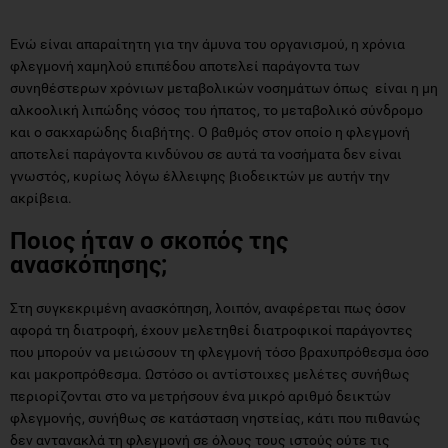
Ενώ είναι απαραίτητη για την άμυνα του οργανισμού, η χρόνια
φλεγμονή χαμηλού επιπέδου αποτελεί παράγοντα των
συνηθέστερων χρόνιων μεταβολικών νοσημάτων όπως είναι η μη
αλκοολική λιπώδης νόσος του ήπατος, το μεταβολικό σύνδρομο
και ο σακχαρώδης διαβήτης. Ο βαθμός στον οποίο η φλεγμονή
αποτελεί παράγοντα κινδύνου σε αυτά τα νοσήματα δεν είναι
γνωστός, κυρίως λόγω έλλειψης βιοδεικτών με αυτήν την
ακρίβεια.
Ποιος ήταν ο σκοπός της
ανασκόπησης;
Στη συγκεκριμένη ανασκόπηση, λοιπόν, αναφέρεται πως όσον
αφορά τη διατροφή, έχουν μελετηθεί διατροφικοί παράγοντες
που μπορούν να μειώσουν τη φλεγμονή τόσο βραχυπρόθεσμα όσο
και μακροπρόθεσμα. Ωστόσο οι αντίστοιχες μελέτες συνήθως
περιορίζονται στο να μετρήσουν ένα μικρό αριθμό δεικτών
φλεγμονής, συνήθως σε κατάσταση νηστείας, κάτι που πιθανώς
δεν αντανακλά τη φλεγμονή σε όλους τους ιστούς ούτε τις