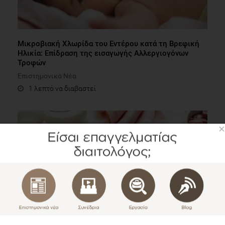
Μικροβιακή Χλωρίδα του Εντέρου κατά τη Βρεφική
Ηλικία: Επίδραση της εισαγωγής Αλλεργιογόνων
Τροφών
Επιστημονικά Νέα
1 λεπτό να διαβαστεί
×