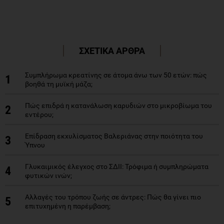
ΣΧΕΤΙΚΑ ΑΡΘΡΑ
Συμπλήρωμα κρεατίνης σε άτομα άνω των 50 ετών: πώς
1
βοηθά τη μυϊκή μάζα;
Πώς επιδρά η κατανάλωση καρυδιών στο μικροβίωμα του
2
εντέρου;
Επίδραση εκχυλίσματος Βαλεριάνας στην ποιότητα του
3
Ύπνου
Γλυκαιμικός έλεγχος στο ΣΔΙΙ: Τρόφιμα ή συμπληρώματα
4
φυτικών ινών;
Αλλαγές του τρόπου ζωής σε άντρες: Πώς θα γίνει πιο
5
επιτυχημένη η παρέμβαση;