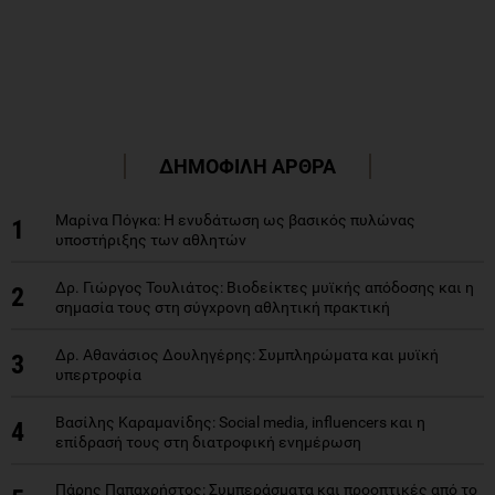
ΔΗΜΟΦΙΛΗ ΑΡΘΡΑ
Μαρίνα Πόγκα: Η ενυδάτωση ως βασικός πυλώνας
1
υποστήριξης των αθλητών
Δρ. Γιώργος Τουλιάτος: Βιοδείκτες μυϊκής απόδοσης και η
2
σημασία τους στη σύγχρονη αθλητική πρακτική
Δρ. Αθανάσιος Δουληγέρης: Συμπληρώματα και μυϊκή
3
υπερτροφία
Βασίλης Καραμανίδης: Social media, influencers και η
4
επίδρασή τους στη διατροφική ενημέρωση
Πάρης Παπαχρήστος: Συμπεράσματα και προοπτικές από το