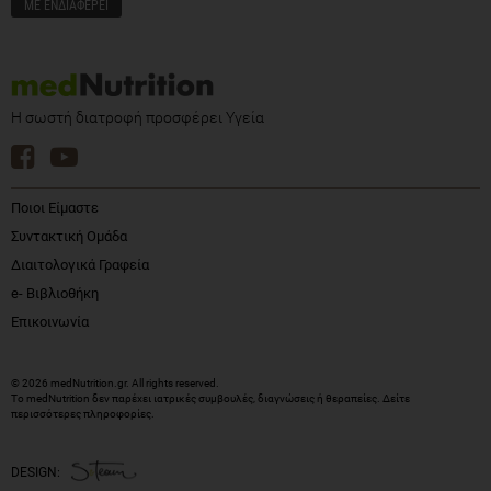
Η σωστή διατροφή προσφέρει Υγεία
Ποιοι Είμαστε
Συντακτική Ομάδα
Διαιτολογικά Γραφεία
e- Βιβλιοθήκη
Επικοινωνία
© 2026 medNutrition.gr. All rights reserved.
Το medNutrition δεν παρέχει ιατρικές συμβουλές, διαγνώσεις ή θεραπείες.
Δείτε
περισσότερες πληροφορίες
.
DESIGN: