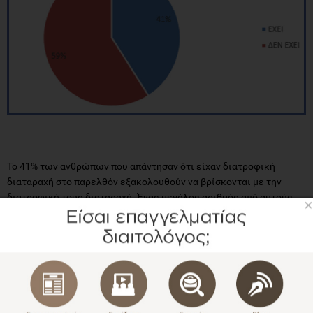
Το 41% των ανθρώπων που απάντησαν ότι είχαν διατροφική
διαταραχή στο παρελθόν εξακολουθούν να βρίσκονται με την
διατροφική τους διαταραχή. Ένας μεγάλος αριθμός από αυτούς
×
άλλαξαν πολλούς διαιτολόγους και συχνά ακολούθησαν ιδιαίτερα
ακραία και αυστηρά προγράμματα διατροφής μέχρι να καταλήξουν
σε ένα έμπειρο επαγγελματία διαιτολόγο της ομάδας του ΚΕΑΔΔ
που αναγνώρισε τα συμπτώματα της διατροφικής διαταραχής και
λειτούργησε με τα κατάλληλα θεραπευτικά εργαλεία με γνώμονα
πριν απ’ όλα, να επανέλθει η ισορροπία του πελάτη μεταξύ τροφής
και συναισθηματικού φαγητού.