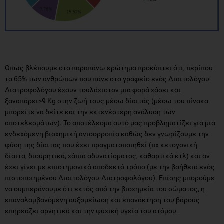
Όπως βλέπουμε στο παραπάνω ερώτημα προκύπτει ότι, περίπου
το 65% των ανθρώπων που πάνε στο γραφείο ενός Διαιτολόγου-
Διατροφολόγου έχουν τουλάχιστον μια φορά χάσει και
ξαναπάρει>9 Kg στην ζωή τους μέσω δίαιτάς (μέσω του πίνακα
μπορείτε να δείτε και την εκτενέστερη ανάλυση των
αποτελεσμάτων). Το αποτέλεσμα αυτό μας προβληματίζει για μια
ενδεχόμενη βιοχημική ανισορροπία καθώς δεν γνωρίζουμε την
φύση της δίαιτας που έχει πραγματοποιηθεί (πχ κετογονική
δίαιτα, διουρητικά, χάπια αδυνατίσματος, καθαρτικά κτλ) και αν
έχει γίνει με επιστημονικά αποδεκτό τρόπο (με την βοήθεια ενός
πιστοποιημένου Διαιτολόγου-Διατροφολόγου). Επίσης μπορούμε
να συμπεράνουμε ότι εκτός από την βιοχημεία του σώματος, η
επαναλαμβανόμενη αυξομείωση και επανάκτηση του βάρους
επηρεάζει αρνητικά και την ψυχική υγεία του ατόμου.