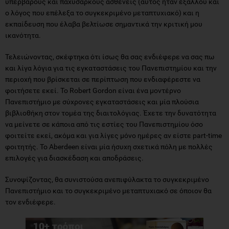
υπέρβαρους και παχύσαρκους ασθενείς (αυτός ήταν εξάλλου και
ο λόγος που επέλεξα το συγκεκριμένο μεταπτυχιακό) και η
εκπαίδευση που έλαβα βελτίωσε σημαντικά την κριτική μου
ικανότητα.
Τελειώνοντας, σκέφτηκα ότι ίσως θα σας ενδιέφερε να σας πω
και λίγα λόγια για τις εγκαταστάσεις του Πανεπιστημίου και την
περιοχή που βρίσκεται σε περίπτωση που ενδιαφέρεστε να
φοιτήσετε εκεί. Το Robert Gordon είναι ένα μοντέρνο
Πανεπιστήμιο με σύχρονες εγκαταστάσεις και μία πλούσια
βιβλιοθήκη στον τομέα της διαιτολόγιας. Έχετε την δυνατότητα
να μείνετε σε κάποια από τις εστίες του Πανεπιστημίου όσο
φοιτείτε εκεί, ακόμα και για λίγες μόνο ημέρες αν είστε part-time
φοιτητής. Το Aberdeen είναι μία ήσυχη σχετικά πόλη με πολλές
επιλογές για διασκέδαση και αποδράσεις.
Συνοψίζοντας, θα συνιστούσα ανεπιφύλακτα το συγκεκριμένο
Πανεπιστήμιο και το συγκεκριμένο μεταπτυχιακό σε όποιον θα
τον ενδιέφερε.