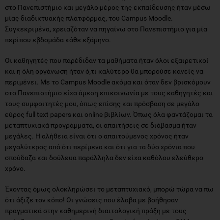
στο Πανεπιστήμιο και μεγάλο μέρος της εκπαίδευσης ήταν μέσω
μίας διαδικτυακής πλατφόρμας, του Campus Moodle.
Συγκεκριμένα, χρειαζόταν να πηγαίνω στο Πανεπιστήμιο για μία
περίπου εβδομάδα κάθε εξάμηνο.
Οι καθηγητές που παρέδιδαν τα μαθήματα ήταν όλοι εξαιρετικοί
και η όλη οργάνωση ήταν ό,τι καλύτερο θα μπορούσε κανείς να
περιμένει. Με το Campus Moodle ακόμα και όταν δεν βρισκόμουν
στο Πανεπιστήμιο είχα άμεση επικοινωνία με τους καθηγητές και
τους συμφοιτητές μου, όπως επίσης και πρόσβαση σε μεγάλο
εύρος full text papers και online βιβλίων. Όπως όλα φαντάζομαι τα
μεταπτυχιακά προγράμματα, οι απαιτήσεις σε διάβασμα ήταν
μεγάλες. Η αλήθεια είναι ότι ο απαιτούμενος χρόνος ήταν
μεγαλύτερος από ότι περίμενα και ότι για τα δύο χρόνια που
σπούδαζα και δούλευα παράλληλα δεν είχα καθόλου ελεύθερο
χρόνο.
Έχοντας όμως ολοκληρώσει το μεταπτυχιακό, μπορώ τώρα να πω
ότι άξιζε τον κόπο! Οι γνώσεις που έλαβα με βοήθησαν
πραγματικά στην καθημερινή διαιτολογική πράξη με τους