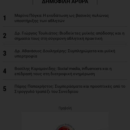
ΔΗΜΟΦΙΛΗ ΑΡΘΡΑ
Μαρίνα Πόγκα: Η ενυδάτωση ως βασικός πυλώνας
1
υποστήριξης των αθλητών
Δρ. Γιώργος Τουλιάτος: Βιοδείκτες μυϊκής απόδοσης και η
2
σημασία τους στη σύγχρονη αθλητική πρακτική
Δρ. Αθανάσιος Δουληγέρης: Συμπληρώματα και μυϊκή
3
υπερτροφία
Βασίλης Καραμανίδης: Social media, influencers και η
4
επίδρασή τους στη διατροφική ενημέρωση
Πάρης Παπαχρήστος: Συμπεράσματα και προοπτικές από το
5
Στρογγυλό τραπέζι του Συνεδρίου
Προβολή