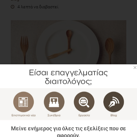
4 λεπτά να διαβαστεί
×
Διαλειμματική Νηστεία: Πώς επιδρά στην υγεία, στο
προσδόκιμο ζωής και σε διάφορες νόσους;
Επιστημονικά Νέα
2 λεπτά να διαβαστεί
Μείνε ενήμερος για όλες τις εξελίξεις που σε
αφορούν.