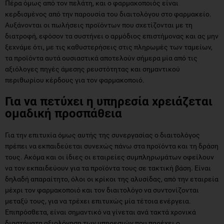
Πέρα όμως από τον πελάτη, και ο φαρμακοποιός είναι
κερδισμένος από την παρουσία του διαιτολόγου στο φαρμακείο.
Αυξάνονται οι πωλήσεις προϊόντων που σχετίζονται με τη
διατροφή, εφόσον τα συστήνει ο αρμόδιος επιστήμονας και ας μην
ξεχνάμε ότι, με τις καθυστερήσεις στις πληρωμές των ταμείων,
τα προϊόντα αυτά ουσιαστικά αποτελούν σήμερα μία από τις
αξιόλογες πηγές άμεσης ρευστότητας και σημαντικού
περιθωρίου κέρδους για τον φαρμακοποιό.
Για να πετύχει η υπηρεσία χρειάζεται
ομαδική προσπάθεια
Για την επιτυχία όμως αυτής της συνεργασίας ο διαιτολόγος
πρέπει να εκπαιδεύεται συνεχώς πάνω στα προϊόντα και τη δράση
τους. Ακόμα και οι ίδιες οι εταιρείες συμπληρωμάτων οφείλουν
να τον εκπαιδεύουν για τα προϊόντα τους σε τακτική βάση. Είναι
δηλαδή απαραίτητο, όλοι οι κρίκοι της αλυσίδας, από την εταιρεία
μέχρι τον φαρμακοποιό και τον διαιτολόγο να συντονίζονται
μεταξύ τους, για να τρέχει επιτυχώς μία τέτοια ενέργεια.
Επιπρόσθετα, είναι σημαντικό να γίνεται ανά τακτά χρονικά
διαστήματα αξιολόγηση των υπηρεσιών που παρέχει ο