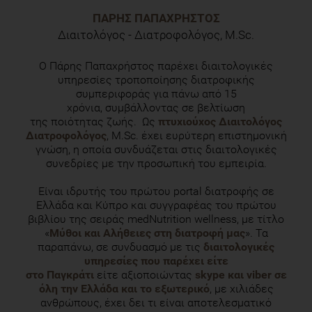
ΠΆΡΗΣ ΠΑΠΑΧΡΉΣΤΟΣ
Διαιτολόγος - Διατροφολόγος, M.Sc.
Ο Πάρης Παπαχρήστος παρέχει διαιτολογικές
υπηρεσίες τροποποίησης διατροφικής
συμπεριφοράς για πάνω από 15
χρόνια, συμβάλλοντας σε βελτίωση
της ποιότητας ζωής. Ως
πτυχιούχος Διαιτολόγος
Διατροφολόγος
, M.Sc. έχει ευρύτερη επιστημονική
γνώση, η οποία συνδυάζεται στις διαιτολογικές
συνεδρίες με την προσωπική του εμπειρία.
Είναι ιδρυτής του πρώτου portal διατροφής σε
Ελλάδα και Κύπρο και συγγραφέας του πρώτου
βιβλίου της σειράς medNutrition wellness, με τίτλο
«
Μύθοι και Αλήθειες στη διατροφή μας
». Τα
παραπάνω, σε συνδυασμό με τις
διαιτολογικές
υπηρεσίες που παρέχει είτε
στο Παγκράτι
είτε αξιοποιώντας
skype και viber σε
όλη την Ελλάδα και το εξωτερικό
, με χιλιάδες
ανθρώπους, έχει δει τι είναι αποτελεσματικό