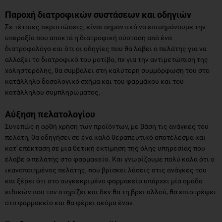
Παροχή διατροφικών συστάσεων και οδηγιών
Σε τέτοιες περιπτώσεις, είναι σημαντικό να επισημάνουμε την
υπεραξία που αποκτά η διατροφική σύσταση από ένα
διατροφολόγο και ότι οι οδηγίες που θα λάβει ο πελάτης για να
αλλάξει το διατροφικό του μοτίβο, πχ για την αντιμετώπιση της
χοληστερόλης, θα συμβάλει στη καλύτερη συμμόρφωση του στο
κατάλληλο δοσολογικό σχήμα και του φαρμάκου και του
κατάλληλου συμπληρώματος.
Αύξηση πελατολογίου
Συνεπώς η ορθή χρήση των προϊόντων, με βάση τις ανάγκες του
πελάτη, θα οδηγήσει σε ένα καλό θεραπευτικό αποτέλεσμα και
κατ' επέκταση σε μια θετική εκτίμηση της όλης υπηρεσίας που
έλαβε ο πελάτης στο φαρμακείο. Και γνωρίζουμε πολύ καλά ότι ο
ικανοποιημένος πελάτης, που βρίσκει λύσεις στις ανάγκες του
και ξέρει ότι στο συγκεκριμένο φαρμακείο υπάρχει μία ομάδα
ειδικών που τον στηρίζει και δεν θα τη βρει αλλού, θα επιστρέψει
στο φαρμακείο και θα φέρει ακόμα έναν.