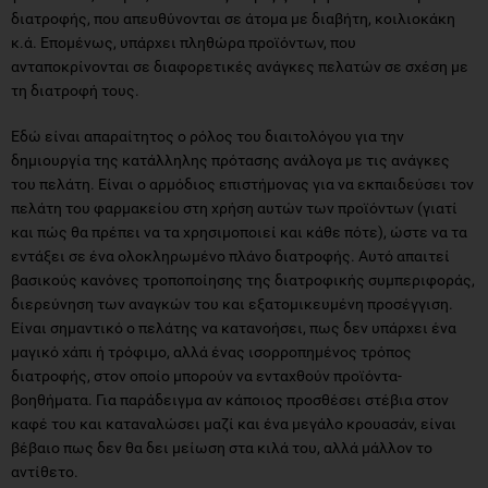
διατροφής, που απευθύνονται σε άτομα με διαβήτη, κοιλιοκάκη
κ.ά. Επομένως, υπάρχει πληθώρα προϊόντων, που
ανταποκρίνονται σε διαφορετικές ανάγκες πελατών σε σχέση με
τη διατροφή τους.
Εδώ είναι απαραίτητος ο ρόλος του διαιτολόγου για την
δημιουργία της κατάλληλης πρότασης ανάλογα με τις ανάγκες
του πελάτη. Είναι ο αρμόδιος επιστήμονας για να εκπαιδεύσει τον
πελάτη του φαρμακείου στη χρήση αυτών των προϊόντων (γιατί
και πώς θα πρέπει να τα χρησιμοποιεί και κάθε πότε), ώστε να τα
εντάξει σε ένα ολοκληρωμένο πλάνο διατροφής. Αυτό απαιτεί
βασικούς κανόνες τροποποίησης της διατροφικής συμπεριφοράς,
διερεύνηση των αναγκών του και εξατομικευμένη προσέγγιση.
Είναι σημαντικό ο πελάτης να κατανοήσει, πως δεν υπάρχει ένα
μαγικό χάπι ή τρόφιμο, αλλά ένας ισορροπημένος τρόπος
διατροφής, στον οποίο μπορούν να ενταχθούν προϊόντα-
βοηθήματα. Για παράδειγμα αν κάποιος προσθέσει στέβια στον
καφέ του και καταναλώσει μαζί και ένα μεγάλο κρουασάν, είναι
βέβαιο πως δεν θα δει μείωση στα κιλά του, αλλά μάλλον το
αντίθετο.