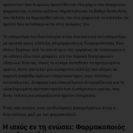
προϊόντων που διαρκώς προστίθενται στα ράφια του σύγχρονου
φαρμακείου, η οποία αυξάνει παράλληλα και το βαθμό δυσκολίας
του πελάτη να περιηγηθεί μόνος του στα ράφια και να επιλέξει το
προϊόν που ανταποκρίνεται στις ανάγκες του.
Το επάγγελμα του διαιτολόγου είναι ένα σχετικά νέο επάγγελμα,
με συνεχή όμως εξέλιξη, επιμόρφωση και διαφοροποίηση. Έχει
πλέον ξεφύγει από τα στενά όρια της εργασίας σε νοσοκομείο ή
σε κάποιο ιδιωτικό γραφείο, για την παροχή διατροφικών
οδηγιών/ δίαιτας, όπως το είχαμε συνηθίσει τα προηγούμενα
χρόνια. Αυτό αποτελεί μία ευχάριστη εξέλιξη που οδηγεί σε
παροχή αναβαθμισμένων υπηρεσιών προς τους πελάτες/
καταναλωτές. Διαφορετικά επαγγέλματα συνεργάζονται για τη
ολοκληρωμένη πρόταση προϊόντων ή υπηρεσιών υγείας, που
δίνει τελικά μια υπεραξία στο προϊόν /υπηρεσία.
Ένας από αυτούς τους συνδυασμούς επαγγελμάτων είναι ο
διαιτολόγος μαζί με τον φαρμακοποιό.
Η ισχύς εν τη ενώσει: Φαρμακοποιός