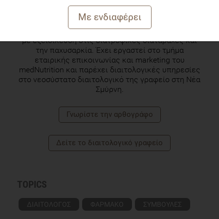
Κλινική Διαιτολόγος - Διατροφολόγος
Η Εύα Τσάκου είναι Διαιτολόγος – Διατροφολόγος,
με εξειδίκευση στις διατροφικές διαταραχές και
την παχυσαρκία. Έχει εργαστεί στο τμήμα
εταιρικής επικοινωνίας και marketing του
medNutrition και παρέχει διαιτολογικές υπηρεσίες
στο νεοσύστατο διαιτολογικό της γραφείο στη Νέα
Σμύρνη.
Γνωρίστε την αρθογράφο
Δείτε το διαιτολογικό γραφείο
TOPICS
ΔΙΑΙΤΟΛΟΓΟΣ
ΦΑΡΜΑΚΟ
ΣΥΜΒΟΥΛΕΣ