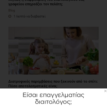
γραφείου επηρεάζει τον πελάτη;
Blog
1 λεπτό να διαβαστεί
Διατροφικές παρεμβάσεις που ξεκινούν από το σπίτι:
Πόσο αποτελεσματικές είναι;
×
Επιστημονικά Νέα
2 λεπτά να διαβαστεί