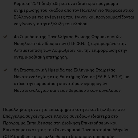
Κυριακή 25/1 διεξήχθη και ένα ιδιαίτερο πρόγραμμα
ενημέρωσης του κλάδου από τον Πανελλήνιο Φαρμακευτικό
Σύλλογο με τις ενέργειες που έγιναν και προγραμματίζονται
να γίνουν για την εξέλιξη του κλάδου.
4ο Συμπόσιο της Πανελλήνιας Ένωσης Φαρμακοποιών
Νοσηλευτικών Ιδρυμάτων (Π.Ε.Φ.Ν.Ι.), αφιερωμένο στην
Αντιμετώπιση των Λοιμώξεων και την επιμόρφωση στην
αντιμικροβιακή επιτήρηση.
8η Επιστημονική Ημερίδα της Ελληνικής Εταιρείας
Νανοτεχνολογίας στις Επιστήμες Υγείας (ΕΛ.Ε.Ν.ΕΠ.Υ), με
στόχο την παρουσίαση καινοτόμων εφαρμογών
Νανοτεχνολογίας και νέων θεραπευτικών εργαλείων.
Παράλληλα, η ενότητα Επιχειρηματικότητα και Εξελίξεις στο
Επάγγελμα συγκέντρωσε πλήθος συνέδρων ιδιαίτερα στο
Πρόγραμμα Εκπαίδευσης στη Διοίκηση Επιχειρήσεων και
Επιχειρηματικότητας του Οικονομικού Πανεπιστημίου Αθηνών
(ΟΠΑ), καθώς και σε άλλα θέματα διοίκησης, εμπορικής