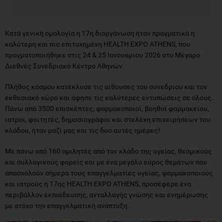
Κατά γενική ομολογία η 17η διοργάνωση ήταν πραγματικά η
καλύτερη και πιο επιτυχημένη HEALTH EXPO ATHENS, που
πραγματοποιήθηκε στις 24 & 25 Ιανουαρίου 2026 στο Μέγαρο
Διεθνές Συνεδριακό Κέντρο Αθηνών.
Πλήθος κόσμου κατέκλυσε τις αίθουσες του συνεδρίου και τον
εκθεσιακό χώρο και άφησε τις καλύτερες εντυπώσεις σε όλους.
Πάνω από 3500 επισκέπτες, φαρμακοποιοί, βοηθοί φαρμακείου,
ιατροί, φοιτητές, δημοσιογράφοι και στελέχη επιχειρήσεων του
κλάδου, ήταν μαζί μας και τις δυο αυτές ημέρες!
Με πάνω από 160 ομιλητές από τον κλάδο της υγείας, θεσμικούς
και συλλογικούς φορείς και με ένα μεγάλο εύρος θεμάτων που
απασχολούν σήμερα τους επαγγελματίες υγείας, φαρμακοποιούς
και ιατρούς η 17ης HEALTH EXPO ATHENS, προσέφερε ένα
περιβάλλον εκπαίδευσης, ανταλλαγής γνώσης και ενημέρωσης
με στόχο την επαγγελματική ανάπτυξη.