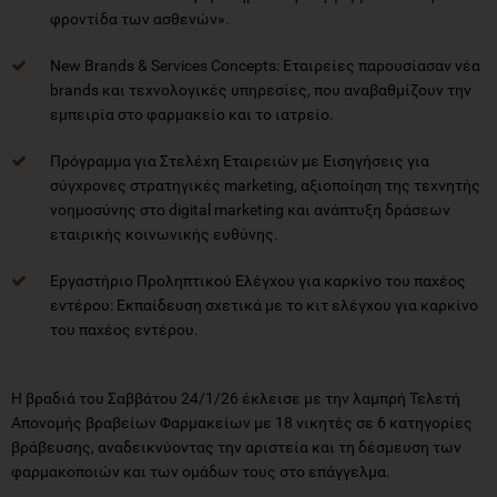
φροντίδα των ασθενών».
New Brands & Services Concepts: Εταιρείες παρουσίασαν νέα
brands και τεχνολογικές υπηρεσίες, που αναβαθμίζουν την
εμπειρία στο φαρμακείο και το ιατρείο.
Πρόγραμμα για Στελέχη Εταιρειών με Εισηγήσεις για
σύγχρονες στρατηγικές marketing, αξιοποίηση της τεχνητής
νοημοσύνης στο digital marketing και ανάπτυξη δράσεων
εταιρικής κοινωνικής ευθύνης.
Εργαστήριο Προληπτικού Ελέγχου για καρκίνο του παχέος
εντέρου: Εκπαίδευση σχετικά με το κιτ ελέγχου για καρκίνο
του παχέος εντέρου.
Η βραδιά του Σαββάτου 24/1/26 έκλεισε με την λαμπρή Τελετή
Απονομής βραβείων Φαρμακείων με 18 νικητές σε 6 κατηγορίες
βράβευσης, αναδεικνύοντας την αριστεία και τη δέσμευση των
φαρμακοποιών και των ομάδων τους στο επάγγελμα.