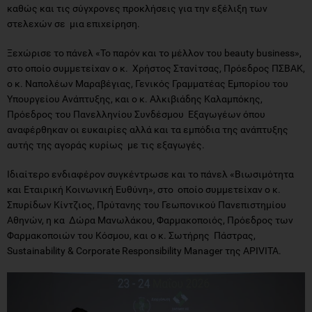
καθώς και τις σύγχρονες προκλήσεις για την εξέλιξη των
στελεχών σε μια επιχείρηση.
Ξεχώρισε το πάνελ «Το παρόν και το μέλλον του beauty business»,
στο οποίο συμμετείχαν ο κ. Χρήστος Στανίτσας, Πρόεδρος ΠΣΒΑΚ,
ο κ. Ναπολέων Μαραβέγιας, Γενικός Γραμματέας Εμπορίου του
Υπουργείου Ανάπτυξης, και ο κ. Αλκιβιάδης Καλαμπόκης,
Πρόεδρος του Πανελληνίου Συνδέσμου Εξαγωγέων όπου
αναφέρθηκαν οι ευκαιρίες αλλά και τα εμπόδια της ανάπτυξης
αυτής της αγοράς κυρίως με τις εξαγωγές.
Ιδιαίτερο ενδιαφέρον συγκέντρωσε και το πάνελ «Βιωσιμότητα
και Εταιρική Κοινωνική Ευθύνη», στο οποίο συμμετείχαν ο κ.
Σπυρίδων Κίντζιος, Πρύτανης του Γεωπονικού Πανεπιστημίου
Αθηνών, η κα Δώρα Μανωλάκου, Φαρμακοποιός, Πρόεδρος των
Φαρμακοποιών του Κόσμου, και ο κ. Σωτήρης Πάστρας,
Sustainability & Corporate Responsibility Manager της APIVITA.