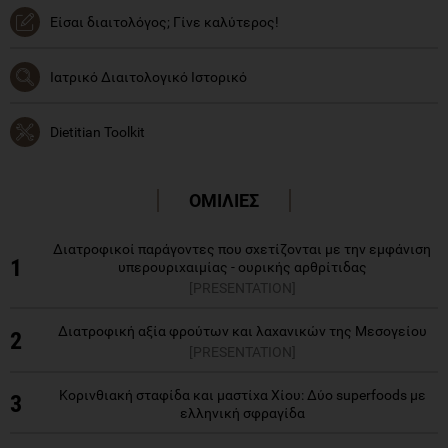
Είσαι διαιτολόγος; Γίνε καλύτερος!
Ιατρικό Διαιτολογικό Ιστορικό
Dietitian Toolkit
ΟΜΙΛΙΕΣ
Διατροφικοί παράγοντες που σχετίζονται με την εμφάνιση
1
υπερουριχαιμίας - ουρικής αρθρίτιδας
[PRESENTATION]
Διατροφική αξία φρούτων και λαχανικών της Μεσογείου
2
[PRESENTATION]
Κορινθιακή σταφίδα και μαστίχα Χίου: Δύο superfoods με
3
ελληνική σφραγίδα