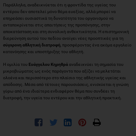
Παράλληλα, αναδεικνύεται ότι η φροντίδα της υγείας του
εντέρου δεν αποτελεί μόνο θέμα ευεξίας, αλλά μπορεί να
επηρεάσει ουσιαστικά τη δυνατότητα του οργανισμού να
ανταποκρίνεται στις απαιτήσεις της προπόνησης, στην
αποκατάσταση και στη συνολική ανθεκτικότητα. Η επιστημονική
διερεύνηση αυτού του πεδίου ανοίγει νέες προοπτικές για τη
σύγχρονη αθλητική διατροφή
, προσφέροντας ένα ακόμα εργαλείο
κατανόησης και υποστήριξης του αθλητή.
Η ομιλία του
Ευάγγελου Κηρηθρά
αναδεικνύει τη σημασία του
μικροβιώματος ως ενός παράγοντα που αξίζει να μελετάται
ολοένα και περισσότερο στο πλαίσιο της αθλητικής υγείας και
απόδοσης. Μέσα από τέτοιες παρουσιάσεις, ενισχύεται η γνώση
γύρω από ένα ιδιαίτερα ενδιαφέρον θέμα που συνδέει τη
διατροφή, την υγεία του εντέρου και την αθλητική πρακτική.