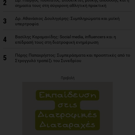
Δρ. Γιώργος Τουλιάτος: Βιοδείκτες μυϊκής απόδοσης και η
2
σημασία τους στη σύγχρονη αθλητική πρακτική
Δρ. Αθανάσιος Δουληγέρης: Συμπληρώματα και μυϊκή
3
υπερτροφία
Βασίλης Καραμανίδης: Social media, influencers και η
4
επίδρασή τους στη διατροφική ενημέρωση
Πάρης Παπαχρήστος: Συμπεράσματα και προοπτικές από το
5
Στρογγυλό τραπέζι του Συνεδρίου
Προβολή