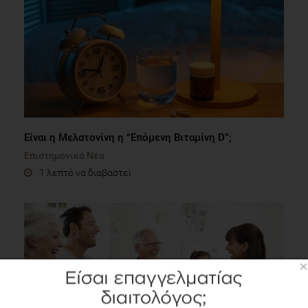
Είναι η Μελατονίνη η “Επόμενη Βιταμίνη D”;
Επιστημονικά Νέα
1 λεπτό να διαβαστεί
×