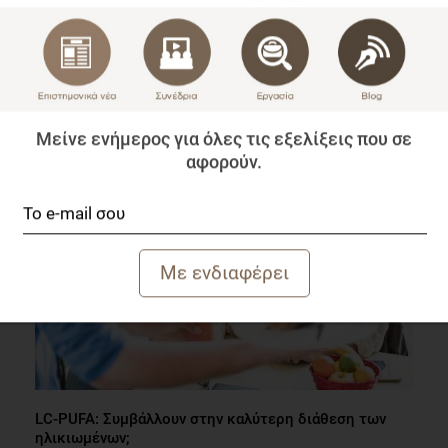
Πώς σχετίζονται τα οικογενειακά γεύματα με τη
νεανική παχυσαρκία;
Επιστημονικά Νέα
Μείνε ενήμερος για όλες τις εξελίξεις που σε
1 λεπτό να διαβαστεί
αφορούν.
LC-PUFA: Συμβάλλουν στην καλύτερη διάθεση των
ηλικιωμένων;