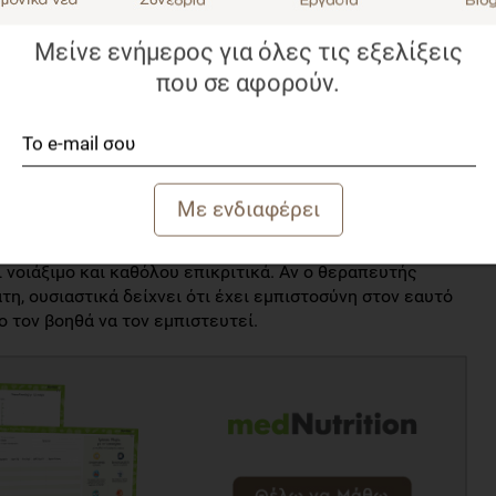
 της θεραπείας,
εραπευτικής σχέσης σε φιλική.
Μείνε ενήμερος για όλες τις εξελίξεις
α ανώδυνη αυτο-αποκάλυψη μπορεί να εμπνεύσει, να
που σε αφορούν.
τη θεραπευτική σχέση, τότε μπορεί να γίνει, με προσοχή
ις θεραπευτικές οδηγίες, λέγοντας ψέματα, μην
ματα ή μεταθέτοντας την ευθύνη (σε άλλους ή/και στον
για τον θεραπευτή, καταδεικνύει όμως ότι η
ές τις περιπτώσεις, ο θεραπευτής θα πρέπει να
 νοιάξιμο και καθόλου επικριτικά. Αν ο θεραπευτής
τη, ουσιαστικά δείχνει ότι έχει εμπιστοσύνη στον εαυτό
ο τον βοηθά να τον εμπιστευτεί.