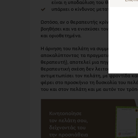
είναι η υποδαύλιση του θεραπευτή και
υπάρχει ο κίνδυνος μετατροπής της θ
Ωστόσο, αν ο θεραπευτής κρίνει ότι κάποι
βοηθήσει και να ενισχύσει τον πελάτη και 
και οριοθετημένα.
Η άρνηση του πελάτη να συμμορφωθεί με τ
αποκαλύπτοντας τα πραγματικά του προβλή
θεραπευτή), αποτελεί μια πηγή ματαίωσης 
θεραπευτική σχέση δεν λειτουργεί. Σε αυτ
αντιμετωπίσει τον πελάτη, με φροντίδα και
φέρει στο προσκήνιο τη δυσκολία του πελά
του και στον πελάτη και με αυτόν τον τρόπ