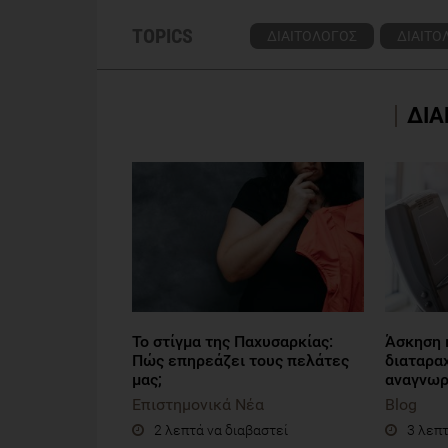
TOPICS
ΔΙΑΙΤΟΛΟΓΟΣ
ΔΙΑΙΤΟ
ΔΙΑ
Το στίγμα της Παχυσαρκίας:
Άσκηση 
Πώς επηρεάζει τους πελάτες
διαταραχ
μας;
αναγνωρί
Επιστημονικά Νέα
Blog
2 λεπτά να διαβαστεί
3 λεπτ