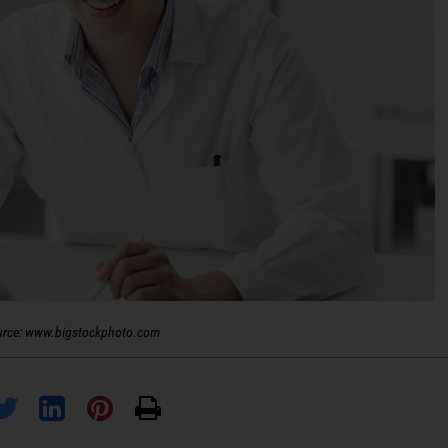
urce: www.bigstockphoto.com