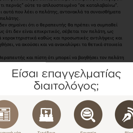
τι περνάς” ούτε το απλουστευμένο “σε καταλαβαίνω”.
ι αυτά που λέει ο πελάτης, αντανακλά τα συναισθήματα
 πελάτης.
δεν σημαίνει ότι ο θεραπευτής θα πρέπει να συμπαθεί
ς ότι δεν είναι επικριτικός, σέβεται τον πελάτη, ως
κά χαρακτηριστικά καθώς και προσωπικές αντιλήψεις και
ηθήσει, να ακούσει και να ανακαλύψει τα θετικά στοιχεία
θεραπευτής και πίστη ότι μπορεί να βοηθήσει τον πελάτη
υτή και δυσκολίες της
 να αντιμετώπισει ένας θεραπευτής είναι οι προσωπικές
τε”, “είστε παντρεμένος/η” κτλ. Η αυτο-αποκάλυψη του
τον θεραπευτή,
 είναι αρνητικά και στόχος των προσωπικών ερωτήσεων