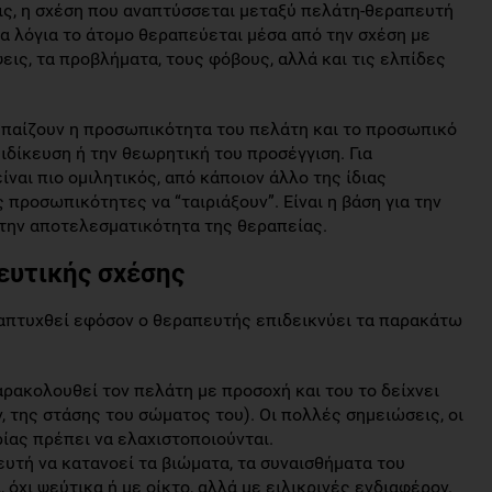
ς, η σχέση που αναπτύσσεται μεταξύ πελάτη-θεραπευτή
α λόγια το άτομο θεραπεύεται μέσα από την σχέση με
ψεις, τα προβλήματα, τους φόβους, αλλά και τις ελπίδες
 παίζουν η προσωπικότητα του πελάτη και το προσωπικό
ιδίκευση ή την θεωρητική του προσέγγιση. Για
ναι πιο ομιλητικός, από κάποιον άλλο της ίδιας
ς προσωπικότητες να “ταιριάξουν”. Είναι η βάση για την
 την αποτελεσματικότητα της θεραπείας.
ευτικής σχέσης
απτυχθεί εφόσον ο θεραπευτής επιδεικνύει τα παρακάτω
ρακολουθεί τον πελάτη με προσοχή και του το δείχνει
 της στάσης του σώματος του). Οι πολλές σημειώσεις, οι
ίας πρέπει να ελαχιστοποιούνται.
ευτή να κατανοεί τα βιώματα, τα συναισθήματα του
 όχι ψεύτικα ή με οίκτο, αλλά με ειλικρινές ενδιαφέρον.