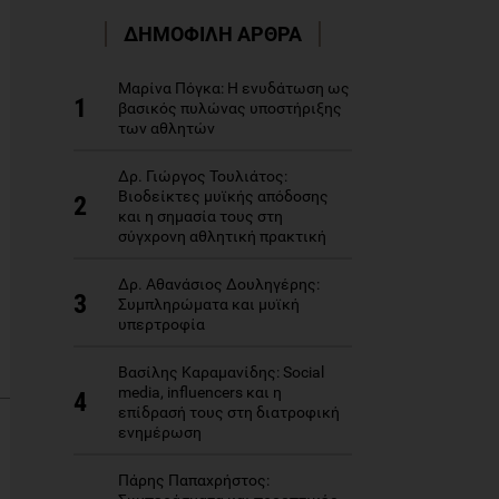
ΔΗΜΟΦΙΛΗ ΑΡΘΡΑ
Μαρίνα Πόγκα: Η ενυδάτωση ως
1
βασικός πυλώνας υποστήριξης
των αθλητών
Δρ. Γιώργος Τουλιάτος:
Βιοδείκτες μυϊκής απόδοσης
2
και η σημασία τους στη
σύγχρονη αθλητική πρακτική
Δρ. Αθανάσιος Δουληγέρης:
3
Συμπληρώματα και μυϊκή
υπερτροφία
Βασίλης Καραμανίδης: Social
media, influencers και η
4
επίδρασή τους στη διατροφική
ενημέρωση
Πάρης Παπαχρήστος: