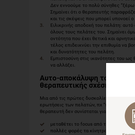
Δεν εννοούμε το πολύ σύνηθες “ξέρω 
Σημαίνει ότι ο θεραπευτής παραφράζε
και τις σκέψεις που μπορεί υπονοεί ο
Ειλικρινής αποδοχή του πελάτη: αυτό 
όλους τους πελάτες του. Σημαίνει όμω
οντότητα που έχει θετικά και αρνητι
τέλος επιδεικνύει την επιθυμία να βο
και δυνατότητες του πελάτη.
Εμπιστοσύνη στις ικανότητες του ως 
να αλλάξει.
Αυτο-αποκάλυψη του θεραπε
θεραπευτικής σχέσης
Μια από τις πρώτες δυσκολίες που μπορεί
ερωτήσεις των πελατών, πχ “πόσα κιλά είσ
θεραπευτή δεν συνίσταται γιατί:
μεταθέτει το focus από τον πελάτη σ
πολλές φορές τα κίνητρα του πελάτη