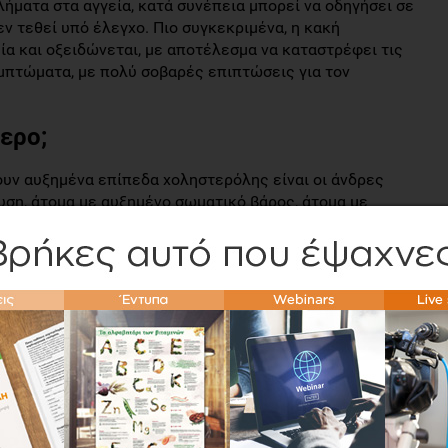
ήματα στα αγγεία, κατά συνέπεια μπορεί να οδηγήσει σε
ν τεθεί υπό έλεγχο. Πιο συγκεκριμένα, η κακή
α και οξειδώνεται, με αποτέλεσμα να καταστρέφει τις
μπτώματα, με πολύ σοβαρές επιπτώσεις για τον
ερο;
ουν αυξημένα επίπεδα χοληστερόλης είναι οι άνδρες
αυση, άτομα με αυξημένο σωματικό βάρος, άτομα με
ρωσικό σύνδρομο ή χρόνια νεφρική ανεπάρκεια, άτομα με
 άτομα που έχουν υποστεί ήδη κάποιο καρδιαγγειακό
ά ή κορτικοστεροειδή, άτομα με κληρονομικό ιστορικό
ατροφή, καπνίζουν ή/ και δεν αθλούνται.
 τις τιμές της χοληστερόλης του
χνει κλινική σας εμπειρία;
της διατροφής να μειωθούν κατά ένα 10-15%. Αυτό
τερόλης 240-250mg μπορεί να μειώσει τα επίπεδα της στα
ιατροφή. Εξαιρούνται τα άτομα με γενετική προδιάθεση