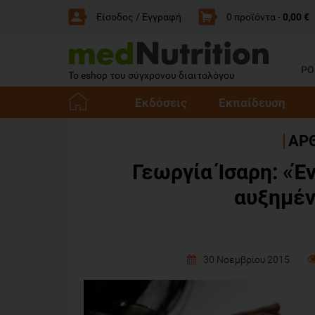
Είσοδος / Εγγραφή
0 προϊόντα -
0,00 €
PO
Το eshop του σύγχρονου διαιτολόγου
Εκδόσεις
Εκπαίδευση
E-
ΑΡΘ
Shop -
Γεωργία Ίσαρη: «Έ
Αρχική
αυξημέν
30 Νοεμβρίου 2015