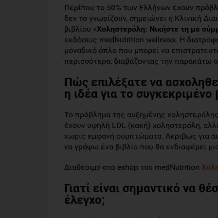
Περίπου το 50% των Ελλήνων έχουν πρόβλ
δεν το γνωρίζουν, σημειώνει η Κλινική Δι
βιβλίου «
Χοληστερόλη: Νικήστε τη με σύμ
εκδόσεις medNutrition wellness. Η διατροφ
μοναδικό όπλο που μπορεί να επιστρατευτ
περισσότερα, διαβάζοντας την παρακάτω σ
Πώς επιλέξατε να ασχοληθε
η ιδέα για το συγκεκριμένο 
Το πρόβλημα της αυξημένης χοληστερόλης 
έχουν υψηλή LDL (κακή) χοληστερόλη, αλλά
χωρίς εμφανή συμπτώματα. Ακριβώς για αυ
να γράψω ένα βιβλίο που θα ενδιαφέρει μι
Διαθέσιμο στο eshop του medNutrition
Χολη
Γιατί είναι σημαντικό να θ
έλεγχο;