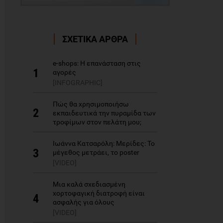
ΣΧΕΤΙΚΑ ΑΡΘΡΑ
e-shops: H επανάσταση στις
1
αγορές
[INFOGRAPHIC]
Πώς θα χρησιμοποιήσω
2
εκπαιδευτικά την πυραμίδα των
τροφίμων στον πελάτη μου;
Ιωάννα Κατσαρόλη: Μερίδες: Το
3
μέγεθος μετράει, το poster
[VIDEO]
Μια καλά σχεδιασμένη
χορτοφαγική διατροφή είναι
4
ασφαλής για όλους
[VIDEO]