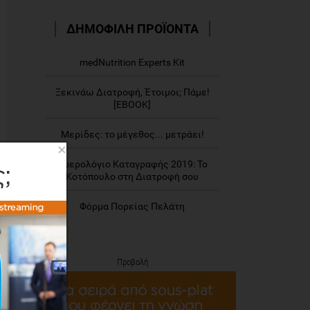
ΔΗΜΟΦΙΛΗ ΠΡΟΪΟΝΤΑ
medNutrition Experts Kit
Ξεκινάω Διατροφή, Έτοιμοι; Πάμε!
[EBOOK]
Μερίδες: το μέγεθος... μετράει!
×
Ημερολόγιο Καταγραφής 2019: Το
Κοτόπουλο στη Διατροφή σου
Φόρμα Πορείας Πελάτη
Προβολή