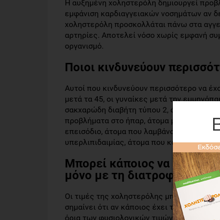
Η αυξημένη χοληστερόλη δημιουργεί προβλ
εμφάνιση καρδιαγγειακών νοσημάτων αν δε
χοληστερόλη προσκολλάται πάνω στα αγγεί
αρτηρίες. Αποτελεί νόσο χωρίς εμφανή συ
οργανισμό.
Ποιοι κινδυνεύουν περισσότ
Αυτοί που κινδυνεύουν περισσότερο να έχ
μετά τα 45, οι γυναίκες μετά την εμμηνόπ
σακχαρώδη διαβήτη τύπου 2, άτομα με νεφ
προβλήματα στο ήπαρ, άτομα με υπέρταση,
επεισόδιο, άτομα που λαμβάνουν διουρητικ
υπερλιπιδαιμίας, άτομα που κάνουν κακή δι
Μπορεί κάποιος να ρυθμίσει
μόνο με τη διατροφή; Τι δεί
Οι τιμές της χοληστερόλης μπορούν μέσω 
σημαίνει ότι αν κάποιος έχει τιμές χολησ
όρια των φυσιολογικών τιμών μόνο με τη δ