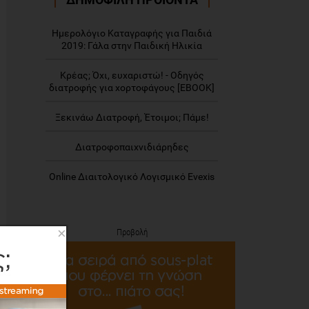
Ημερολόγιο Καταγραφής για Παιδιά
2019: Γάλα στην Παιδική Ηλικία
Κρέας; Όχι, ευχαριστώ! - Οδηγός
διατροφής για χορτοφάγους [EBOOK]
Ξεκινάω Διατροφή, Έτοιμοι; Πάμε!
Διατροφοπαιχνιδιάρηδες
Online Διαιτολογικό Λογισμικό Evexis
×
Προβολή