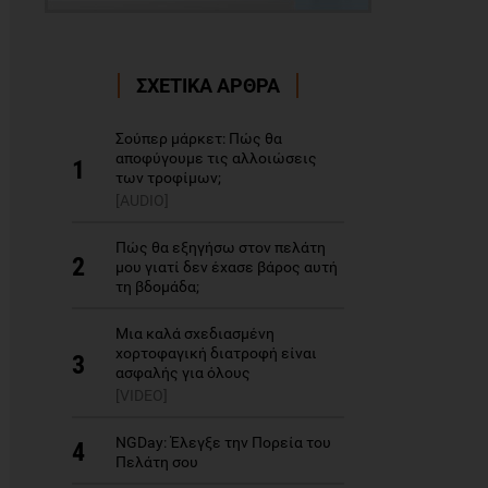
ΣΧΕΤΙΚΑ ΑΡΘΡΑ
Σούπερ μάρκετ: Πώς θα
αποφύγουμε τις αλλοιώσεις
1
των τροφίμων;
[AUDIO]
Πώς θα εξηγήσω στον πελάτη
2
μου γιατί δεν έχασε βάρος αυτή
τη βδομάδα;
Μια καλά σχεδιασμένη
χορτοφαγική διατροφή είναι
3
ασφαλής για όλους
[VIDEO]
NGDay: Έλεγξε την Πορεία του
4
Πελάτη σου