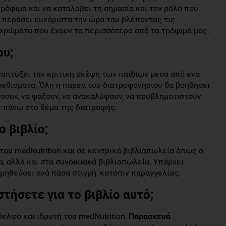
τρόφιμα και να καταλάβει τη σημασία και τον ρόλο που
 περάσει ευχάριστα την ώρα του βλέποντας τις
 χρώματα που έχουν τα περισσότερα από τα τρόφιμά μας.
ου;
ναπτύξει την κριτική σκέψη των παιδιών μέσα από ένα
ρεθίσματα. Όλη η παρέα του διατροφονησιού θα βοηθήσει
ήσουν, να ψάξουν, να ανακαλύψουν, να προβληματιστούν
ς πάνω στο θέμα της διατροφής.
ο βιβλίο;
 του medNutrition και σε κεντρικά βιβλιοπωλεία όπως ο
α, αλλά και στα συνοικιακά βιβλιοπωλεία. Υπάρχει
μηθεύσει ανά πάσα στιγμή, κατόπιν παραγγελίας.
τήσετε για το βιβλίο αυτό;
ελφο και ιδρυτή του medNutrition,
Παρασκευά