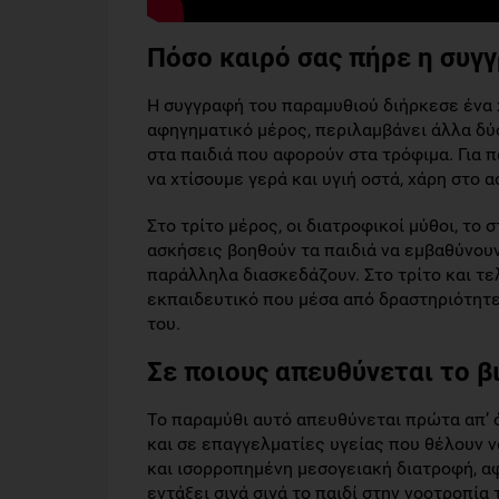
Πόσο καιρό σας πήρε η συγ
Η συγγραφή του παραμυθιού διήρκεσε ένα χ
αφηγηματικό μέρος, περιλαμβάνει άλλα δύ
στα παιδιά που αφορούν στα τρόφιμα. Για
να χτίσουμε γερά και υγιή οστά, χάρη στο α
Στο τρίτο μέρος, οι διατροφικοί μύθοι, το
ασκήσεις βοηθούν τα παιδιά να εμβαθύνουν
παράλληλα διασκεδάζουν. Στο τρίτο και τ
εκπαιδευτικό που μέσα από δραστηριότητες
του.
Σε ποιους απευθύνεται το βι
Το παραμύθι αυτό απευθύνεται πρώτα απ’ ό
και σε επαγγελματίες υγείας που θέλουν ν
και ισορροπημένη μεσογειακή διατροφή, αφ
εντάξει σιγά σιγά το παιδί στην νοοτροπία