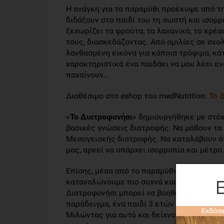
Η ανάγκη για το παραμύθι προέκυψε από τ
διδάξουν στο παιδί του τη σωστή και ισορ
ξεχωρίζει τα φρούτα, τα λαχανικά, το κρέα
τους, διασκεδάζοντας. Από ομιλίες σε σχολ
λανθασμένη εικόνα για κάποια τρόφιμα, κάτ
χαρακτηριστικά ένα παιδάκι να μου λέει εν
παχαίνουν...
Διαθέσιμο στο eshop του medNutrition:
Το 
«
Το Διατροφονήσι
» δημιουργήθηκε με στόχ
βασικές γνώσεις διατροφής. Να μάθουν τα 
Μεσογειακής διατροφής. Να καταλάβουν ότ
μας, αρκεί να υπάρχει ισορροπία και μέτρο.
Επίσης, μέσα από το παραμύθι μπορούν να 
καταναλώνουμε πιο συχνά και ποια πρέπει 
Διατροφονήσι μπορεί να βοηθήσει τα παιδι
παράδειγμα, ένα παιδί 3 ετών μπορεί να μά
Μιλώντας για αυτό και δείχνοντας την εικ