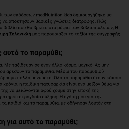
θι των εκδόσεων medNutrition kids δημιουργήθηκε με
ας να αποκτήσουν βασικές γνώσεις διατροφής. Πώς
 βιβλίο που θα βρείτε στα ράφια των βιβλιοπωλείων; Η
ίρη Σελανικλή
μας παρουσιάζει το ταξίδι της συγγραφής
ς αυτό το παραμύθι;
. Με ταξίδευαν σε έναν άλλο κόσμο, μαγικό. Ας μην
 του αρέσουν τα παραμύθια. Μέσω του παραμυθιού
έρουμε πολλά μηνύματα. Όλα τα παραμύθια έχουν κάποιο
α χρόνια, η παιδική παχυσαρκία είναι ένα μείζον θέμα για
ά της να μειώνονται αφού ζούμε στην εποχή της
ατηρείται ραγδαία αύξηση. Η αγάπη μου για την
 τα παιδιά και τα παραμύθια, με οδήγησαν λοιπόν στη
η για αυτό το παραμύθι;