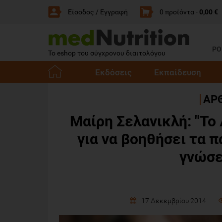
Είσοδος / Εγγραφή
0 προϊόντα -
0,00 €
PO
Το eshop του σύγχρονου διαιτολόγου
Εκδόσεις
Εκπαίδευση
E-
ΑΡΘ
Shop -
Μαίρη Σελανικλή: "Το
Αρχική
για να βοηθήσει τα 
γνώσε
17 Δεκεμβρίου 2014