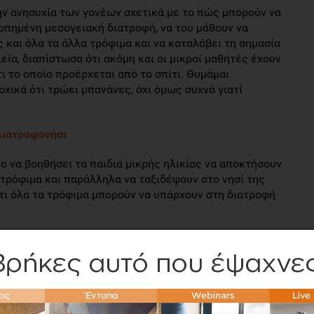
ην ανησυχία των γονέων σχετικά με το πώς μπορούν να
ροπημένη μεσογειακή διατροφή, να του μάθουν να
ς και όλα τα άλλα τρόφιμα και να καταλάβει τη σημασία
εία, διαπίστωσα ότι ακόμη και οι μικροί μαθητές έχουν
ι το οποίο προέρχεται από το σπίτι. Θυμάμαι
οχικά ότι τρώει μπανάνες, όχι όμως συχνά γιατί
Διατροφονήσι
ο να βοηθήσει τα παιδιά μικρής ηλικίας να αποκτήσουν
τρόφιμα και παράλληλα να ταξιδέψουν στο νησί της
ι όλα τα τρόφιμα μπορούν να υπάρχουν στη διατροφή
μάθουν ποια είναι τα τρόφιμα που πρέπει να
να τα έχουμε πιο αραιά στην διατροφή μας. Το
ά να μάθουν να ξεχωρίζουν το κάθε τρόφιμο. Για
θει ότι το μήλο είναι φρούτο και το καρότο λαχανικό.
όνα του τροφίμου μέσα από το παραμύθι το παιδί θα μάθει