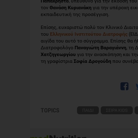
Παπαχρήστο
, υπεύθυνο για την έκδοση το
τον
Θανάση Κυριανάκη
για την υπέροχη ει
εκπαιδευτική της προσέγγιση.
Επίσης, ευχαριστώ πολύ τον Κλινικό Διαιτ
του
Ελληνικού Ινστιτούτου Διατροφής
(ΕΙΔ
αιγίδα του αυτό το σύγγραμμα. Επίσης θα ή
Διατροφολόγο
Παναγιώτη Βαραγιάννη
, τη
Χατζηγεωργίου
για την ανασκόπηση και τη
τη γραφίστρια
Σοφία Δρογούδη
που συνέβα
TOPICS
ΠΑΙΔΙ
ΣΕΙΡΑ KIDS