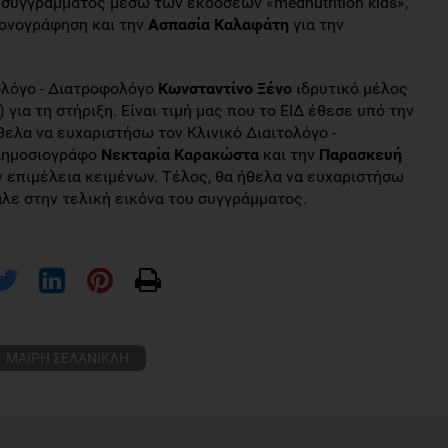
υ συγγράμματος μέσω των εκδόσεων «mednutrition kids»,
κονογράφηση και την
Ασπασία Καλαφάτη
για την
ολόγο - Διατροφολόγο
Κωνσταντίνο Ξένο
ιδρυτικό μέλος
) για τη στήριξη. Είναι τιμή μας που το ΕΙΔ έθεσε υπό την
θελα να ευχαριστήσω τον Κλινικό Διαιτολόγο -
 Δημοσιογράφο
Νεκταρία Καρακώστα
και την
Παρασκευή
ν επιμέλεια κειμένων. Τέλος, θα ήθελα να ευχαριστήσω
λε στην τελική εικόνα του συγγράμματος.
ΜΑΙΡΗ ΣΕΛΑΝΙΚΛΗ