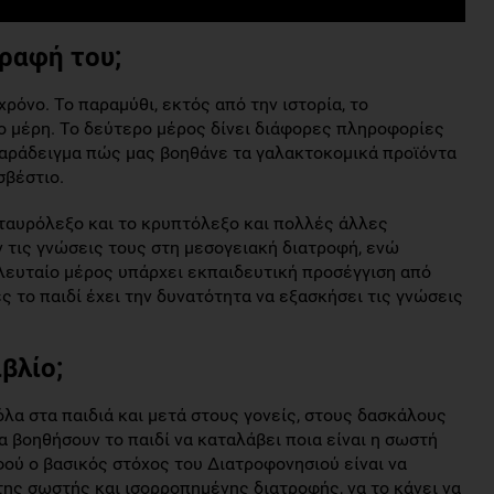
γραφή του;
ρόνο. Το παραμύθι, εκτός από την ιστορία, το
ο μέρη. Το δεύτερο μέρος δίνει διάφορες πληροφορίες
 παράδειγμα πώς μας βοηθάνε τα γαλακτοκομικά προϊόντα
σβέστιο.
 σταυρόλεξο και το κρυπτόλεξο και πολλές άλλες
 τις γνώσεις τους στη μεσογειακή διατροφή, ενώ
ελευταίο μέρος υπάρχει εκπαιδευτική προσέγγιση από
 το παιδί έχει την δυνατότητα να εξασκήσει τις γνώσεις
βλίο;
λα στα παιδιά και μετά στους γονείς, στους δασκάλους
α βοηθήσουν το παιδί να καταλάβει πoια είναι η σωστή
ού ο βασικός στόχος του Διατροφονησιού είναι να
 της σωστής και ισορροπημένης διατροφής, να το κάνει να