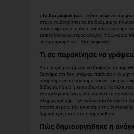
«
Το Διατροφονήσι
», το διατροφικό παραμύ
στόχο να βοηθήσει τα παιδιά μικρής ηλικί
προέκυψε αυτή η ιδέα και πώς φτάσαμε στο
Διαιτολόγος-Διατροφολόγος MSc, κυρία
Μα
με προορισμό το... Διατροφονήσι.
Τι σε παρακίνησε να γράψει
Από μικρή μου άρεσε να διαβάζω παραμύθια
ξεχνάμε ότι δεν υπάρχει παιδί που να μην
μπορούμε να περάσουμε και να τους μεταφ
δίδαγμα, ηθικό ή εκπαιδευτικό.Τα τελευταί
την ελληνική κοινωνία και αντί τα ποσοστ
πληροφόρησης, την τελευταία δεκαετία παρ
επιστήμη μου, την επιστήμη της διατροφής,
δημιουργία αυτού του παραμυθιού.
Πώς δημιουργήθηκε η ανάγκ