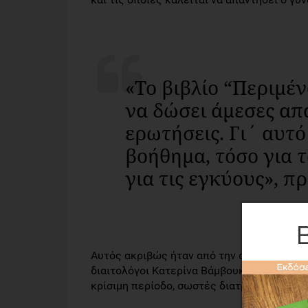
«Το βιβλίο “Περιμέν
να δώσει άμεσες απα
ερωτήσεις. Γι΄ αυτό
βοήθημα, τόσο για τ
για τις εγκύους», π
Αυτός ακριβώς ήταν από την αρχή και ο στ
διαιτολόγοι Κατερίνα Βάμβουκα και Αβραάμ 
κρίσιμη περίοδο, σωστές διατροφικές επιλ