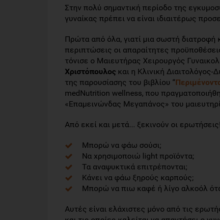
Στην πολύ σημαντική περίοδο της εγκυμοσύ
γυναίκας πρέπει να είναι ιδιαιτέρως προσ
Πρώτα από όλα, γιατί μια σωστή διατροφή 
περιπτώσεις οι απαραίτητες προϋποθέσεις
τόνισε ο Μαιευτήρας Χειρουργός Γυναικολ
Χριστόπουλος
και η Kλινική Διαιτολόγος-Δ
της παρουσίασης του βιβλίου “
Περιμένοντα
medNutrition wellness, που πραγματοποιήθη
«Επαμεινώνδας Μεγαπάνος» του μαιευτηρ
Από εκεί και μετά... ξεκινούν οι ερωτήσεις
Μπορώ να φάω σούσι;
Να χρησιμοποιώ light προϊόντα;
Τα αναψυκτικά επιτρέπονται;
Κάνει να φάω ξηρούς καρπούς;
Μπορώ να πιω καφέ ή λίγο αλκοόλ ότ
Αυτές είναι ελάχιστες μόνο από τις ερωτ
και τις οποίες καλείται να απαντήσει ο γυ