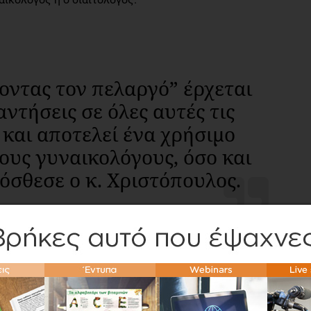
οντας τον πελαργό” έρχεται
ντήσεις σε όλες αυτές τις
 και αποτελεί ένα χρήσιμο
ους γυναικολόγους, όσο και
ρόσθεσε ο κ. Χριστόπουλος.
όχος του βιβλίου που συνυπογράφουν οι κλινικοί
Κάζης: να βοηθήσει τη γυναίκα να κάνει, αυτήν την
ογές.