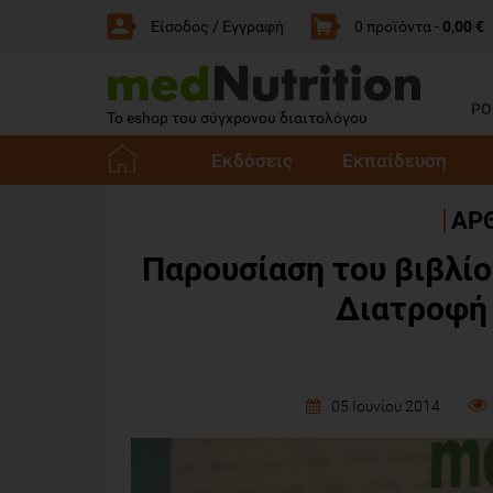
Είσοδος / Εγγραφή
0 προϊόντα -
0,00 €
PO
Το eshop του σύγχρονου διαιτολόγου
Εκδόσεις
Εκπαίδευση
E-
ΑΡΘ
Shop -
Παρουσίαση του βιβλίο
Αρχική
Διατροφή 
05 Ιουνίου 2014