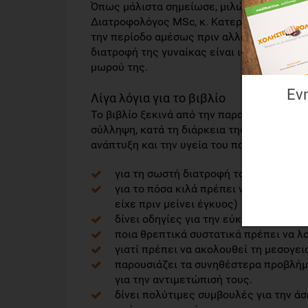
Όπως μάλιστα σημείωσε, μιλώντας στη διάρ
Διατροφολόγος MSc, κ. Κατερίνα Βάμβουκα,
την περίοδο αμέσως πριν αλλά μετά την εγ
διατροφή της γυναίκας είναι ιδιαίτερα κρί
μωρού της.
Εν
Λίγα λόγια για το βιβλίο
Το βιβλίο ξεκινά από την παραδοχή ότι οι 
σύλληψη, κατά τη διάρκεια της εγκυμοσύνη
ανάπτυξη και την υγεία του παιδιού, και 
για τη σωστή διατροφή του ζευγαριού
για το πόσα κιλά πρέπει να πάρει κατ
είχε πριν μείνει έγκυος)
δίνει οδηγίες για την εύκολη απώλει
ποια θρεπτικά συστατικά πρέπει να λα
γιατί πρέπει να ακολουθεί τη μεσογε
παρουσιάζει τα συνηθέστερα προβλήμ
για την αντιμετώπισή τους.
δίνει πολύτιμες συμβουλές για την άσ