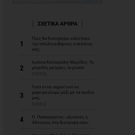
ΣΧΕΤΙΚΑ ΑΡΘΡΑ
Πώς θα διατηρήσει καλύτερα
1
την απώλεια βάρους ο πελάτης
σας;
Ιωάννα Κατσαρόλη: Μερίδες: Το
2
μέγεθος μετράει, το poster
[VIDEO]
Γιατί είναι σημαντικό να
μαγειρεύουμε μαζί με τα παιδιά
3
μας;
[VIDEO]
Π. Παπαχρήστος: «Δυνατός ή
4
Αδύνατος στη διατροφή σου»