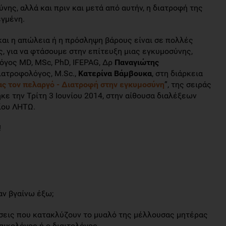
νης, αλλά και πριν και μετά από αυτήν, η διατροφή της
εγμένη.
και η απώλεια ή η πρόσληψη βάρους είναι σε πολλές
, για να φτάσουμε στην επίτευξη μιας εγκυμοσύνης,
όγος MD, MSc, PhD, IFEPAG, Δρ
Παναγιώτης
ιατροφολόγος, M.Sc.,
Κατερίνα Βάμβουκα
, στη διάρκεια
ς τον πελαργό - Διατροφή στην εγκυμοσύνη
”, της σειράς
κε την Τρίτη 3 Ιουνίου 2014, στην αίθουσα διαλέξεων
ίου ΛΗΤΩ.
!
αν βγαίνω έξω;
ήσεις που κατακλύζουν το μυαλό της μέλλουσας μητέρας
ναικολόγος ή ο διαιτολόγος.