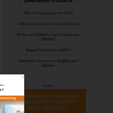
ΔΗΜΟΦΙΛΗ ΠΡΟΪΟΝΤΑ
NGS: Το Διατροφικό σου Πιάτο
Online Διαιτολογικό Λογισμικό Evexis
Μύθοι και Αλήθειες στη διατροφή μας
[EBOOK]
Φόρμα Στοχοθεσίας (SWOT)
Καλύτερος έλεγχος του διαβήτη σε 5
βήματα!
×
Προβολή