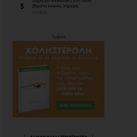
Δήμητρα Μελαδάκη: Εσύ πόσα
5
βήματα έκανες σήμερα;
[VIDEO]
Προβολή