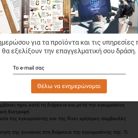
κεια της παρουσίασης, η Κλινική Διαιτολόγος –
 το βιβλίο καλύπτει όλες τις απορίες μιας γυναίκας για
κυμοσύνη, υπογραμμίζοντας ότι όλο αυτό το διάστημα, η
σιμη, καθώς επηρεάζει άμεσα το μέλλον και την υγεία του
ημερώσου για τα προϊόντα και τις υπηρεσίες 
θα εξελίξουν την επαγγελματική σου δράση.
διατροφικές συνήθειες της μέλλουσας μαμάς, πριν τη
ς, αλλά και μετά τον τοκετό, επηρεάζουν άμεσα την
συμβουλεύει τη μέλλουσα μανούλα:
 πριν τη σύλληψη
ά τη διάρκεια της εγκυμοσύνης (ανάλογα με το βάρος που
α των κιλών της εγκυμοσύνης μετά τον τοκετό
μβάνει πριν, κατά τη διάρκεια και μετά την εγκυμοσύνη
ιακή διατροφή
ατα της εγκυμοσύνης και της δίνει χρήσιμες συμβουλές
κηση της γυναίκας στη διάρκεια της εγκυμοσύνης της. Τι