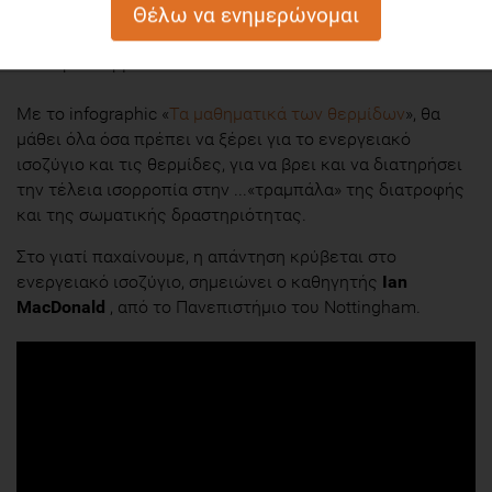
παραμείνει σταθερό, ενώ θα μειωθεί μόνο αν οι
θερμίδες που ξοδεύουν είναι περισσότερες από εκείνες
που προσλαμβάνουν.
Με το infographic «
Τα μαθηματικά των θερμίδων
», θα
μάθει όλα όσα πρέπει να ξέρει για το ενεργειακό
ισοζύγιο και τις θερμίδες, για να βρει και να διατηρήσει
την τέλεια ισορροπία στην ...«τραμπάλα» της διατροφής
και της σωματικής δραστηριότητας.
Στο γιατί παχαίνουμε, η απάντηση κρύβεται στο
ενεργειακό ισοζύγιο, σημειώνει ο καθηγητής
Ian
MacDonald
, από το Πανεπιστήμιο τoυ Nottingham.