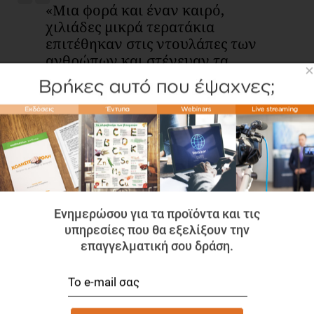
«Μια φορά και έναν καιρό,
χιλιάδες μικρά τερατάκια
επιτέθηκαν στις ντουλάπες των
ανθρώπων και στένευαν τα
×
ρούχα τους».
Μπορεί να εύχονταν οι πελάτες μας, αυτή η ιστορία να
ήταν αληθινή και αυτός να ήταν ο πραγματικός λόγος
που δεν χωρούν στα ρούχα τους, όμως τα πράγματα δεν
είναι καθόλου έτσι...
Ενημερώσου για τα προϊόντα και τις
υπηρεσίες που θα εξελίξουν την
Οι επιστήμονες, τα τελευταία χρόνια, τονίζουν ολοένα
επαγγελματική σου δράση.
και περισσότερο τη σημασία του ισοζυγίου ενέργειας για
τη διατήρηση ή την απώλεια βάρους.
Αν οι θερμίδες που προσλαμβάνει είναι ίσες με εκείνες
που ξοδεύει καθημερινά, τότε το βάρος τους θα