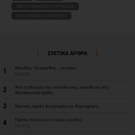
ΜΕΓΑΛΩΝΟΝΤΑΣ ΥΓΙΗ ΠΑΙΔΙΑ
ΑΛΕΞΑΝΔΡΑ ΚΟΥΜΠΙΤΣΚΙ
ΣΧΕΤΙΚΑ ΑΡΘΡΑ
Μερίδες: Το μέγεθος... μετράει
1
[AUDIO]
Από τη θεωρία της εκπαίδευσης, απευθείας στη
2
θεραπευτική πράξη
3
Βασικές Αρχές Διατροφής και Χορτοφαγία
Πρέπει η έγκυος να τρώει για δύο;
4
[VIDEO]