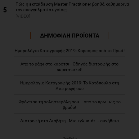
Πώς η εκπαίδευση Master Practitioner βοηθά καθημερινά
5
τον επαγγελματία υγείας;
[VIDEO]
ΔΗΜΟΦΙΛΗ ΠΡΟΪΟΝΤΑ
Ημερολόγιο Καταγραφής 2019: Κορεσμός από το Πρωί!
Από το ράφι στο καρότσι - Οδηγός διατροφής στο
supermarket!
Ημερολόγιο Καταγραφής 2019: Το Κοτόπουλο στη
Διατροφή σου
Φρόντισε τη χοληστερόλη σου... από το πρωί ως το
βράδυ!
Διατροφή στο Διαβήτη - Μια «γλυκιά»... συνήθεια
Προβολή