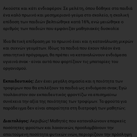
Ακούστε και κάτι ενδιαφέρον. Σε μελέτη, όπου δόθηκε στα παιδιά
ένα καλό πρωινό και μεσημεριανό γεύμα στο σχολείο, η σχολική
επίδοση των παιδιών βελτιώθηκε κατά 16%, ενώ μειώθηκε ο
αριθμός των παιδιών που εμφάνιζαν μαθησιακές δυσκολίε
Ίδια θετική επίδραση με το πρωινό έχει και η κατανάλωση μικρών
και συχνών γευμάτων. Ιδίως τα παιδιά που έχουν πλέον ένα
απαιτητικό πρόγραμμα, θα πρέπει να καταναλώνουν ενδιάμεσα
υγιεινά σνακ - είναι αυτά που φορτίζουν τις μπαταρίες του
οργανισμού.
Εκπαιδευτικός:
Δεν έχει μεγάλη σημασία και η ποιότητα των
τροφίμων που θα επιλέξουν τα παιδιά ως ενδιάμεσο σνακ; Εγώ
τουλάχιστον σαν εκπαιδευτικός φροντίζω να επισημαίνω
συνέχεια την αξία της ποιότητας των τροφίμων. Τα φρούτα για
παράδειγμα δεν είναι απαραίτητα στη διατροφή των μαθητών;
Διαιτολόγος:
Ακριβώς! Μαθητές που καταναλώνουν επαρκείς
ποσότητες φρούτων και λαχανικών, προσλαμβάνουν την
απαιτούμενη ποσότητα φυτικών ινών, περιορίζουν την πρόσληψη