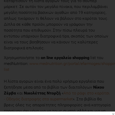
καταρτίσουν τη λίστα αγορών τους για το σούπερ
μάρκετ. Σε αυτόν τον μεγάλο πίνακα, που περιλαμβάνει
μεγάλη ποσότητα βασικών αγαθών από 19 κατηγορίες,
απλώς τικάρουν τι θέλουν να βάλουν στο καρότσι τους.
Δίπλα σε κάθε προϊόν, μπορούν να γράψουν την
ποσότητα που επιθυμούν. Στην πίσω πλευρά του
εντύπου υπάρχουν διατροφικά tips, σκοπός των οποίων
είναι να τους βοηθήσουν να κάνουν τις καλύτερες
διατροφικά επιλογές.
Χρησιμοποιήστε το
on line εργαλείο shopping
list του
medNutrition:
www.mednutrition.gr/portal/efarmoges/shoppi
list
Η λίστα αγορών είναι ένα πολύ χρήσιμο εργαλείο που
ξεπήδησε μέσα από το βιβλίο των διαιτολόγων
Νίκου
Ζέρβα
και
Νικολέττας Ντορζή
«
Από το ράφι στο καρότσι
- Οδηγός διατροφής στο supermarket
». Στο βιβλίο θα
βρεις όλες τις απαραίτητες πληροφορίες ανά κατηγορία
τροφίμου, όχι μόνο για να τρως σωστά, αλλά και για να
×