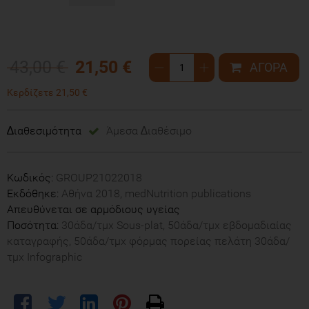
43,00 €
21,50 €
Κερδίζετε 21,50 €
∆ιαθεσιμότητα
Άμεσα ∆ιαθέσιμο
Κωδικός:
GROUP21022018
Εκδόθηκε:
Αθήνα 2018, medNutrition publications
Απευθύνεται σε αρμόδιους υγείας
Ποσότητα:
30άδα/τμχ Sous-plat, 50άδα/τμχ εβδομαδιαίας
καταγραφής, 50άδα/τμχ φόρμας πορείας πελάτη 30άδα/
τμχ Infographic