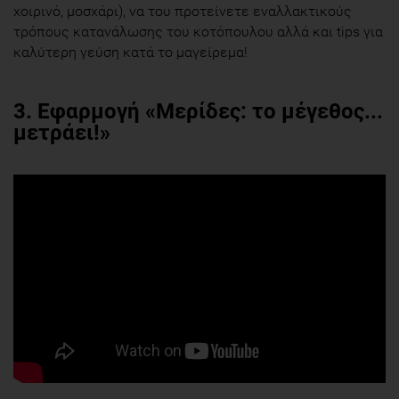
χοιρινό, μοσχάρι), να του προτείνετε εναλλακτικούς
τρόπους κατανάλωσης του κοτόπουλου αλλά και tips για
καλύτερη γεύση κατά το μαγείρεμα!
3.
Eφαρμογή «Μερίδες: το μέγεθος...
μετράει!»