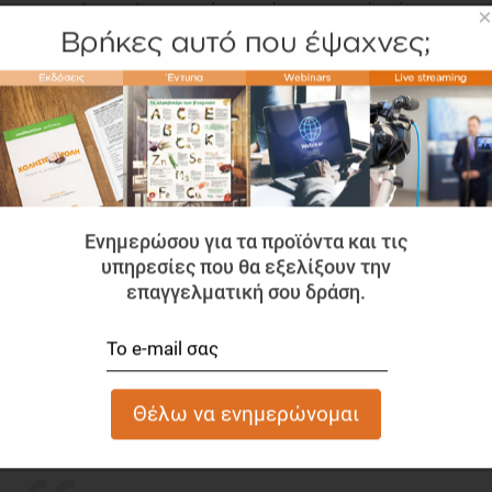
απεικονίσεις γίνονται πάνω σε ένα κανονικό πιάτο
×
φαγητού, ενώ για να διασφαλιστεί ότι δίνεται η σωστή
αίσθηση του μεγέθους, κάθε μερίδα αντιστοιχίζεται
οπτικά με αντικείμενα από την καθημερινή ζωή, με τα
οποία είναι εξοικειωμένος, όπως για παράδειγμα το i-
phone, τα κεράκια ρεσώ, το σαπούνι, η λάμπα
πυρακτώσεως, το σπιρτόκουτο, οι αλκαλικές μπαταρίες
και γενικώς αντικείμενα που χρησιμοποιείς στην
καθημερινότητά σου!
Ενημερώσου για τα προϊόντα και τις
Επιπλέον, το γεγονός ότι πρόκειται για εφαρμογή
υπηρεσίες που θα εξελίξουν την
επιτρέπει την πρόσβαση σε αυτή ανά πάσα ώρα και
επαγγελματική σου δράση.
στιγμή καθώς είναι διαθέσιμη τόσο για ηλεκτρονικό
υπολογιστή όσο και για tablet.
4.
Φόρμα Πορείας Πελάτη