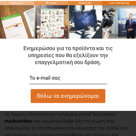
Θα σε βοηθήσει να εκπαιδεύτουν στο να αποκτήσουν
καλύτερο έλεγχο της ποσότητας που φαγητού που
καταναλώνουν, χωρίς ζυγίσματα. Οι απεικονίσεις
γίνονται πάνω σε ένα κανονικό πιάτο φαγητού, ενώ για
να διασφαλιστεί ότι δίνεται η σωστή αίσθηση του
Ενημερώσου για τα προϊόντα και τις
μεγέθους, κάθε μερίδα αντιστοιχίζεται οπτικά με
υπηρεσίες που θα εξελίξουν την
αντικείμενα από την καθημερινή ζωή, με τα οποία είναι
επαγγελματική σου δράση.
εξοικειωμένος: το i-phone, τα κεράκια ρεσώ, το σαπούνι,
η λάμπα πυρακτώσεως, το σπιρτόκουτο, οι αλκαλικές
μπαταρίες και γενικώς αντικείμενα που χρησιμοποιείς
στην καθημερινότητά σου!
Η εφαρμογή αναπτύχθηκε σε συνέχεια της επιτυχημένης
καμπάνιας "
Μερίδες: Το μέγεθος... μετράει
", που έτρεξε
το πρώτο ελληνικό και κυπριακό portal διατροφής
mednutrition
και συμπεριέλαβε όλη τη γνώση που
αποκόμισαν οι επιστημονικοί συνεργάτες του portal από
την έρευνα που πραγματοποιήθηκε στο πλαίσιο της