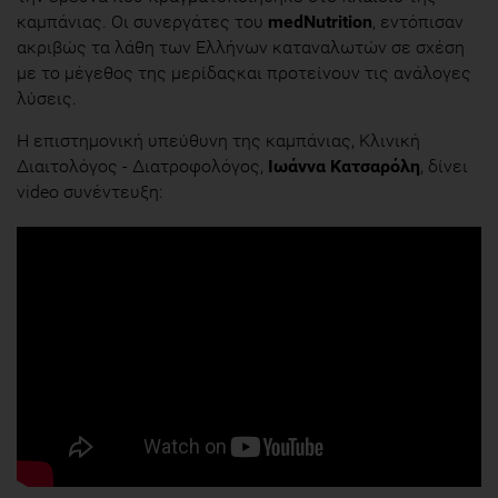
καμπάνιας. Οι συνεργάτες του
medNutrition
, εντόπισαν
ακριβώς τα λάθη των Ελλήνων καταναλωτών σε σχέση
με το μέγεθος της μερίδαςκαι προτείνουν τις ανάλογες
λύσεις.
Η επιστημονική υπεύθυνη της καμπάνιας, Κλινική
Διαιτολόγος - Διατροφολόγος,
Ιωάννα Κατσαρόλη
, δίνει
video συνέντευξη: